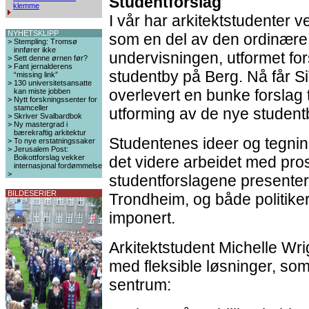
Studentforslag
klemme
I vår har arkitektstudenter
NYHETSKLIPP
som en del av den ordinære
>
Stempling: Tromsø
innfører ikke
undervisningen, utformet fors
>
Sett denne ørnen før?
>
Fant jernalderens
studentby på Berg. Nå får S
“missing link”
>
130 universitetsansatte
overlevert en bunke forslag t
kan miste jobben
>
Nytt forskningssenter for
stamceller
utforming av de nye student
>
Skriver Svalbardbok
>
Ny mastergrad i
bærekraftig arkitektur
Studentenes ideer og tegninge
>
To nye erstatningssaker
>
Jerusalem Post:
Boikottforslag vekker
det videre arbeidet med pros
internasjonal fordømmelse
>
studentforslagene presentert
BILDESERIER
Trondheim, og både politike
imponert.
Arkitektstudent Michelle Wri
med fleksible løsninger, so
sentrum: