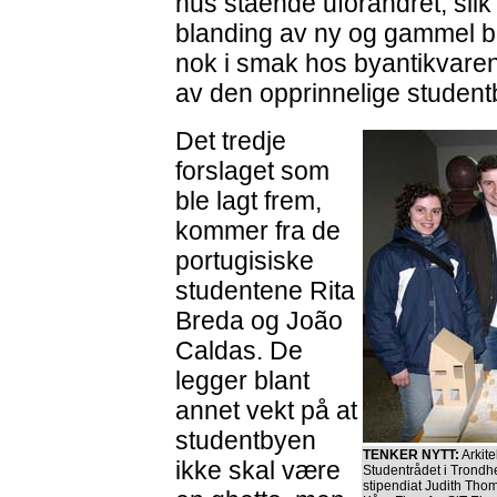
hus stående uforandret, slik
blanding av ny og gammel be
nok i smak hos byantikvare
av den opprinnelige student
Det tredje
forslaget som
ble lagt frem,
kommer fra de
portugisiske
studentene Rita
Breda og João
Caldas. De
legger blant
annet vekt på at
studentbyen
TENKER NYTT:
Arkite
ikke skal være
Studentrådet i Trondh
stipendiat Judith Thom