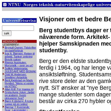
Visjoner om et bedre B
Berg studentbys dager er tal
nåværende form. Arkitekt-
MENINGER:
hjelper Samskipnaden med
LESERBREV:
Brynjulf Owren: Tidskrifter
studentby.
og papirforbruk
Ivar A. Bjørgen: Retten til
arbeid. Tanker omkring
Berg er den eldste studentb
Brevik-saken
Rigmor Austgulen:
Morsmelk – over og ut?
ferdig i 1964, og har lenge 
Soilikki Vettenranta:
JULEGAVE MED BISMAK
ansiktsløftning. Studentsam
Odd W. Andersen:
Smelting i Antarktis
rive store deler av den gam
Berit Kjeldstad og Mads
Nygård: ”Mens vi venter
nytt. SiT ønsker at "nye Berg"
på NTNU”
Allan Krill: For mappa mi
Greta Aune Jotun: Jøder
mange studenter som dagen
og arabere, hvem
okkuperer hva?
består av cirka 270 hybler og
Bjørn K Alsberg: Å koke
suppe på en spiker
Bjørnar T Kvernevik:
Svar: Læresteder i