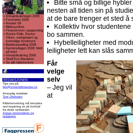
Bitte små og billige hyble
nesten all tiden sin på studier
>
Immatrikuleringen 2009
at de bare trenger et sted å 
>
Festmøtet 2009
>
Kreator 09
Kollektiv hvor studentene
>
Bildesymfoni
>
Finanskrisen i pepperdeig
bo sammen.
>
Rocke-Pelle, Rocke-
Olsen, swingskjørt og
Hybelleiligheter med modu
kvinnelige forelesere
>
Badekarpadling 2008
>
Karrieredagen 2008: Mett
leiligheter lett kan slås samm
på twist
>
Immatrikulering 2008
>
Shell Eco-Marathon
Får
>
Se alle bildeseriene
velge
selv
REDAKSJONEN:
Tips oss på:
– Jeg vil
tips@universitetsavisa.no
at
Ansvarlig redaktør:
Tore Oksholen
Kildehenvisning må benyttes
ved kopiering av alt innhold
fra dette nettstedet.
Avisas retningslinjer og
redaksjon