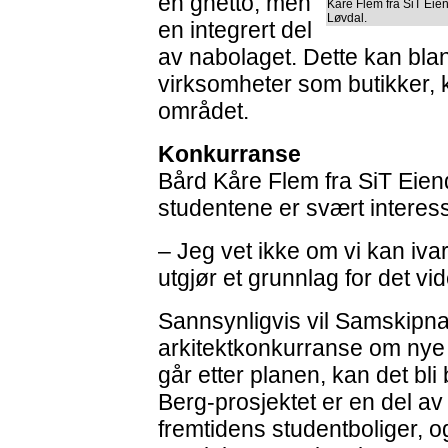
en ghetto, men
Kåre Flem fra SiT Eie
Løvdal.
en integrert del
av nabolaget. Dette kan bla
virksomheter som butikker, 
området.
Konkurranse
Bård Kåre Flem fra SiT Eien
studentene er svært interes
– Jeg vet ikke om vi kan iva
utgjør et grunnlag for det vi
Sannsynligvis vil Samskipn
arkitektkonkurranse om nye 
går etter planen, kan det bl
Berg-prosjektet er en del av
fremtidens studentboliger, og