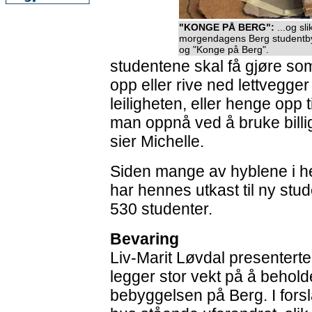
"KONGE PÅ BERG":
...og sl
morgendagens Berg studentby
og "Konge på Berg".
studentene skal få gjøre som
opp eller rive ned lettvegge
leiligheten, eller henge opp 
man oppnå ved å bruke billi
sier Michelle.
Siden mange av hyblene i h
har hennes utkast til ny stud
530 studenter.
Bevaring
Liv-Marit Løvdal presenterte
legger stor vekt på å behol
bebyggelsen på Berg. I forsl