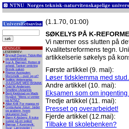
(1.1.70, 01:00)
SØKELYS PÅ K-REFORM
Vi nærmer oss slutten på det 
Kvalitetsreformens tegn. Univ
MENINGER:
LESERBREV:
Brynjulf Owren: Tidskrifter
artikkelserie søkelys på k
og papirforbruk
Ivar A. Bjørgen: Retten til
arbeid. Tanker omkring
Første artikkel (9. mai):
Brevik-saken
Rigmor Austgulen:
Løser tidsklemma med stud.
Morsmelk – over og ut?
Soilikki Vettenranta:
JULEGAVE MED BISMAK
Andre artikkel (10. mai):
Odd W. Andersen:
Smelting i Antarktis
Eksamen som om ingenting 
Berit Kjeldstad og Mads
Nygård: ”Mens vi venter
Tredje artikkel (11. mai):
på NTNU”
Allan Krill: For mappa mi
Presset og overarbeidet!
Greta Aune Jotun: Jøder
og arabere, hvem
okkuperer hva?
Fjerde artikkel (12.mai):
Bjørn K Alsberg: Å koke
suppe på en spiker
Tilbake til skolebenken?
Bjørnar T Kvernevik:
Svar: Læresteder i