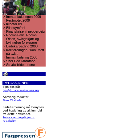
>
Immatrikuleringen 2009
>
Festmøtet 2009
>
Kreator 09
>
Bildesymfoni
>
Finanskrisen i pepperdeig
>
Rocke-Pelle, Rocke-
Olsen, swingskjørt og
kvinnelige forelesere
>
Badekarpadling 2008
>
Karrieredagen 2008: Mett
på twist
>
Immatrikulering 2008
>
Shell Eco-Marathon
>
Se alle bildeseriene
REDAKSJONEN:
Tips oss på:
tips@universitetsavisa.no
Ansvarlig redaktør:
Tore Oksholen
Kildehenvisning må benyttes
ved kopiering av alt innhold
fra dette nettstedet.
Avisas retningslinjer og
redaksjon