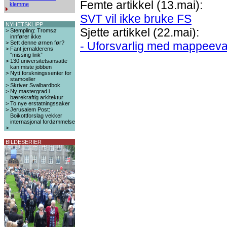
Femte artikkel (13.mai):
klemme
SVT vil ikke bruke FS
NYHETSKLIPP
Sjette artikkel (22.mai):
>
Stempling: Tromsø
innfører ikke
>
Sett denne ørnen før?
- Uforsvarlig med mappeeval
>
Fant jernalderens
“missing link”
>
130 universitetsansatte
kan miste jobben
>
Nytt forskningssenter for
stamceller
>
Skriver Svalbardbok
>
Ny mastergrad i
bærekraftig arkitektur
>
To nye erstatningssaker
>
Jerusalem Post:
Boikottforslag vekker
internasjonal fordømmelse
>
BILDESERIER