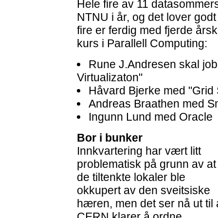
Hele fire av 11 datasommer
NTNU i år, og det lover godt
fire er ferdig med fjerde årsk
kurs i Parallell Computing:
Rune J.Andresen skal jo
Virtualizaton"
Håvard Bjerke med "Grid
Andreas Braathen med Sm
Ingunn Lund med Oracle
Bor i bunker
Innkvartering har vært litt
problematisk på grunn av at
de tiltenkte lokaler ble
okkupert av den sveitsiske
hæren, men det ser nå ut til 
CERN klarer å ordne