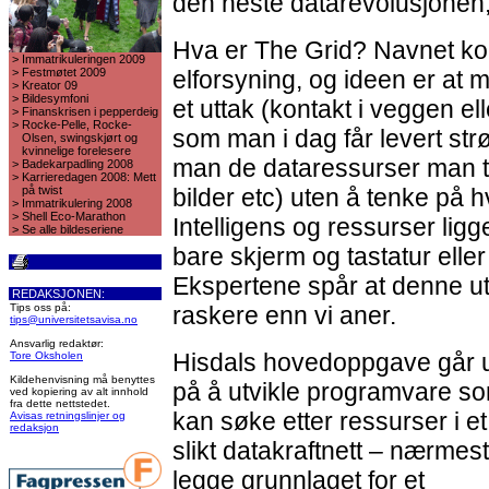
den neste datarevolusjonen,
Hva er The Grid? Navnet k
>
Immatrikuleringen 2009
>
Festmøtet 2009
elforsyning, og ideen er at 
>
Kreator 09
>
Bildesymfoni
et uttak (kontakt i veggen e
>
Finanskrisen i pepperdeig
>
Rocke-Pelle, Rocke-
som man i dag får levert str
Olsen, swingskjørt og
kvinnelige forelesere
man de dataressurser man t
>
Badekarpadling 2008
>
Karrieredagen 2008: Mett
på twist
bilder etc) uten å tenke på 
>
Immatrikulering 2008
>
Shell Eco-Marathon
Intelligens og ressurser ligg
>
Se alle bildeseriene
bare skjerm og tastatur eller
Ekspertene spår at denne ut
REDAKSJONEN:
Tips oss på:
raskere enn vi aner.
tips@universitetsavisa.no
Ansvarlig redaktør:
Hisdals hovedoppgave går 
Tore Oksholen
Kildehenvisning må benyttes
på å utvikle programvare s
ved kopiering av alt innhold
fra dette nettstedet.
kan søke etter ressurser i et
Avisas retningslinjer og
redaksjon
slikt datakraftnett – nærmest
legge grunnlaget for et