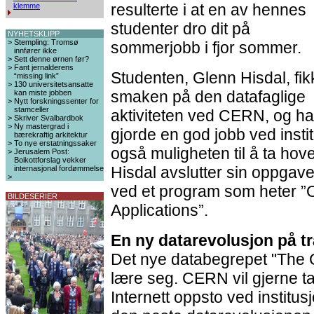
resulterte i at en av hennes
klemme
studenter dro dit på
NYHETSKLIPP
>
Stempling: Tromsø
sommerjobb i fjor sommer.
innfører ikke
>
Sett denne ørnen før?
>
Fant jernalderens
Studenten, Glenn Hisdal, fik
“missing link”
>
130 universitetsansatte
smaken på den datafaglige
kan miste jobben
>
Nytt forskningssenter for
stamceller
aktiviteten ved CERN, og h
>
Skriver Svalbardbok
>
Ny mastergrad i
gjorde en god jobb ved inst
bærekraftig arkitektur
>
To nye erstatningssaker
også muligheten til å ta h
>
Jerusalem Post:
Boikottforslag vekker
Hisdal avslutter sin oppgave 
internasjonal fordømmelse
>
ved et program som heter ”O
BILDESERIER
Applications”.
En ny datarevolusjon på t
Det nye databegrepet "The G
lære seg. CERN vil gjerne ta
Internett oppsto ved institu