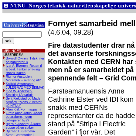
Fornyet samarbeid me
(4.6.04, 09:28)
Fire datastudenter drar n
MENINGER:
det avanserte forskningss
LESERBREV:
Brynjulf Owren: Tidskrifter
Kontakten med CERN har skr
og papirforbruk
Ivar A. Bjørgen: Retten til
men nå er samarbeidet på 
arbeid. Tanker omkring
Brevik-saken
spennende felt – Grid Com
Rigmor Austgulen:
Morsmelk – over og ut?
Soilikki Vettenranta:
JULEGAVE MED BISMAK
Førsteamanuensis Anne
Odd W. Andersen:
Smelting i Antarktis
Cathrine Elster ved IDI kom 
Berit Kjeldstad og Mads
Nygård: ”Mens vi venter
snakk med CERNs
på NTNU”
Allan Krill: For mappa mi
Greta Aune Jotun: Jøder
representanter da de hadde
og arabere, hvem
okkuperer hva?
stand på ”Stripa i Electric
Bjørn K Alsberg: Å koke
suppe på en spiker
Garden” i fjor vår. Det
Bjørnar T Kvernevik:
Svar: Læresteder i