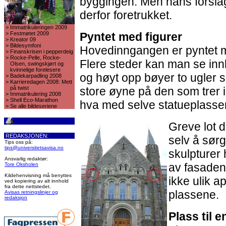
byggingen. Men hans forslag 
derfor foretrukket.
>
Immatrikuleringen 2009
>
Festmøtet 2009
Pyntet med figurer
>
Kreator 09
>
Bildesymfoni
Hovedinngangen er pyntet med
>
Finanskrisen i pepperdeig
>
Rocke-Pelle, Rocke-
Flere steder kan man se in
Olsen, swingskjørt og
kvinnelige forelesere
og høyt opp bøyer to ugler 
>
Badekarpadling 2008
>
Karrieredagen 2008: Mett
på twist
store øyne på den som trer 
>
Immatrikulering 2008
>
Shell Eco-Marathon
hva med selve statueplass
>
Se alle bildeseriene
Greve lot d
REDAKSJONEN:
selv å sørg
Tips oss på:
tips@universitetsavisa.no
skulpturer 
Ansvarlig redaktør:
av fasaden 
Tore Oksholen
Kildehenvisning må benyttes
ikke ulik a
ved kopiering av alt innhold
fra dette nettstedet.
plassene.
Avisas retningslinjer og
redaksjon
Plass til 