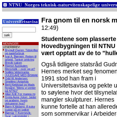
Fra gnom til en norsk
12:49)
Studentene som plassert
MENINGER:
Hovedbygningen til NTNU 
LESERBREV:
Brynjulf Owren: Tidskrifter
vært opptatt av de to "hull
og papirforbruk
Ivar A. Bjørgen: Retten til
arbeid. Tanker omkring
Også tidligere statsråd Gu
Brevik-saken
Rigmor Austgulen:
Morsmelk – over og ut?
Hernes merket seg fenomene
Soilikki Vettenranta:
JULEGAVE MED BISMAK
1991 stod han fram i
Odd W. Andersen:
Smelting i Antarktis
Universitetsavisa og pekte u
Berit Kjeldstad og Mads
Nygård: ”Mens vi venter
to søylene hvor det tilsynel
på NTNU”
Allan Krill: For mappa mi
Greta Aune Jotun: Jøder
mangler skulpturer. Hernes
og arabere, hvem
okkuperer hva?
kunne fortelle at han allered
Bjørn K Alsberg: Å koke
suppe på en spiker
som sommervikar i Arbeider
Bjørnar T Kvernevik:
Svar: Læresteder i