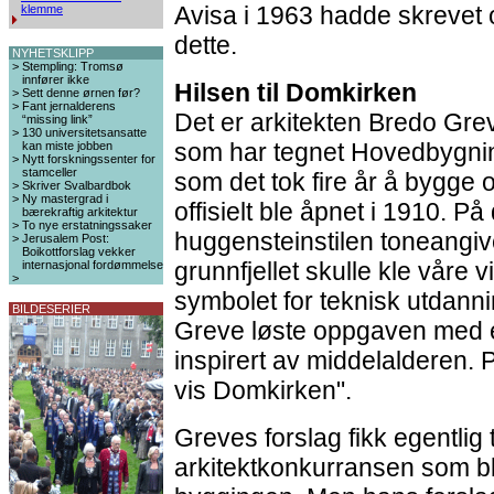
Avisa i 1963 hadde skrevet
klemme
dette.
NYHETSKLIPP
>
Stempling: Tromsø
innfører ikke
Hilsen til Domkirken
>
Sett denne ørnen før?
>
Fant jernalderens
Det er arkitekten Bredo Gre
“missing link”
>
130 universitetsansatte
som har tegnet Hovedbygni
kan miste jobben
>
Nytt forskningssenter for
stamceller
som det tok fire år å bygge 
>
Skriver Svalbardbok
>
Ny mastergrad i
offisielt ble åpnet i 1910. P
bærekraftig arkitektur
>
To nye erstatningssaker
huggensteinstilen toneangi
>
Jerusalem Post:
Boikottforslag vekker
grunnfjellet skulle kle våre 
internasjonal fordømmelse
>
symbolet for teknisk utdanni
BILDESERIER
Greve løste oppgaven med 
inspirert av middelalderen. Pr
vis Domkirken".
Greves forslag fikk egentlig 
arkitektkonkurransen som ble