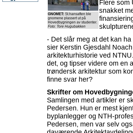
Flere som 
snakket me
GNOMET:
St.hansaften ble
finansierin
gnomene plassert ut på
Hovedbygningen av studenter.
skulpturene
Foto: Tore Hugubakken
- Det slår meg at det kan h
sier Kerstin Gjesdahl Noach,
arkitekturhistorie ved NTNU
det, og tipser videre om en 
trøndersk arkitektur som ko
finne svar her?
Skrifter om Hovedbygning
Samlingen med artikler er sk
Pedersen. Hun er mest kjen
byplanlegger og NTH-profes
Pedersen, men var selv også
daværende Arkitektavdelin