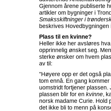
Gjennom årene publiserte hu
artikler om bygninger i Tron
Smaksskiftninger i trøndersk
beskrives Hovedbygningen i f
Plass til en kvinne?
Heller ikke her avsløres hv
opprinnelig ønsket seg. Me
sterke ønsker om hvem pla
av til:
"Høyere opp er det også plas
tom ennå. En gang kommer d
uomstridt fortjener plassen.
plassen blir for en
kvinne
, k
norsk madame Curie. Hold p
det ikke bli to menn på kons