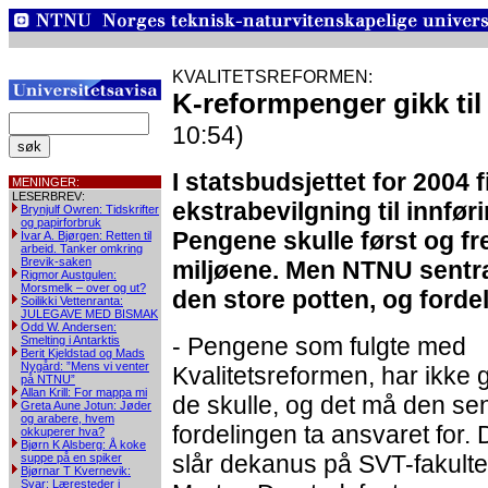
KVALITETSREFORMEN:
K-reformpenger gikk til
10:54)
I statsbudsjettet for 2004 
MENINGER:
LESERBREV:
ekstrabevilgning til innfør
Brynjulf Owren: Tidskrifter
og papirforbruk
Pengene skulle først og fr
Ivar A. Bjørgen: Retten til
arbeid. Tanker omkring
Brevik-saken
miljøene. Men NTNU sentra
Rigmor Austgulen:
Morsmelk – over og ut?
den store potten, og forde
Soilikki Vettenranta:
JULEGAVE MED BISMAK
Odd W. Andersen:
- Pengene som fulgte med
Smelting i Antarktis
Berit Kjeldstad og Mads
Nygård: ”Mens vi venter
Kvalitetsreformen, har ikke gå
på NTNU”
Allan Krill: For mappa mi
de skulle, og det må den sen
Greta Aune Jotun: Jøder
og arabere, hvem
fordelingen ta ansvaret for. 
okkuperer hva?
Bjørn K Alsberg: Å koke
slår dekanus på SVT-fakulte
suppe på en spiker
Bjørnar T Kvernevik:
Svar: Læresteder i