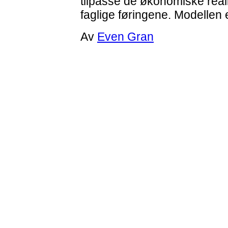
tilpasse de økonomiske realit
faglige føringene. Modellen e
Av
Even Gran