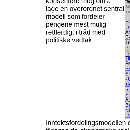
konsentere meg om å
te
se
lage en overordnet sentral
ko
modell som fordeler
Fø
pengene mest mulig
Lø
rettferdig, i tråd med
An
Ek
politiske vedtak.
Tr
Pr
Fj
Ti
Fe
SV
Sj
- 
si
Sj
Sp
Åt
Ba
Ni
- 
Inntektsfordelingsmodellen er