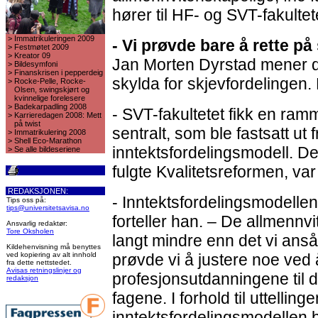
hører til HF- og SVT-fakulte
>
Immatrikuleringen 2009
- Vi prøvde bare å rette p
>
Festmøtet 2009
>
Kreator 09
Jan Morten Dyrstad mener det
>
Bildesymfoni
>
Finanskrisen i pepperdeig
skylda for skjevfordelingen.
>
Rocke-Pelle, Rocke-
Olsen, swingskjørt og
kvinnelige forelesere
>
Badekarpadling 2008
- SVT-fakultetet fikk en ra
>
Karrieredagen 2008: Mett
på twist
sentralt, som ble fastsatt ut
>
Immatrikulering 2008
>
Shell Eco-Marathon
inntektsfordelingsmodell. D
>
Se alle bildeseriene
fulgte Kvalitetsreformen, var 
REDAKSJONEN:
- Inntektsfordelingsmodellen s
Tips oss på:
tips@universitetsavisa.no
forteller han. – De allmennv
Ansvarlig redaktør:
Tore Oksholen
langt mindre enn det vi anså
Kildehenvisning må benyttes
ved kopiering av alt innhold
prøvde vi å justere noe ved å
fra dette nettstedet.
Avisas retningslinjer og
profesjonsutdanningene til 
redaksjon
fagene. I forhold til uttelling
inntektsfordelingsmodellen ble