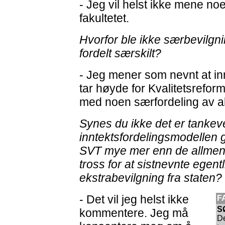
- Jeg vil helst ikke mene noe
fakultetet.
Hvorfor ble ikke særbevilgni
fordelt særskilt?
- Jeg mener som nevnt at in
tar høyde for Kvalitetsreform
med noen særfordeling av a
Synes du ikke det er tanke
inntektsfordelingsmodellen 
SVT mye mer enn de allmennv
tross for at sistnevnte egentl
ekstrabevilgning fra staten?
- Det vil jeg helst ikke
F
S
kommentere. Jeg må
De