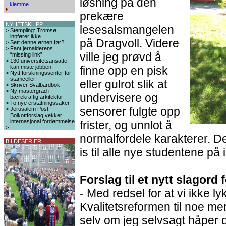
løsning på den
klemme
prekære
NYHETSKLIPP
lesesalsmangelen
>
Stempling: Tromsø
innfører ikke
på Dragvoll. Videre
>
Sett denne ørnen før?
>
Fant jernalderens
ville jeg prøvd å
“missing link”
>
130 universitetsansatte
kan miste jobben
finne opp en pisk
>
Nytt forskningssenter for
stamceller
eller gulrot slik at
>
Skriver Svalbardbok
>
Ny mastergrad i
undervisere og
bærekraftig arkitektur
>
To nye erstatningssaker
sensorer fulgte opp
>
Jerusalem Post:
Boikottforslag vekker
internasjonal fordømmelse
frister, og unnlot å
>
normalfordele karakterer. De
BILDESERIER
is til alle nye studentene p
Forslag til et nytt slagord
- Med redsel for at vi ikke ly
Kvalitetsreformen til noe me
selv om jeg selvsagt håper 