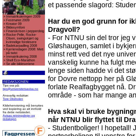
et passende slagord: Studen
>
Immatrikuleringen 2009
Har du en god grunn for i
>
Festmøtet 2009
>
Kreator 09
>
Bildesymfoni
Dragvoll?
>
Finanskrisen i pepperdeig
>
Rocke-Pelle, Rocke-
- For NTNU sin del tror jeg v
Olsen, swingskjørt og
kvinnelige forelesere
Gløshaugen, samlet i bykjern
>
Badekarpadling 2008
>
Karrieredagen 2008: Mett
minst rett ved det nye unive
på twist
>
Immatrikulering 2008
>
Shell Eco-Marathon
vanskelig kunne ha fulgt med
>
Se alle bildeseriene
lenge siden hadde vi det st
for Dovre nettopp her på Glø
REDAKSJONEN:
forlate Realfagbygget nå. Dra
Tips oss på:
tips@universitetsavisa.no
område - som har mange an
Ansvarlig redaktør:
Tore Oksholen
Kildehenvisning må benyttes
ved kopiering av alt innhold
Hva skal vi bruke bygning
fra dette nettstedet.
Avisas retningslinjer og
når NTNU blir flyttet til Dr
redaksjon
- Studentboliger! I hopetall! 