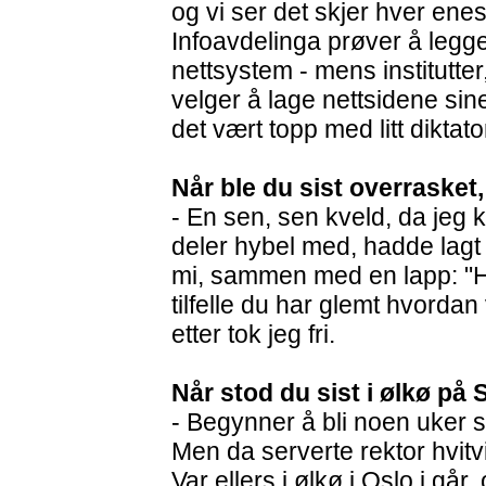
og vi ser det skjer hver ene
Infoavdelinga prøver å legge 
nettsystem - mens institutter
velger å lage nettsidene si
det vært topp med litt diktat
Når ble du sist overrasket,
- En sen, sen kveld, da jeg 
deler hybel med, hadde lagt
mi, sammen med en lapp: "Her
tilfelle du har glemt hvordan
etter tok jeg fri.
Når stod du sist i ølkø på
- Begynner å bli noen uker 
Men da serverte rektor hvitvi
Var ellers i ølkø i Oslo i går,