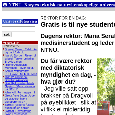
REKTOR FOR EN DAG:
Gratis is til nye studen
Dagens rektor: Maria Serafi
medisinerstudent og leder
MENINGER:
LESERBREV:
NTNU.
Brynjulf Owren: Tidskrifter
og papirforbruk
Ivar A. Bjørgen: Retten til
arbeid. Tanker omkring
Du får være rektor
Brevik-saken
Rigmor Austgulen:
med diktatorisk
Morsmelk – over og ut?
Soilikki Vettenranta:
myndighet en dag, -
JULEGAVE MED BISMAK
Odd W. Andersen:
hva gjør du?
Smelting i Antarktis
Berit Kjeldstad og Mads
Nygård: ”Mens vi venter
- Jeg ville satt opp
på NTNU”
Allan Krill: For mappa mi
brakker på Dragvoll
Greta Aune Jotun: Jøder
og arabere, hvem
på øyeblikket - slik at
okkuperer hva?
Bjørn K Alsberg: Å koke
vi fikk ei midlertidig
suppe på en spiker
Bjørnar T Kvernevik:
Svar: Læresteder i