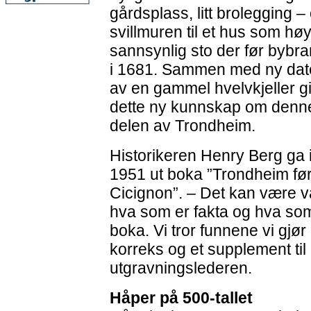
gårdsplass, litt brolegging –
svillmuren til et hus som høy
sannsynlig sto der før bybr
i 1681. Sammen med ny dat
av en gammel hvelvkjeller gi
dette ny kunnskap om denn
delen av Trondheim.
Historikeren Henry Berg ga 
1951 ut boka ”Trondheim fø
Cicignon”. – Det kan være v
hva som er fakta og hva som
boka. Vi tror funnene vi gjør
korreks og et supplement til
utgravningslederen.
Håper på 500-tallet