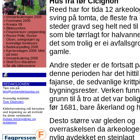
Hus fra før Cicignon
Reed har for tida 12 arkeolo
sving på tomta, de fleste fr
>
Immatrikuleringen 2009
>
Festmøtet 2009
steder gravd seg helt ned t
>
Kreator 09
>
Bildesymfoni
>
Finanskrisen i pepperdeig
som ble tørrlagt for halvann
>
Rocke-Pelle, Rocke-
Olsen, swingskjørt og
det som trolig er ei avfallsg
kvinnelige forelesere
>
Badekarpadling 2008
gamle.
>
Karrieredagen 2008: Mett
på twist
>
Immatrikulering 2008
>
Shell Eco-Marathon
Andre steder er de fortsatt p
>
Se alle bildeseriene
denne perioden har det hitti
fajanse, de sedvanlige krit
REDAKSJONEN:
Tips oss på:
bygningsrester. Verken funn el
tips@universitetsavisa.no
grunn til å tro at det var b
Ansvarlig redaktør:
Tore Oksholen
før 1681, bare åkerland og 
Kildehenvisning må benyttes
ved kopiering av alt innhold
fra dette nettstedet.
Desto større var gleden og
Avisas retningslinjer og
redaksjon
overraskelsen da arkeolog
nylig avdekket en steinlagt