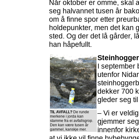
Når oktober er omme, skal 
seg halvannet tusen år bako
om å finne spor etter preurb
holdepunkter, men det kan go
sted. Og der det lå gårder, 
han håpefullt.
Steinhogger
I september
utenfor Nida
steinhogger
dekker 700 k
gleder seg ti
– Vi er veld
TIL AVFALL?
De runde
merkene i jorda kan
gjemmer seg 
stamme fra ei avfallsgrop.
Den kan være tusen år
innenfor kir
gammel, kanskje mer.
at vi ikke vil finne bybebygge