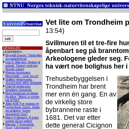
Vet lite om Trondheim p
13:54)
Svillmuren til et tre-fire 
MENINGER:
åpenbart seg på branntomt
LESERBREV:
Brynjulf Owren: Tidskrifter
Arkeologene gleder seg. Fo
og papirforbruk
Ivar A. Bjørgen: Retten til
ha vært noe bolighus her i 
arbeid. Tanker omkring
Brevik-saken
Rigmor Austgulen:
Morsmelk – over og ut?
Trehusbebyggelsen i
Soilikki Vettenranta:
JULEGAVE MED BISMAK
Trondheim har brent
Odd W. Andersen:
Smelting i Antarktis
mer enn én gang. En av
Berit Kjeldstad og Mads
Nygård: ”Mens vi venter
de virkelig store
på NTNU”
Allan Krill: For mappa mi
Greta Aune Jotun: Jøder
bybrannene raste i
og arabere, hvem
okkuperer hva?
1681. Det var etter
Bjørn K Alsberg: Å koke
suppe på en spiker
dette general Cicignon
Bjørnar T Kvernevik:
Svar: Læresteder i