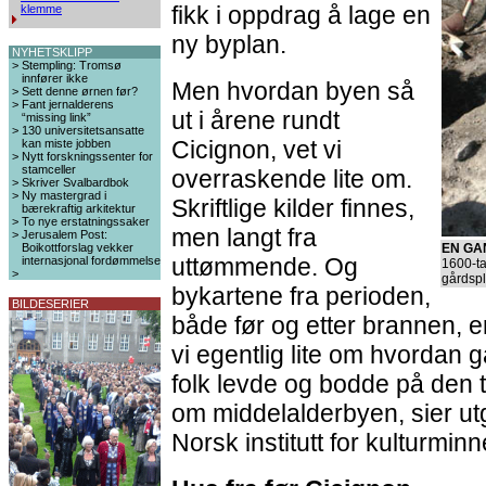
fikk i oppdrag å lage en
klemme
ny byplan.
NYHETSKLIPP
>
Stempling: Tromsø
innfører ikke
Men hvordan byen så
>
Sett denne ørnen før?
>
Fant jernalderens
ut i årene rundt
“missing link”
>
130 universitetsansatte
Cicignon, vet vi
kan miste jobben
>
Nytt forskningssenter for
stamceller
overraskende lite om.
>
Skriver Svalbardbok
>
Ny mastergrad i
Skriftlige kilder finnes,
bærekraftig arkitektur
>
To nye erstatningssaker
men langt fra
>
Jerusalem Post:
Boikottforslag vekker
EN GA
uttømmende. Og
internasjonal fordømmelse
1600-ta
>
gårdspl
bykartene fra perioden,
BILDESERIER
både før og etter brannen, e
vi egentlig lite om hvordan
folk levde og bodde på den t
om middelalderbyen, sier ut
Norsk institutt for kulturmin