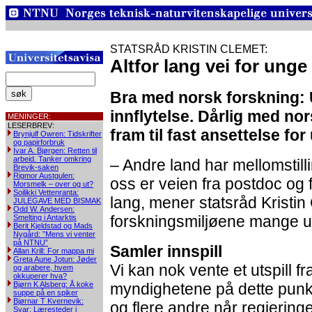
STATSRÅD KRISTIN CLEMET:
Altfor lang vei for unge
Bra med norsk forskning: 
innflytelse. Dårlig med nor
MENINGER:
LESERBREV:
fram til fast ansettelse fo
Brynjulf Owren: Tidskrifter
og papirforbruk
Ivar A. Bjørgen: Retten til
arbeid. Tanker omkring
– Andre land har mellomstill
Brevik-saken
Rigmor Austgulen:
oss er veien fra postdoc og fr
Morsmelk – over og ut?
Soilikki Vettenranta:
lang, mener statsråd Kristin
JULEGAVE MED BISMAK
Odd W. Andersen:
forskningsmiljøene mange un
Smelting i Antarktis
Berit Kjeldstad og Mads
Nygård: ”Mens vi venter
på NTNU”
Samler innspill
Allan Krill: For mappa mi
Greta Aune Jotun: Jøder
Vi kan nok vente et utspill fr
og arabere, hvem
okkuperer hva?
Bjørn K Alsberg: Å koke
myndighetene på dette punk
suppe på en spiker
Bjørnar T Kvernevik:
og flere andre når regjering
Svar: Læresteder i