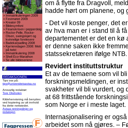
om å flytte fra Dragvoll, me
hadde hørt om planene, og 
>
Immatrikuleringen 2009
>
Festmøtet 2009
- Det vil koste penger, det 
>
Kreator 09
>
Bildesymfoni
av hva man er i stand til å få
>
Finanskrisen i pepperdeig
>
Rocke-Pelle, Rocke-
Olsen, swingskjørt og
departementet er det en kø 
kvinnelige forelesere
>
Badekarpadling 2008
er denne saken ikke fremmet
>
Karrieredagen 2008: Mett
på twist
statssekretæren ifølge NTB.
>
Immatrikulering 2008
>
Shell Eco-Marathon
>
Se alle bildeseriene
Revidert instituttstruktur
Et av de temaene som vil b
REDAKSJONEN:
forskningsmeldingen, er insti
Tips oss på:
tips@universitetsavisa.no
svakheter vil bli vurdert, og
Ansvarlig redaktør:
Tore Oksholen
at 68 frittstående forskningsin
Kildehenvisning må benyttes
ved kopiering av alt innhold
som Norge er i meste laget.
fra dette nettstedet.
Avisas retningslinjer og
redaksjon
Internasjonalisering er ogs
arbeidet som nå gjøres. – Fø