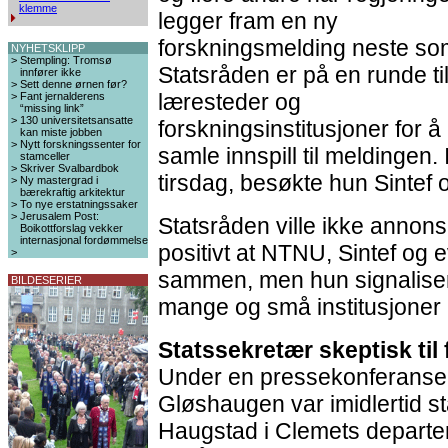
klemme
legger fram en ny
forskningsmelding neste s
NYHETSKLIPP
>
Stempling: Tromsø
Statsråden er på en runde ti
innfører ikke
>
Sett denne ørnen før?
læresteder og
>
Fant jernalderens
“missing link”
>
130 universitetsansatte
forskningsinstitusjoner for å
kan miste jobben
>
Nytt forskningssenter for
samle innspill til meldingen. 
stamceller
>
Skriver Svalbardbok
tirsdag, besøkte hun Sintef
>
Ny mastergrad i
bærekraftig arkitektur
>
To nye erstatningssaker
>
Jerusalem Post:
Statsråden ville ikke annon
Boikottforslag vekker
internasjonal fordømmelse
positivt at NTNU, Sintef og 
>
sammen, men hun signaliser
BILDESERIER
mange og små institusjoner 
Statssekretær skeptisk til 
Under en pressekonferanse
Gløshaugen var imidlertid s
Haugstad i Clemets departem