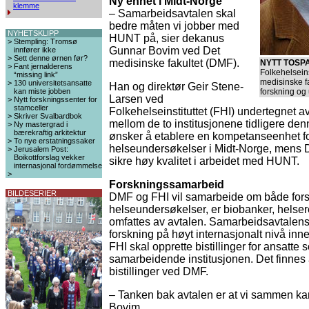
Ny enhet i Midt-Norge
klemme
– Samarbeidsavtalen skal
bedre måten vi jobber med
NYHETSKLIPP
HUNT på, sier dekanus
>
Stempling: Tromsø
Gunnar Bovim ved Det
innfører ikke
>
Sett denne ørnen før?
medisinske fakultet (DMF).
NYTT TOSP
>
Fant jernalderens
Folkehelsein
“missing link”
medisinske f
>
130 universitetsansatte
Han og direktør Geir Stene-
kan miste jobben
forskning og
Larsen ved
>
Nytt forskningssenter for
stamceller
Folkehelseinstituttet (FHI) undertegnet a
>
Skriver Svalbardbok
mellom de to institusjonene tidligere den
>
Ny mastergrad i
bærekraftig arkitektur
ønsker å etablere en kompetanseenhet fo
>
To nye erstatningssaker
helseundersøkelser i Midt-Norge, mens 
>
Jerusalem Post:
Boikottforslag vekker
sikre høy kvalitet i arbeidet med HUNT.
internasjonal fordømmelse
>
Forskningssamarbeid
BILDESERIER
DMF og FHI vil samarbeide om både forskni
helseundersøkelser, er biobanker, helse
omfattes av avtalen. Samarbeidsavtalens m
forskning på høyt internasjonalt nivå i
FHI skal opprette bistillinger for ansatte
samarbeidende institusjonen. Det finnes a
bistillinger ved DMF.
– Tanken bak avtalen er at vi sammen kan 
Bovim.