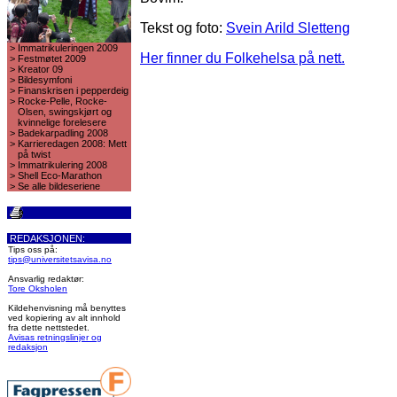
Tekst og foto:
Svein Arild Sletteng
>
Immatrikuleringen 2009
Her finner du Folkehelsa på nett.
>
Festmøtet 2009
>
Kreator 09
>
Bildesymfoni
>
Finanskrisen i pepperdeig
>
Rocke-Pelle, Rocke-
Olsen, swingskjørt og
kvinnelige forelesere
>
Badekarpadling 2008
>
Karrieredagen 2008: Mett
på twist
>
Immatrikulering 2008
>
Shell Eco-Marathon
>
Se alle bildeseriene
REDAKSJONEN:
Tips oss på:
tips@universitetsavisa.no
Ansvarlig redaktør:
Tore Oksholen
Kildehenvisning må benyttes
ved kopiering av alt innhold
fra dette nettstedet.
Avisas retningslinjer og
redaksjon