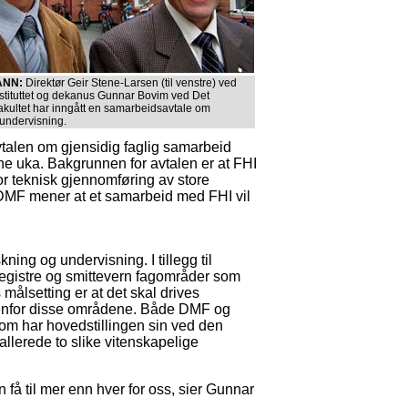
ANN:
Direktør Geir Stene-Larsen (til venstre) ved
stituttet og dekanus Gunnar Bovim ved Det
akultet har inngått en samarbeidsavtale om
 undervisning.
vtalen om gjensidig faglig samarbeid
ne uka. Bakgrunnen for avtalen er at FHI
r teknisk gjennomføring av store
DMF mener at et samarbeid med FHI vil
ng og undervisning. I tillegg til
registre og smittevern fagområder som
ålsetting er at det skal drives
nnenfor disse områdene. Både DMF og
 som har hovedstillingen sin ved den
llerede to slike vitenskapelige
få til mer enn hver for oss, sier Gunnar