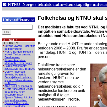
Folkehelsa og NTNU skal
Det medisinske fakultet ved NTNU og N
inngått en samarbeidsavtale. Avtalen vi
arbeidet med Helseundersøkelsen i N
MENINGER:
LESERBREV:
En ny runde med HUNT er under planlegg
Brynjulf Owren: Tidskrifter
perioden 2006 – 2008. Fra før er det gje
og papirforbruk
Ivar A. Bjørgen: Retten til
Trøndelag, HUNT 1 og HUNT 2. I den sis
arbeid. Tanker omkring
personer.
Brevik-saken
Rigmor Austgulen:
Morsmelk – over og ut?
Datafilene fra de store
Soilikki Vettenranta:
helseundersøkelsene er den
JULEGAVE MED BISMAK
Odd W. Andersen:
reneste gullgruven for
Smelting i Antarktis
forskere. HUNT er en av
Berit Kjeldstad og Mads
Nygård: ”Mens vi venter
verdens største
på NTNU”
helseundersøkelser, og gir
Allan Krill: For mappa mi
Greta Aune Jotun: Jøder
medisinske forskere en unik
og arabere, hvem
mulighet til å følge
okkuperer hva?
Bjørn K Alsberg: Å koke
helseutviklingen i Norge.
suppe på en spiker
Bjørnar T Kvernevik:
Svar: Læresteder i