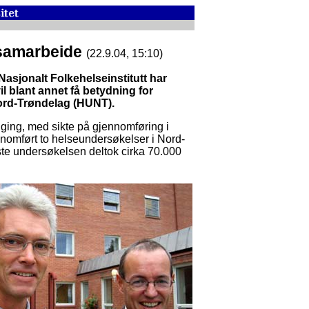
 samarbeide
(22.9.04, 15:10)
asjonalt Folkehelseinstitutt har
l blant annet få betydning for
ord-Trøndelag (HUNT).
ing, med sikte på gjennomføring i
nnomført to helseundersøkelser i Nord-
te undersøkelsen deltok cirka 70.000