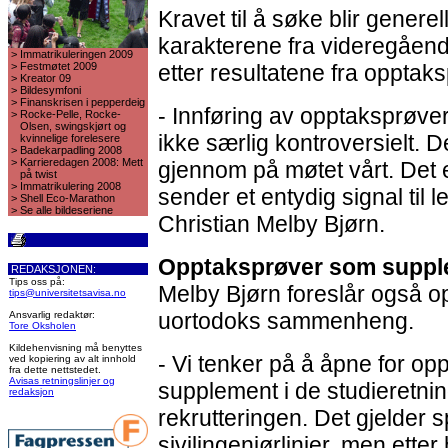
Kravet til å søke blir gener
karakterene fra videregående 
>
Immatrikuleringen 2009
>
Festmøtet 2009
etter resultatene fra opptak
>
Kreator 09
>
Bildesymfoni
>
Finanskrisen i pepperdeig
- Innføring av opptaksprøve
>
Rocke-Pelle, Rocke-
Olsen, swingskjørt og
ikke særlig kontroversielt. D
kvinnelige forelesere
>
Badekarpadling 2008
>
Karrieredagen 2008: Mett
gjennom på møtet vårt. Det e
på twist
>
Immatrikulering 2008
sender et entydig signal til 
>
Shell Eco-Marathon
>
Se alle bildeseriene
Christian Melby Bjørn.
Opptaksprøver som suppl
REDAKSJONEN:
Tips oss på:
Melby Bjørn foreslår også o
tips@universitetsavisa.no
uortodoks sammenheng.
Ansvarlig redaktør:
Tore Oksholen
Kildehenvisning må benyttes
- Vi tenker på å åpne for o
ved kopiering av alt innhold
fra dette nettstedet.
Avisas retningslinjer og
supplement i de studieretnin
redaksjon
rekrutteringen. Det gjelder 
sivilingeniørlinjer, men ette