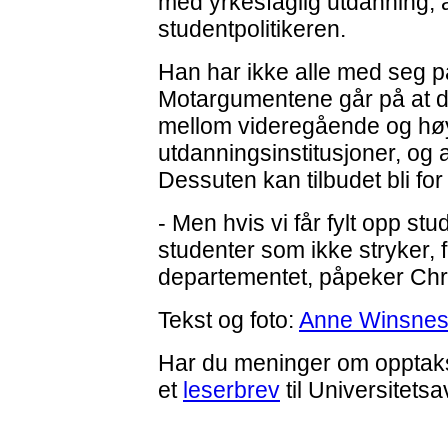
med yrkesfaglig utdanning,
studentpolitikeren.
Han har ikke alle med seg 
Motargumentene går på at det
mellom videregående og hø
utdanningsinstitusjoner, og 
Dessuten kan tilbudet bli fo
- Men hvis vi får fylt opp st
studenter som ikke stryker, få
departementet, påpeker Chri
Tekst og foto:
Anne Winsnes
Har du meninger om opptaks
et
leserbrev
til Universitetsa