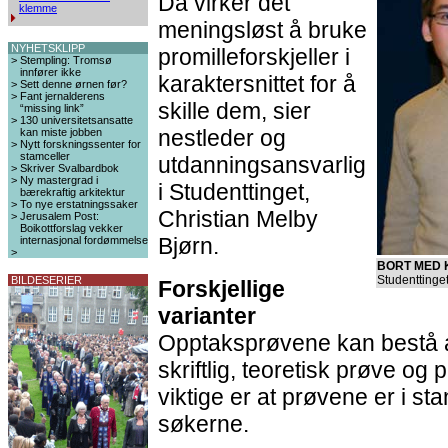
Da virker det
klemme
meningsløst å bruke
NYHETSKLIPP
promilleforskjeller i
>
Stempling: Tromsø
innfører ikke
karaktersnittet for å
>
Sett denne ørnen før?
>
Fant jernalderens
skille dem, sier
“missing link”
>
130 universitetsansatte
nestleder og
kan miste jobben
>
Nytt forskningssenter for
stamceller
utdanningsansvarlig
>
Skriver Svalbardbok
>
Ny mastergrad i
i Studenttinget,
bærekraftig arkitektur
>
To nye erstatningssaker
Christian Melby
>
Jerusalem Post:
Boikottforslag vekker
Bjørn.
internasjonal fordømmelse
>
BORT MED 
Studenttinget
BILDESERIER
Forskjellige
varianter
Opptaksprøvene kan bestå av 
skriftlig, teoretisk prøve og
viktige er at prøvene er i sta
søkerne.