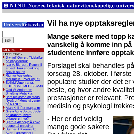
Vil ha nye opptaksregl
Mange søkere med topp kar
vanskelig å komme inn på e
MENINGER:
studentene innføre opptaks
LESERBREV:
Brynjulf Owren: Tidskrifter
og papirforbruk
Forslaget skal behandles på
Ivar A. Bjørgen: Retten til
arbeid. Tanker omkring
torsdag 28. oktober. I førs
Brevik-saken
Rigmor Austgulen:
Morsmelk – over og ut?
populære studier der det er 
Soilikki Vettenranta:
JULEGAVE MED BISMAK
beste, og hvor andre kvalit
Odd W. Andersen:
Smelting i Antarktis
prestasjoner er relevant. Pro
Berit Kjeldstad og Mads
Nygård: ”Mens vi venter
medisin og psykologi trekk
på NTNU”
Allan Krill: For mappa mi
Greta Aune Jotun: Jøder
og arabere, hvem
- Her er det veldig
okkuperer hva?
Bjørn K Alsberg: Å koke
mange gode søkere.
suppe på en spiker
Bjørnar T Kvernevik:
Svar: Læresteder i