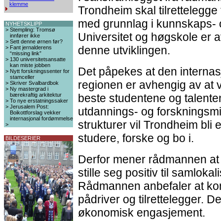
klemme
Trondheim skal tilrettelegge f
med grunnlag i kunnskaps- 
NYHETSKLIPP
>
Stempling: Tromsø
Universitet og høgskole er a
innfører ikke
>
Sett denne ørnen før?
denne utviklingen.
>
Fant jernalderens
“missing link”
>
130 universitetsansatte
kan miste jobben
Det påpekes at den interna
>
Nytt forskningssenter for
stamceller
regionen er avhengig av at
>
Skriver Svalbardbok
>
Ny mastergrad i
bærekraftig arkitektur
beste studentene og talente
>
To nye erstatningssaker
>
Jerusalem Post:
utdannings- og forskningsmi
Boikottforslag vekker
internasjonal fordømmelse
strukturer vil Trondheim bli 
>
studere, forske og bo i.
BILDESERIER
Derfor mener rådmannen a
stille seg positiv til samlok
Rådmannen anbefaler at k
pådriver og tilrettelegger. De
økonomisk engasjement.