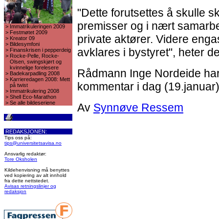
"Dette forutsettes å skulle 
premisser og i nært samarbe
>
Immatrikuleringen 2009
>
Festmøtet 2009
private aktører. Videre enga
>
Kreator 09
>
Bildesymfoni
avklares i bystyret", heter d
>
Finanskrisen i pepperdeig
>
Rocke-Pelle, Rocke-
Olsen, swingskjørt og
kvinnelige forelesere
Rådmann Inge Nordeide har i
>
Badekarpadling 2008
>
Karrieredagen 2008: Mett
kommentar i dag (19.januar)
på twist
>
Immatrikulering 2008
>
Shell Eco-Marathon
>
Se alle bildeseriene
Av
Synnøve Ressem
REDAKSJONEN:
Tips oss på:
tips@universitetsavisa.no
Ansvarlig redaktør:
Tore Oksholen
Kildehenvisning må benyttes
ved kopiering av alt innhold
fra dette nettstedet.
Avisas retningslinjer og
redaksjon