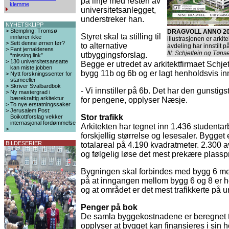
på linje med resten av
klemme
universitetsanlegget,
understreker han.
NYHETSKLIPP
>
Stempling: Tromsø
DRAGVOLL ANNO 2
Styret skal ta stilling til
innfører ikke
illustrasjonen er arkit
>
Sett denne ørnen før?
to alternative
avdeling har innstilt på
>
Fant jernalderens
Ill: Schjetlein og Tøns
utbyggingsforslag.
“missing link”
>
130 universitetsansatte
Begge er utredet av arkitektfirmaet Schjet
kan miste jobben
bygg 11b og 6b og er lagt henholdsvis inn
>
Nytt forskningssenter for
stamceller
>
Skriver Svalbardbok
- Vi innstiller på 6b. Det har den gunstig
>
Ny mastergrad i
bærekraftig arkitektur
for pengene, opplyser Næsje.
>
To nye erstatningssaker
>
Jerusalem Post:
Stor trafikk
Boikottforslag vekker
internasjonal fordømmelse
Arkitekten har tegnet inn 1.436 studenta
>
forskjellig størrelse og lesesaler. Bygget 
BILDESERIER
totalareal på 4.190 kvadratmeter. 2.300 a
og følgelig løse det mest prekære plassp
Bygningen skal forbindes med bygg 6 med
på at inngangen mellom bygg 6 og 8 er 
og at området er det mest trafikkerte på u
Penger på bok
De samla byggekostnadene er beregnet ti
opplyser at bygget kan finansieres i sin 