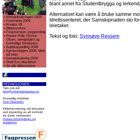
blant annet fra Studentbrygga og lerken
Alternativet kan være å bruke samme mo
>
Immatrikuleringen 2009
Idrettssenteret, der Samskipnaden sto f
>
Festmøtet 2009
>
Kreator 09
leietaker.
>
Bildesymfoni
>
Finanskrisen i pepperdeig
Tekst og foto:
Synnøve Ressem
>
Rocke-Pelle, Rocke-
Olsen, swingskjørt og
kvinnelige forelesere
>
Badekarpadling 2008
>
Karrieredagen 2008: Mett
på twist
>
Immatrikulering 2008
>
Shell Eco-Marathon
>
Se alle bildeseriene
REDAKSJONEN:
Tips oss på:
tips@universitetsavisa.no
Ansvarlig redaktør:
Tore Oksholen
Kildehenvisning må benyttes
ved kopiering av alt innhold
fra dette nettstedet.
Avisas retningslinjer og
redaksjon