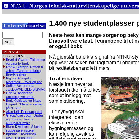
1.400 nye studentplasser 
Neste høst kan mange sorger og beky
Dragvoll være løst. Tegningene til et n
er også i boks.
MENINGER:
LESERBREV:
Nå gjenstår bare klarsignal fra NTNU-styr
Brynjulf Owren: Tidskrifter
opplyser at saken blir lagt fram til oriente
og papirforbruk
Ivar A. Bjørgen: Retten til
bli realitetsbehandlet i mars.
arbeid. Tanker omkring
Brevik-saken
To alternativer
Rigmor Austgulen:
Morsmelk – over og ut?
Næsje framhever at
Soilikki Vettenranta:
forslaget ikke må tolkes
JULEGAVE MED BISMAK
Odd W. Andersen:
som et innlegg mot
Smelting i Antarktis
samlokalisering.
Berit Kjeldstad og Mads
Nygård: ”Mens vi venter
på NTNU”
- Et nybygg skal
Allan Krill: For mappa mi
Greta Aune Jotun: Jøder
integreres i den
og arabere, hvem
eksisterende
okkuperer hva?
Bjørn K Alsberg: Å koke
bygningsmassen og
suppe på en spiker
kan følgelig avvikles
Bjørnar T Kvernevik:
Svar: Læresteder i