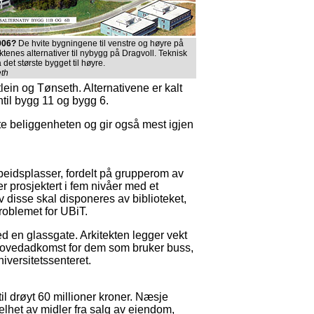
006?
De hvite bygningene til venstre og høyre på
ektenes alternativer til nybygg på Dragvoll. Teknisk
 det største bygget til høyre.
eth
lein og Tønseth. Alternativene er kalt
til bygg 11 og bygg 6.
ste beliggenheten og gir også mest igjen
rbeidsplasser, fordelt på grupperom av
er prosjektert i fem nivåer med et
v disse skal disponeres av biblioteket,
roblemet for UBiT.
 en glassgate. Arkitekten legger vekt
hovedadkomst for dem som bruker buss,
niversitetssenteret.
l drøyt 60 millioner kroner. Næsje
helhet av midler fra salg av eiendom,