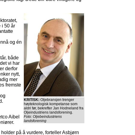
ktoratet,
 i 50 år
antatte
 ennå og én
tår, både
det vi har
er derfor
nker nytt,
tadig mer
es fremste
 og
KRITISK:
Oljebransjen trenger
d.
høyteknologisk kompetanse som
aldri før, bekrefter Jan Hodneland fra
Oljeindustriens landsforening.
etco Aibel
Foto: Oljebeindustriens
landsforening
niører.
holder på å vurdere, forteller Asbjørn