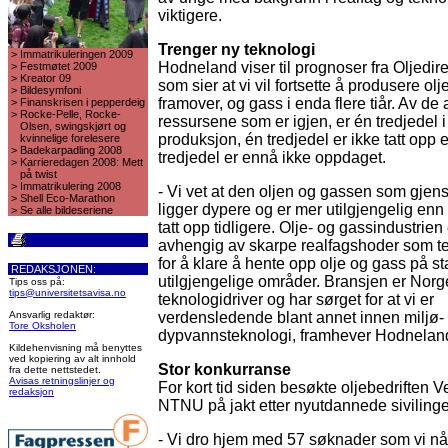
viktigere.
Trenger ny teknologi
>
Immatrikuleringen 2009
Hodneland viser til prognoser fra Oljedire
>
Festmøtet 2009
>
Kreator 09
som sier at vi vil fortsette å produsere olje
>
Bildesymfoni
framover, og gass i enda flere tiår. Av de 
>
Finanskrisen i pepperdeig
>
Rocke-Pelle, Rocke-
ressursene som er igjen, er én tredjedel i
Olsen, swingskjørt og
produksjon, én tredjedel er ikke tatt opp
kvinnelige forelesere
>
Badekarpadling 2008
tredjedel er ennå ikke oppdaget.
>
Karrieredagen 2008: Mett
på twist
>
Immatrikulering 2008
- Vi vet at den oljen og gassen som gjens
>
Shell Eco-Marathon
ligger dypere og er mer utilgjengelig enn 
>
Se alle bildeseriene
tatt opp tidligere. Olje- og gassindustrien 
avhengig av skarpe realfagshoder som te
for å klare å hente opp olje og gass på s
REDAKSJONEN:
utilgjengelige områder. Bransjen er Norg
Tips oss på:
tips@universitetsavisa.no
teknologidriver og har sørget for at vi er
Ansvarlig redaktør:
verdensledende blant annet innen miljø-
Tore Oksholen
dypvannsteknologi, framhever Hodnelan
Kildehenvisning må benyttes
ved kopiering av alt innhold
Stor konkurranse
fra dette nettstedet.
Avisas retningslinjer og
For kort tid siden besøkte oljebedriften V
redaksjon
NTNU på jakt etter nyutdannede sivilinge
- Vi dro hjem med 57 søknader som vi nå 