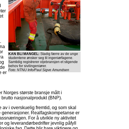
d
ter
et
.
dna
or
KAN BLI MANGEL:
Stadig færre av de unge
ra
studentene ønsker seg til ingeniørfagene.
og
Samtidig registrerer oljebransjen et stigende
behov for sivilingeniører.
nde
Foto: NTNU Info/Paul Sigve Amundsen
e er
 Norges største bransje målt i
v brutto nasjonalprodukt (BNP).
 av i overskuelig fremtid, og som skal
e generasjoner. Realfagskompetanse er
 gassnæringen. For å utvikle ny aktivitet
r og leverandørbedrifter jevnlig påfyll
giske fag. Dette blir bare viktigere og