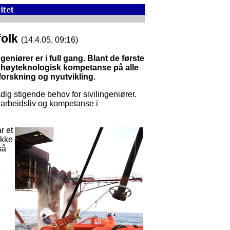
folk
(14.4.05, 09:16)
iører er i full gang. Blant de første
er høyteknologisk kompetanse på alle
 forskning og nyutvikling.
dig stigende behov for sivilingeniører.
 arbeidsliv og kompetanse i
r et
Ikke
så