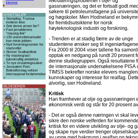
rekrutteringsproblemer i olje- og
klemme
gassnæringen, og det er fortsatt godt me
søkere til petroleumsfagene på universite
NYHETSKLIPP
og høgskoler. Men Hodneland er bekymr
>
Stempling: Tromsø
for fremtidsutsiktene for norsk
innfører ikke
>
Sett denne ørnen før?
høyteknologisk industri og forskning.
>
Fant jernalderens
“missing link”
>
130 universitetsansatte
- Trenden er at stadig færre av de unge
kan miste jobben
studentene ønsker seg til ingeniørfagene
>
Nytt forskningssenter for
stamceller
Fra 2000 til 2004 viser tallene fra samor
>
Skriver Svalbardbok
opptak en nedgang på rundt 20 prosent f
>
Ny mastergrad i
bærekraftig arkitektur
denne studiegruppen. Også resultatene f
>
To nye erstatningssaker
de internasjonale undersøkelsene PISA 
>
Jerusalem Post:
Boikottforslag vekker
TIMSS bekrefter norske elevers mangle
internasjonal fordømmelse
kunnskaper og interesse for realfag. Dett
>
alvorlig, sier Hodneland.
BILDESERIER
Kritisk
Han framhever at olje og gassnæringen er
økonomisk verdi og står for 20 prosent a
- Det er også denne næringen vi skal leve
sikre den norske velferden for kommend
kritisk for en videre utvikling av olje- og
og skape nye verdier trenger oljeselskape
av unge med bakgrunn i realfag og teknolo