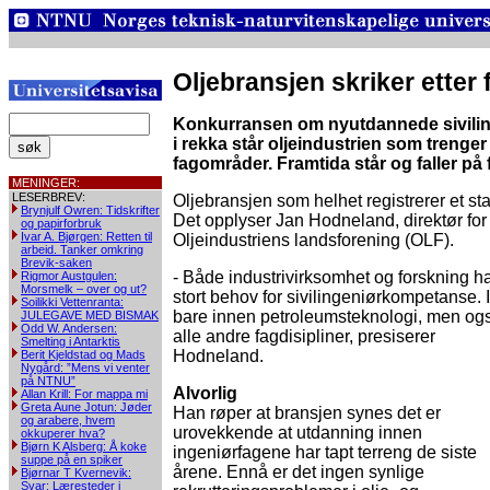
Oljebransjen skriker etter 
Konkurransen om nyutdannede sivilingen
i rekka står oljeindustrien som treng
fagområder. Framtida står og faller på
MENINGER:
LESERBREV:
Oljebransjen som helhet registrerer et sta
Brynjulf Owren: Tidskrifter
Det opplyser Jan Hodneland, direktør for
og papirforbruk
Ivar A. Bjørgen: Retten til
Oljeindustriens landsforening (OLF).
arbeid. Tanker omkring
Brevik-saken
- Både industrivirksomhet og forskning ha
Rigmor Austgulen:
Morsmelk – over og ut?
stort behov for sivilingeniørkompetanse. 
Soilikki Vettenranta:
bare innen petroleumsteknologi, men og
JULEGAVE MED BISMAK
Odd W. Andersen:
alle andre fagdisipliner, presiserer
Smelting i Antarktis
Hodneland.
Berit Kjeldstad og Mads
Nygård: ”Mens vi venter
på NTNU”
Alvorlig
Allan Krill: For mappa mi
Greta Aune Jotun: Jøder
Han røper at bransjen synes det er
og arabere, hvem
urovekkende at utdanning innen
okkuperer hva?
Bjørn K Alsberg: Å koke
ingeniørfagene har tapt terreng de siste
suppe på en spiker
årene. Ennå er det ingen synlige
Bjørnar T Kvernevik:
Svar: Læresteder i