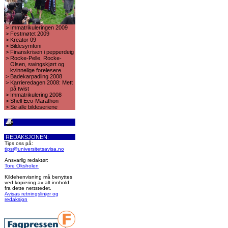
>
Immatrikuleringen 2009
>
Festmøtet 2009
>
Kreator 09
>
Bildesymfoni
>
Finanskrisen i pepperdeig
>
Rocke-Pelle, Rocke-
Olsen, swingskjørt og
kvinnelige forelesere
>
Badekarpadling 2008
>
Karrieredagen 2008: Mett
på twist
>
Immatrikulering 2008
>
Shell Eco-Marathon
>
Se alle bildeseriene
REDAKSJONEN:
Tips oss på:
tips@universitetsavisa.no
Ansvarlig redaktør:
Tore Oksholen
Kildehenvisning må benyttes
ved kopiering av alt innhold
fra dette nettstedet.
Avisas retningslinjer og
redaksjon