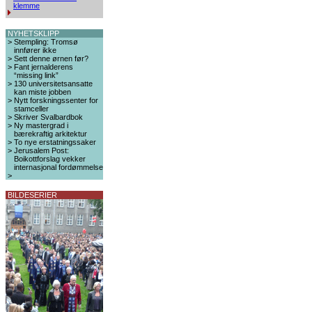
klemme
NYHETSKLIPP
>
Stempling: Tromsø
innfører ikke
>
Sett denne ørnen før?
>
Fant jernalderens
“missing link”
>
130 universitetsansatte
kan miste jobben
>
Nytt forskningssenter for
stamceller
>
Skriver Svalbardbok
>
Ny mastergrad i
bærekraftig arkitektur
>
To nye erstatningssaker
>
Jerusalem Post:
Boikottforslag vekker
internasjonal fordømmelse
>
BILDESERIER