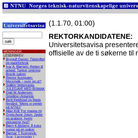
(1.1.70, 01:00)
REKTORKANDIDATENE:
Universitetsavisa presenter
offisielle av de ti søkerne ti
MENINGER:
LESERBREV:
Brynjulf Owren: Tidskrifter
og papirforbruk
Ivar A. Bjørgen: Retten til
arbeid. Tanker omkring
Brevik-saken
Rigmor Austgulen:
Morsmelk – over og ut?
Soilikki Vettenranta:
JULEGAVE MED BISMAK
Odd W. Andersen:
Smelting i Antarktis
Berit Kjeldstad og Mads
Nygård: ”Mens vi venter
på NTNU”
Allan Krill: For mappa mi
Greta Aune Jotun: Jøder
og arabere, hvem
okkuperer hva?
Bjørn K Alsberg: Å koke
suppe på en spiker
Bjørnar T Kvernevik:
Svar: Læresteder i