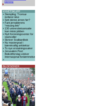
klemme
NYHETSKLIPP
>
Stempling: Tromsø
innfører ikke
>
Sett denne ørnen før?
>
Fant jernalderens
“missing link”
>
130 universitetsansatte
kan miste jobben
>
Nytt forskningssenter for
stamceller
>
Skriver Svalbardbok
>
Ny mastergrad i
bærekraftig arkitektur
>
To nye erstatningssaker
>
Jerusalem Post:
Boikottforslag vekker
internasjonal fordømmelse
>
BILDESERIER