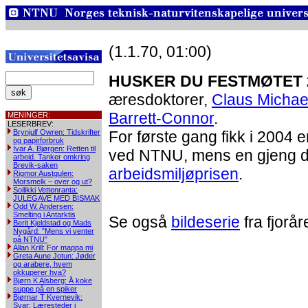
(1.1.70, 01:00)
HUSKER DU FESTMØTET 
æresdoktorer,
Claus Michael
Barrett-Connor
.
MENINGER:
LESERBREV:
Brynjulf Owren: Tidskrifter
For første gang fikk i 2004
og papirforbruk
Ivar A. Bjørgen: Retten til
ved NTNU, mens en gjeng dy
arbeid. Tanker omkring
Brevik-saken
arbeidsmiljøprisen
.
Rigmor Austgulen:
Morsmelk – over og ut?
Soilikki Vettenranta:
JULEGAVE MED BISMAK
Odd W. Andersen:
Smelting i Antarktis
Se også
bildeserie
fra fjorår
Berit Kjeldstad og Mads
Nygård: ”Mens vi venter
på NTNU”
Allan Krill: For mappa mi
Greta Aune Jotun: Jøder
og arabere, hvem
okkuperer hva?
Bjørn K Alsberg: Å koke
suppe på en spiker
Bjørnar T Kvernevik:
Svar: Læresteder i