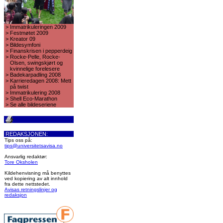
>
Immatrikuleringen 2009
>
Festmøtet 2009
>
Kreator 09
>
Bildesymfoni
>
Finanskrisen i pepperdeig
>
Rocke-Pelle, Rocke-
Olsen, swingskjørt og
kvinnelige forelesere
>
Badekarpadling 2008
>
Karrieredagen 2008: Mett
på twist
>
Immatrikulering 2008
>
Shell Eco-Marathon
>
Se alle bildeseriene
REDAKSJONEN:
Tips oss på:
tips@universitetsavisa.no
Ansvarlig redaktør:
Tore Oksholen
Kildehenvisning må benyttes
ved kopiering av alt innhold
fra dette nettstedet.
Avisas retningslinjer og
redaksjon