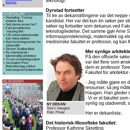
teknologi.
klemme
Dyrstad fortsetter
NYHETSKLIPP
Til tre av dekanstillingene var det nepp
>
Stempling: Tromsø
kandidat. Her var det kun én søker per st
innfører ikke
>
Sett denne ørnen før?
søker og fortsetter som dekanus ved Fak
>
Fant jernalderens
teknologiledelse. Det samme gjør Arne S
“missing link”
>
130 universitetsansatte
informasjonsteknologi, matematikk og ele
kan miste jobben
medisinske fakultet er professor, og kan f
>
Nytt forskningssenter for
stamceller
>
Skriver Svalbardbok
Mer synlige arkitekt
>
Ny mastergrad i
bærekraftig arkitektur
På den offisielle søker
>
To nye erstatningssaker
var det flere som ønske
>
Jerusalem Post:
Boikottforslag vekker
dem er professor Tore 
internasjonal fordømmelse
Fakultet for arkitektur
>
BILDESERIER
- Jeg måtte gjøre en de
ressurser, så jeg måtte
Haugen. Han gleder seg
- Vi er et fakultet som
synlig og utadvendt, 
NY DEKAN:
Tore I. Haugen
Foto: Privat
Her er dekanlista:
Det historisk-filosofiske fakultet:
Professor Kathrine Skretting