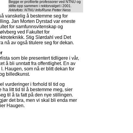
Begge er profilerte professorer ved NTNU og
stilte opp sammen i rektorvalget i 2001.
Arkivfoto: NTNU Info/Rune Petter Ness
e så vanskelig å bestemme seg for
illing. Jan Morten Dyrstad var eneste
ultet for samfunnsvitenskap og
ølvberg ved Fakultet for
ktroteknikk. Stig Slørdahl ved Det
ra nå av også titulere seg for dekan.
er
lista som ble presentert tidligere i vår,
t å bli unntatt fra offentlighet. En av
I. Haugen, som nå er blitt dekan for
 og billedkunst.
l vurderinger i forhold til tid og
 ha litt tid til å bestemme meg, sier
 til å ta fatt på den nye stillingen.
 gjør det bra, men vi skal bli enda mer
sier Haugen.