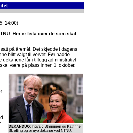
5, 14:00)
TNU. Her er lista over de som skal
satt på åremål. Det skjedde i dagens
 blitt valgt til vervet. Før hadde
 dekanene får i tillegg administrativt
skal være på plass innen 1. oktober.
or
ed
e
DEKANDUO:
Ingvald Strømmen og Kathrine
g
Skretting og er nye dekaner ved NTNU.