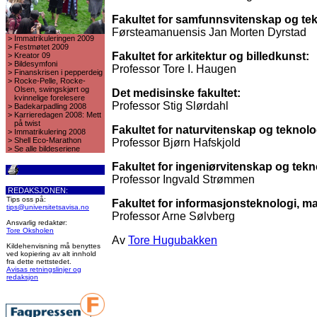
Fakultet for samfunnsvitenskap og te
Førsteamanuensis Jan Morten Dyrstad
>
Immatrikuleringen 2009
>
Festmøtet 2009
Fakultet for arkitektur og billedkunst:
>
Kreator 09
>
Bildesymfoni
Professor Tore I. Haugen
>
Finanskrisen i pepperdeig
>
Rocke-Pelle, Rocke-
Olsen, swingskjørt og
Det medisinske fakultet:
kvinnelige forelesere
Professor Stig Slørdahl
>
Badekarpadling 2008
>
Karrieredagen 2008: Mett
på twist
Fakultet for naturvitenskap og teknolo
>
Immatrikulering 2008
>
Shell Eco-Marathon
Professor Bjørn Hafskjold
>
Se alle bildeseriene
Fakultet for ingeniørvitenskap og tekn
Professor Ingvald Strømmen
REDAKSJONEN:
Tips oss på:
Fakultet for informasjonsteknologi, ma
tips@universitetsavisa.no
Professor Arne Sølvberg
Ansvarlig redaktør:
Tore Oksholen
Av
Tore Hugubakken
Kildehenvisning må benyttes
ved kopiering av alt innhold
fra dette nettstedet.
Avisas retningslinjer og
redaksjon