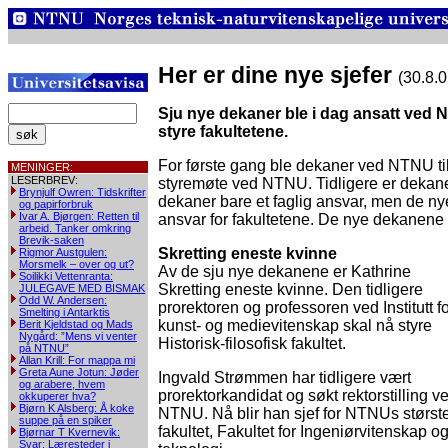
Her er dine nye sjefer
(30.8.0
Sju nye dekaner ble i dag ansatt ved N
styre fakultetene.
For første gang ble dekaner ved NTNU til
MENINGER:
LESERBREV:
styremøte ved NTNU. Tidligere er dekanene
Brynjulf Owren: Tidskrifter
dekaner bare et faglig ansvar, men de nye
og papirforbruk
Ivar A. Bjørgen: Retten til
ansvar for fakultetene. De nye dekanene 
arbeid. Tanker omkring
Brevik-saken
Skretting eneste kvinne
Rigmor Austgulen:
Morsmelk – over og ut?
Av de sju nye dekanene er Kathrine
Soilikki Vettenranta:
Skretting eneste kvinne. Den tidligere
JULEGAVE MED BISMAK
Odd W. Andersen:
prorektoren og professoren ved Institutt f
Smelting i Antarktis
kunst- og medievitenskap skal nå styre
Berit Kjeldstad og Mads
Nygård: ”Mens vi venter
Historisk-filosofisk fakultet.
på NTNU”
Allan Krill: For mappa mi
Greta Aune Jotun: Jøder
Ingvald Strømmen har tidligere vært
og arabere, hvem
prorektorkandidat og søkt rektorstilling v
okkuperer hva?
Bjørn K Alsberg: Å koke
NTNU. Nå blir han sjef for NTNUs størst
suppe på en spiker
fakultet, Fakultet for Ingeniørvitenskap o
Bjørnar T Kvernevik:
Svar: Læresteder i