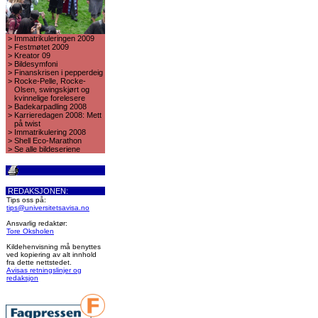
>
Immatrikuleringen 2009
>
Festmøtet 2009
>
Kreator 09
>
Bildesymfoni
>
Finanskrisen i pepperdeig
>
Rocke-Pelle, Rocke-
Olsen, swingskjørt og
kvinnelige forelesere
>
Badekarpadling 2008
>
Karrieredagen 2008: Mett
på twist
>
Immatrikulering 2008
>
Shell Eco-Marathon
>
Se alle bildeseriene
REDAKSJONEN:
Tips oss på:
tips@universitetsavisa.no
Ansvarlig redaktør:
Tore Oksholen
Kildehenvisning må benyttes
ved kopiering av alt innhold
fra dette nettstedet.
Avisas retningslinjer og
redaksjon