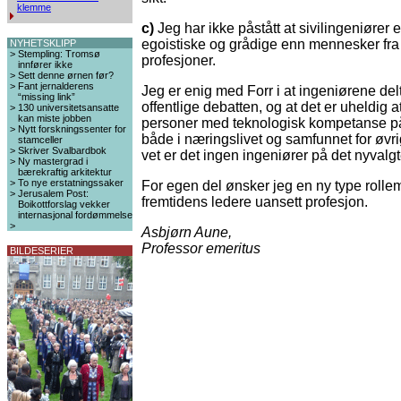
klemme
c)
Jeg har ikke påstått at sivilingeniører 
egoistiske og grådige enn mennesker fra
NYHETSKLIPP
>
Stempling: Tromsø
profesjoner.
innfører ikke
>
Sett denne ørnen før?
>
Fant jernalderens
Jeg er enig med Forr i at ingeniørene delta
“missing link”
offentlige debatten, og at det er uheldig at
>
130 universitetsansatte
kan miste jobben
personer med teknologisk kompetanse p
>
Nytt forskningssenter for
både i næringslivet og samfunnet for øvri
stamceller
>
Skriver Svalbardbok
vet er det ingen ingeniører på det nyvalgt
>
Ny mastergrad i
bærekraftig arkitektur
>
To nye erstatningssaker
For egen del ønsker jeg en ny type rollem
>
Jerusalem Post:
fremtidens ledere uansett profesjon.
Boikottforslag vekker
internasjonal fordømmelse
>
Asbjørn Aune,
Professor emeritus
BILDESERIER