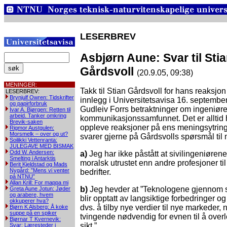
LESERBREV
Asbjørn Aune: Svar til Sti
Gårdsvoll
(20.9.05, 09:38)
MENINGER:
Takk til Stian Gårdsvoll for hans reaksjon
LESERBREV:
Brynjulf Owren: Tidskrifter
innlegg i Universitetsavisa 16. september,
og papirforbruk
Gudleiv Forrs betraktninger om ingeniøre
Ivar A. Bjørgen: Retten til
arbeid. Tanker omkring
kommunikasjonssamfunnet. Det er alltid 
Brevik-saken
oppleve reaksjoner på ens meningsytring
Rigmor Austgulen:
Morsmelk – over og ut?
svarer gjerne på Gårdsvolls spørsmål til
Soilikki Vettenranta:
JULEGAVE MED BISMAK
Odd W. Andersen:
a)
Jeg har ikke påstått at sivilingeniøren
Smelting i Antarktis
moralsk utrustet enn andre profesjoner til
Berit Kjeldstad og Mads
Nygård: ”Mens vi venter
bedrifter.
på NTNU”
Allan Krill: For mappa mi
b)
Jeg hevder at ”Teknologene gjennom s
Greta Aune Jotun: Jøder
og arabere, hvem
blir opptatt av langsiktige forbedringer o
okkuperer hva?
dvs. å tilby nye verdier til nye markeder,
Bjørn K Alsberg: Å koke
suppe på en spiker
tvingende nødvendig for evnen til å over
Bjørnar T Kvernevik:
sikt.”
Svar: Læresteder i