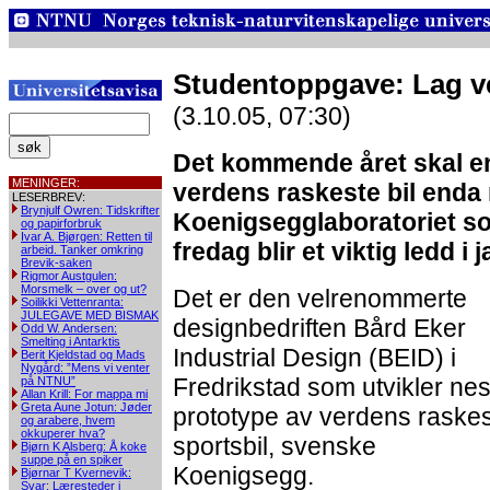
Studentoppgave: Lag ve
(3.10.05, 07:30)
Det kommende året skal en
MENINGER:
verdens raskeste bil enda 
LESERBREV:
Brynjulf Owren: Tidskrifter
Koenigsegglaboratoriet s
og papirforbruk
Ivar A. Bjørgen: Retten til
fredag blir et viktig ledd i 
arbeid. Tanker omkring
Brevik-saken
Rigmor Austgulen:
Morsmelk – over og ut?
Det er den velrenommerte
Soilikki Vettenranta:
JULEGAVE MED BISMAK
designbedriften Bård Eker
Odd W. Andersen:
Smelting i Antarktis
Industrial Design (BEID) i
Berit Kjeldstad og Mads
Nygård: ”Mens vi venter
Fredrikstad som utvikler nes
på NTNU”
Allan Krill: For mappa mi
Greta Aune Jotun: Jøder
prototype av verdens raske
og arabere, hvem
okkuperer hva?
sportsbil, svenske
Bjørn K Alsberg: Å koke
suppe på en spiker
Koenigsegg.
Bjørnar T Kvernevik:
Svar: Læresteder i