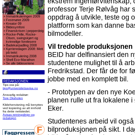
ekstrem ingeniørvitenskap, 
professor Terje Rølvåg har s
oppdrag å utvikle, teste og 
>
Immatrikuleringen 2009
>
Festmøtet 2009
plattform som kan danne basi
>
Kreator 09
>
Bildesymfoni
>
Finanskrisen i pepperdeig
bilmodeller.
>
Rocke-Pelle, Rocke-
Olsen, swingskjørt og
kvinnelige forelesere
Vil tredoble produksjonen
>
Badekarpadling 2008
>
Karrieredagen 2008: Mett
på twist
BEID har delfinansiert den n
>
Immatrikulering 2008
>
Shell Eco-Marathon
studentene mulighet til å arb
>
Se alle bildeseriene
Fredrikstad. Der får de for fø
jobbe med en komplett bil.
REDAKSJONEN:
Tips oss på:
tips@universitetsavisa.no
- Prototypen av den nye Koe
Ansvarlig redaktør:
planen rulle ut fra lokalene i Ø
Tore Oksholen
Kildehenvisning må benyttes
Eker.
ved kopiering av alt innhold
fra dette nettstedet.
Avisas retningslinjer og
redaksjon
Studentenes arbeid vil også b
bilproduksjonen på sikt. I d