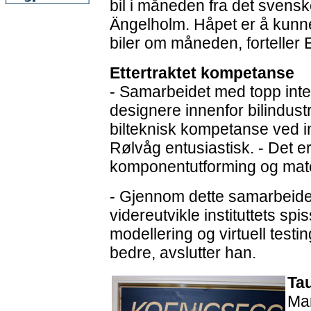
bil i måneden fra det svensk
Ängelholm. Håpet er å kunne 
biler om måneden, forteller 
Ettertraktet kompetanse
- Samarbeidet med topp int
designere innenfor bilindust
bilteknisk kompetanse ved inst
Rølvåg entusiastisk. - Det e
komponentutforming og mater
- Gjennom dette samarbeidet 
videreutvikle instituttets s
modellering og virtuell testin
bedre, avslutter han.
Tau
Ma