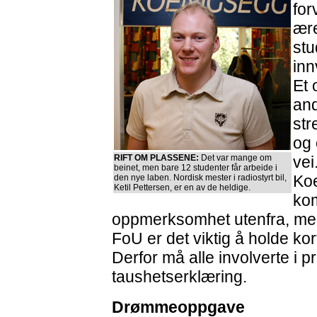
for
ære
stu
inn
Et 
and
st
og 
RIFT OM PLASSENE:
Det var mange om
vei
beinet, men bare 12 studenter får arbeide i
Ko
den nye laben. Nordisk mester i radiostyrt bil,
Ketil Pettersen, er en av de heldige.
ko
oppmerksomhet utenfra, men i
FoU er det viktig å holde kort
Derfor må alle involverte i p
taushetserklæring.
Drømmeoppgave