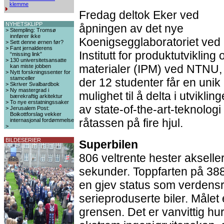
klemme
Fredag deltok Eker ved
NYHETSKLIPP
åpningen av det nye
>
Stempling: Tromsø
innfører ikke
Koenigsegglaboratoriet ved
>
Sett denne ørnen før?
>
Fant jernalderens
Institutt for produktutvikling 
“missing link”
>
130 universitetsansatte
materialer (IPM) ved NTNU,
kan miste jobben
>
Nytt forskningssenter for
stamceller
der 12 studenter får en unik
>
Skriver Svalbardbok
>
Ny mastergrad i
mulighet til å delta i utviklin
bærekraftig arkitektur
>
To nye erstatningssaker
av state-of-the-art-teknologi 
>
Jerusalem Post:
Boikottforslag vekker
råtassen på fire hjul.
internasjonal fordømmelse
>
BILDESERIER
Superbilen
806 veltrente hester akselle
sekunder. Toppfarten på 388
en gjev status som verdensr
serieproduserte biler. Målet 
grensen. Det er vanvittig hur