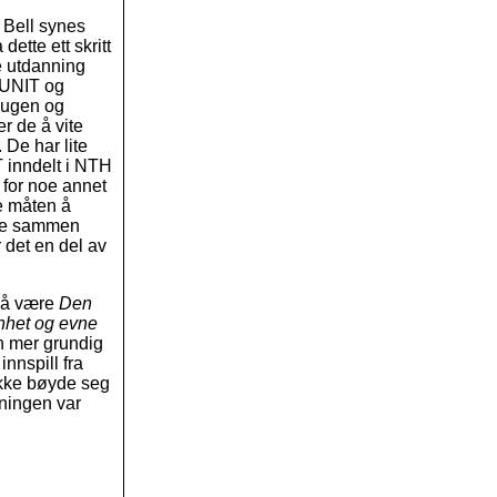
 Bell synes
 dette ett skritt
e utdanning
 UNIT og
augen og
r de å vite
De har lite
T inndelt i NTH
 for noe annet
te måten å
nge sammen
 det en del av
r å være
Den
nhet og evne
n mer grundig
nnspill fra
 ikke bøyde seg
ningen var