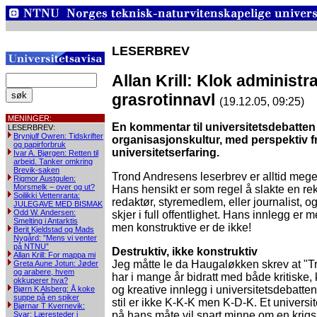
LESERBREV
Allan Krill: Klok administ
grasrotinnavl
(19.12.05, 09:25)
MENINGER:
En kommentar til universitetsdebatten
LESERBREV:
Brynjulf Owren: Tidskrifter
organisasjonskultur, med perspektiv f
og papirforbruk
universitetserfaring.
Ivar A. Bjørgen: Retten til
arbeid. Tanker omkring
Brevik-saken
Trond Andresens leserbrev er alltid meget
Rigmor Austgulen:
Morsmelk – over og ut?
Hans hensikt er som regel å slakte en rekt
Soilikki Vettenranta:
redaktør, styremedlem, eller journalist, o
JULEGAVE MED BISMAK
Odd W. Andersen:
skjer i full offentlighet. Hans innlegg er m
Smelting i Antarktis
men konstruktive er de ikke!
Berit Kjeldstad og Mads
Nygård: ”Mens vi venter
på NTNU”
Destruktiv, ikke konstruktiv
Allan Krill: For mappa mi
Jeg måtte le da Haugaløkken skrev at "
Greta Aune Jotun: Jøder
og arabere, hvem
har i mange år bidratt med både kritiske, 
okkuperer hva?
og kreative innlegg i universitetsdebatte
Bjørn K Alsberg: Å koke
suppe på en spiker
stil er ikke K-K-K men K-D-K. Et universi
Bjørnar T Kvernevik:
på hans måte vil snart minne om en krigs
Svar: Læresteder i