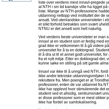
liste over verdens mest innavl-pregede un
at NTH i sin tid kanskje ville ha ligget på
liste. Mange av NTH-professorene hadde
utdanning nettopp ved instituttet der de s
ansatt. Ved utenlandske universiteter i eli
et slikt forhold betraktes som svært uhel
NTNU er det ansett som helt naturlig.
Ved verdens beste universiteter er man så
innavl at en student som er ferdig med e
grad ikke er velkommen til å gå videre 
universitet for å ta en doktorgrad. Student
til å dra ut til et annet godt universitet, for
fra et nytt miljø. Etter en doktorgrad der, 
kunne søke en stilling på sitt gamle
alma
Innavl var ikke til å unngå ved NTH, fordi
ikke andre tekniske utdanningsmiljøer i 
rekruttere fra. Men poenget er at Trondh
professorer, enten de var utdannet fra N
ikke har opplevd hvor stimulerende det e
student ved et allsidig, sentrumsnært univ
er disse professorer som er mest sikker
ikke har fordel av samlokalisering.