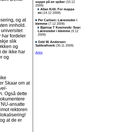
suppe på en spiker
(10.12
2009)
Allan Krill: For mappa
mi
(14.12 2009)
sering, og at
Per Carlsen: Læresteder i
klemme
(7.12 2009)
uten innhold.
Bjørnar T Kvernevik: Svar:
universitet
Læresteder i klemme
(9.12
2009)
 har fordeler
kje slik
Odd W. Andersen:
Saltkraftverk
(30.11 2009)
økken og
i de ikke har
Arkiv
er og
like
ler Skaar om at
vel-
n
. Også dette
t dokumentere
NTNU-ansatte
 imot rektoren
lokalisering!
 og at de er