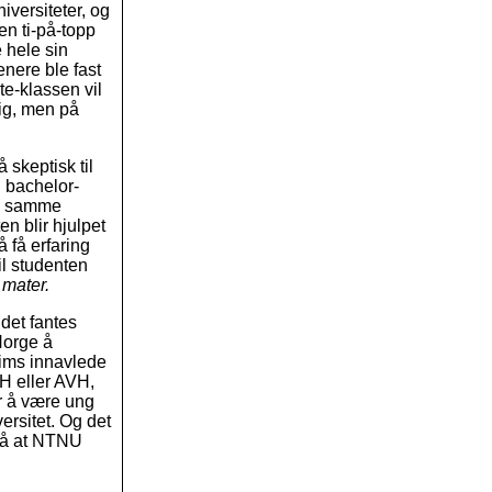
iversiteter, og
 en ti-på-topp
 hele sin
enere ble fast
te-klassen vil
dig, men på
 skeptisk til
n bachelor-
på samme
en blir hjulpet
 å få erfaring
vil studenten
 mater.
 det fantes
Norge å
eims innavlede
TH eller AVH,
r å være ung
ersitet. Og det
 på at NTNU