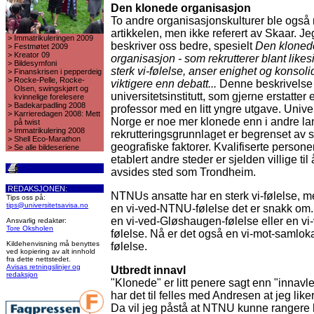
Den klonede organisasjon
To andre organisasjonskulturer ble også 
artikkelen, men ikke referert av Skaar. J
>
Immatrikuleringen 2009
beskriver oss bedre, spesielt
Den kloned
>
Festmøtet 2009
>
Kreator 09
organisasjon - som rekrutterer blant like
>
Bildesymfoni
sterk vi-følelse, anser enighet og konsol
>
Finanskrisen i pepperdeig
>
Rocke-Pelle, Rocke-
viktigere enn debatt...
Denne beskrivelse 
Olsen, swingskjørt og
universitetsinstitutt, som gjerne erstatter 
kvinnelige forelesere
>
Badekarpadling 2008
professor med en litt yngre utgave. Univers
>
Karrieredagen 2008: Mett
Norge er noe mer klonede enn i andre lan
på twist
>
Immatrikulering 2008
rekrutteringsgrunnlaget er begrenset av 
>
Shell Eco-Marathon
geografiske faktorer. Kvalifiserte persone
>
Se alle bildeseriene
etablert andre steder er sjelden villige til å 
avsides sted som Trondheim.
REDAKSJONEN:
NTNUs ansatte har en sterk vi-følelse, m
Tips oss på:
tips@universitetsavisa.no
en vi-ved-NTNU-følelse det er snakk om. 
en vi-ved-Gløshaugen-følelse eller en vi
Ansvarlig redaktør:
Tore Oksholen
følelse. Nå er det også en vi-mot-samloka
Kildehenvisning må benyttes
følelse.
ved kopiering av alt innhold
fra dette nettstedet.
Avisas retningslinjer og
Utbredt innavl
redaksjon
"Klonede" er litt penere sagt enn "innavl
har det til felles med Andresen at jeg like
Da vil jeg påstå at NTNU kunne rangere 