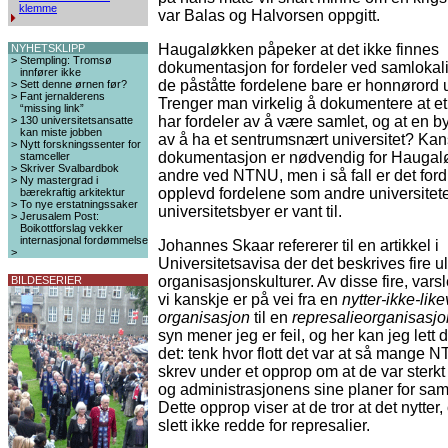
klemme
var Balas og Halvorsen oppgitt.
Haugaløkken påpeker at det ikke finnes
NYHETSKLIPP
>
Stempling: Tromsø
dokumentasjon for fordeler ved samlokali
innfører ikke
de påståtte fordelene bare er honnørord 
>
Sett denne ørnen før?
>
Fant jernalderens
Trenger man virkelig å dokumentere at et 
“missing link”
har fordeler av å være samlet, og at en by
>
130 universitetsansatte
kan miste jobben
av å ha et sentrumsnært universitet? Kans
>
Nytt forskningssenter for
dokumentasjon er nødvendig for Haugal
stamceller
>
Skriver Svalbardbok
andre ved NTNU, men i så fall er det ford
>
Ny mastergrad i
opplevd fordelene som andre universitet
bærekraftig arkitektur
>
To nye erstatningssaker
universitetsbyer er vant til.
>
Jerusalem Post:
Boikottforslag vekker
internasjonal fordømmelse
Johannes Skaar refererer til en artikkel i
>
Universitetsavisa der det beskrives fire u
organisasjonskulturer. Av disse fire, vars
BILDESERIER
vi kanskje er på vei fra en
nytter-ikke-like
organisasjon
til en
represalieorganisasjo
syn mener jeg er feil, og her kan jeg let
det: tenk hvor flott det var at så mange 
skrev under et opprop om at de var sterkt
og administrasjonens sine planer for sam
Dette opprop viser at de tror at det nytter,
slett ikke redde for represalier.