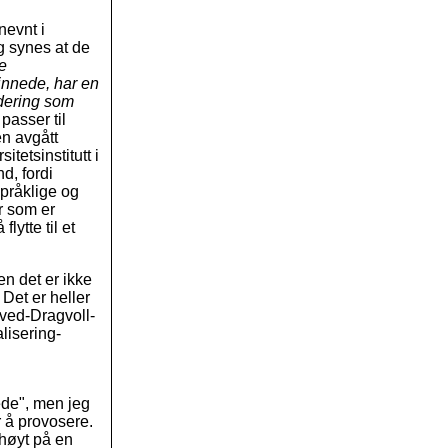
nevnt i
eg synes at de
e
sinnede, har en
idering som
passer til
en avgått
itetsinstitutt i
d, fordi
språklige og
r som er
flytte til et
en det er ikke
Det er heller
-ved-Dragvoll-
lisering-
ede", men jeg
r å provosere.
høyt på en