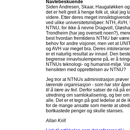
Navlebeskuende
Siden Andresen, Skaar, Haugaløkken og
det er helt greit å henge folk ut, skal jeg ta
videre. Etter deres meget innsiktsgivend
ved ulike universitetsmiljøer: NTH, AVH,
NTNU, for ikke å nevne Dragvoll, Gløsh
Trondheim (har jeg oversett noen?), mene
best hvordan fremtidens NTNU bør være. 
behov for andre visjoner, men vet at UNI
og AVH var meget bra. Deres intoleranse
er et naturlig resultat av innavl. Den bes
begrense innavlsulempene på, er å tvi
NTNUs teknologi- og humanist-miljø. Var
hensikten med opprettelsen av NTNU?
Jeg tror at NTNUs administrasjon prøve
lærende organisasjon - som har stor åpe
til å lære av feil.
Derfor satser de nå på e
utredning om samlokalisering, og ber om i
alle. Det er et tegn på god ledelse at de
for de mange ansatte som mente at utred
bortkastede penger og skulle stanses.
Allan Krill