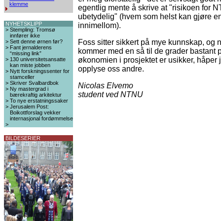
klemme
egentlig mente å skrive at "risikoen for 
ubetydelig" (hvem som helst kan gjøre en 
NYHETSKLIPP
innimellom).
>
Stempling: Tromsø
innfører ikke
Foss sitter sikkert på mye kunnskap, og 
>
Sett denne ørnen før?
>
Fant jernalderens
kommer med en så til de grader bastant 
“missing link”
økonomien i prosjektet er usikker, håper
>
130 universitetsansatte
kan miste jobben
opplyse oss andre.
>
Nytt forskningssenter for
stamceller
>
Skriver Svalbardbok
Nicolas Elvemo
>
Ny mastergrad i
student ved NTNU
bærekraftig arkitektur
>
To nye erstatningssaker
>
Jerusalem Post:
Boikottforslag vekker
internasjonal fordømmelse
>
BILDESERIER