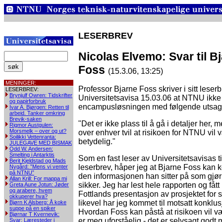
LESERBREV
Nicolas Elvemo: Svar til B
Foss
(15.3.06, 13:25)
MENINGER:
Professor Bjarne Foss skriver i sitt leserbr
LESERBREV:
Brynjulf Owren: Tidskrifter
Universitetsavisa 15.03.06 at NTNU ikke 
og papirforbruk
encampusløsningen med følgende utsag
Ivar A. Bjørgen: Retten til
arbeid. Tanker omkring
Brevik-saken
"Det er ikke plass til å gå i detaljer her, 
Rigmor Austgulen:
Morsmelk – over og ut?
over enhver tvil at risikoen for NTNU vil 
Soilikki Vettenranta:
betydelig."
JULEGAVE MED BISMAK
Odd W. Andersen:
Smelting i Antarktis
Som en fast leser av Universitetsavisas ti
Berit Kjeldstad og Mads
leserbrev, håper jeg at Bjarne Foss ka
Nygård: ”Mens vi venter
på NTNU”
den informasjonen han sitter på som gjø
Allan Krill: For mappa mi
sikker. Jeg har lest hele rapporten og få
Greta Aune Jotun: Jøder
og arabere, hvem
Fottlands presentasjon av prosjektet for s
okkuperer hva?
likevel har jeg kommet til motsatt konklu
Bjørn K Alsberg: Å koke
suppe på en spiker
Hvordan Foss kan påstå at risikoen vil v
Bjørnar T Kvernevik:
er meg uforståelig - det er selvsagt godt 
Svar: Læresteder i