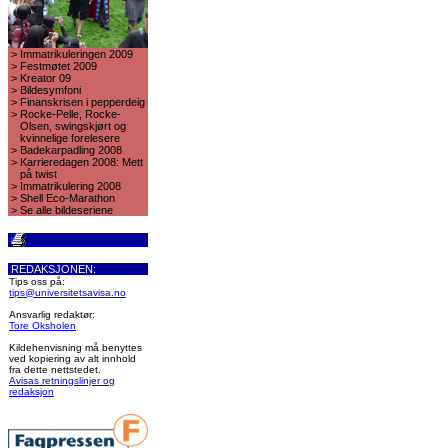
>
Immatrikuleringen 2009
>
Festmøtet 2009
>
Kreator 09
>
Bildesymfoni
>
Finanskrisen i pepperdeig
>
Rocke-Pelle, Rocke-
Olsen, swingskjørt og
kvinnelige forelesere
>
Badekarpadling 2008
>
Karrieredagen 2008: Mett
på twist
>
Immatrikulering 2008
>
Shell Eco-Marathon
>
Se alle bildeseriene
REDAKSJONEN:
Tips oss på:
tips@universitetsavisa.no
Ansvarlig redaktør:
Tore Oksholen
Kildehenvisning må benyttes
ved kopiering av alt innhold
fra dette nettstedet.
Avisas retningslinjer og
redaksjon