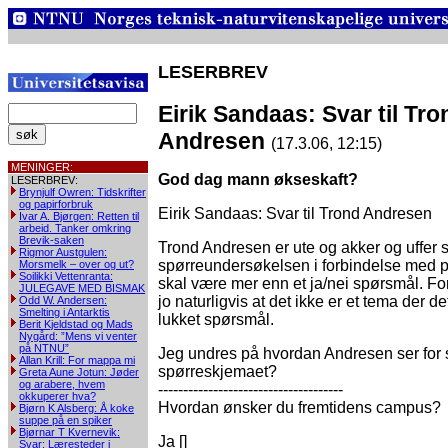
LESERBREV
Eirik Sandaas: Svar til Tro
Andresen
(17.3.06, 12:15)
MENINGER:
God dag mann økseskaft?
LESERBREV:
Brynjulf Owren: Tidskrifter
og papirforbruk
Eirik Sandaas: Svar til Trond Andresen
Ivar A. Bjørgen: Retten til
arbeid. Tanker omkring
Brevik-saken
Trond Andresen er ute og akker og uffer 
Rigmor Austgulen:
spørreundersøkelsen i forbindelse med p
Morsmelk – over og ut?
Soilikki Vettenranta:
skal være mer enn et ja/nei spørsmål. Fo
JULEGAVE MED BISMAK
jo naturligvis at det ikke er et tema der det
Odd W. Andersen:
Smelting i Antarktis
lukket spørsmål.
Berit Kjeldstad og Mads
Nygård: ”Mens vi venter
på NTNU”
Jeg undres på hvordan Andresen ser for
Allan Krill: For mappa mi
spørreskjemaet?
Greta Aune Jotun: Jøder
og arabere, hvem
-------------------------------------
okkuperer hva?
Hvordan ønsker du fremtidens campus?
Bjørn K Alsberg: Å koke
suppe på en spiker
Bjørnar T Kvernevik:
Ja []
Svar: Læresteder i