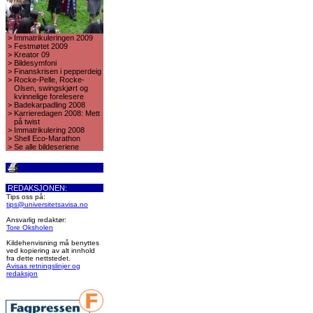
>
Immatrikuleringen 2009
>
Festmøtet 2009
>
Kreator 09
>
Bildesymfoni
>
Finanskrisen i pepperdeig
>
Rocke-Pelle, Rocke-
Olsen, swingskjørt og
kvinnelige forelesere
>
Badekarpadling 2008
>
Karrieredagen 2008: Mett
på twist
>
Immatrikulering 2008
>
Shell Eco-Marathon
>
Se alle bildeseriene
REDAKSJONEN:
Tips oss på:
tips@universitetsavisa.no
Ansvarlig redaktør:
Tore Oksholen
Kildehenvisning må benyttes
ved kopiering av alt innhold
fra dette nettstedet.
Avisas retningslinjer og
redaksjon