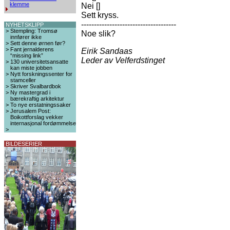
klemme
Nei []
Sett kryss.
-------------------------------------
NYHETSKLIPP
>
Stempling: Tromsø
Noe slik?
innfører ikke
>
Sett denne ørnen før?
>
Fant jernalderens
Eirik Sandaas
“missing link”
Leder av Velferdstinget
>
130 universitetsansatte
kan miste jobben
>
Nytt forskningssenter for
stamceller
>
Skriver Svalbardbok
>
Ny mastergrad i
bærekraftig arkitektur
>
To nye erstatningssaker
>
Jerusalem Post:
Boikottforslag vekker
internasjonal fordømmelse
>
BILDESERIER