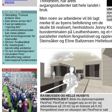
Trondheim, har årets
klemme
avgangsstudenter tatt hele landet i
UN
bruk.
NYHETSKLIPP
styr
>
Stempling: Tromsø
pri
Men noen av arbeidene vil bli lagt
innfører ikke
Hel
>
Sett denne ørnen før?
merke til av byens befolkning om de
>
Fant jernalderens
skulle bli realisert, henholdsvis Jonny K
“missing link”
>
130 universitetsansatte
bussterminalen på Leuthenhaven, og et 
kan miste jobben
paralleller mellom fengselslivet og oppleve
>
Nytt forskningssenter for
stamceller
Steinsåker og Eline Baltzersen Hellebust 
>
Skriver Svalbardbok
>
Ny mastergrad i
bærekraftig arkitektur
>
To nye erstatningssaker
>
Jerusalem Post:
Boikottforslag vekker
internasjonal fordømmelse
>
BILDESERIER
RASMUSSEN OG HELLE HUSBYS
VINNERPROSJEKT:
Bilde fra diplomprosjektet
FlexPod. FlexPod er bygget opp av en bo- og
arbeidsbase på 19 m2 og en bobase på 6 m2.
Perspektivet viser en situasjon der FlexPod er satt