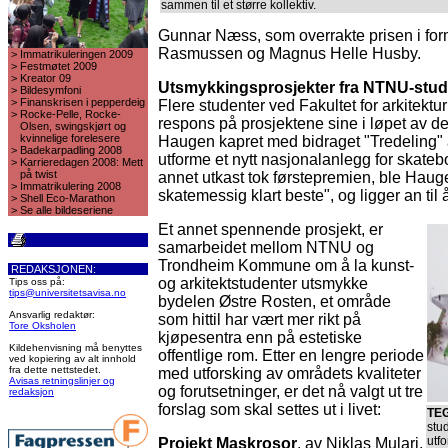
sammen til et større kollektiv.
Gunnar Næss, som overrakte prisen i form
Rasmussen og Magnus Helle Husby.
>
Immatrikuleringen 2009
>
Festmøtet 2009
>
Kreator 09
Utsmykkingsprosjekter fra NTNU-stud
>
Bildesymfoni
>
Finanskrisen i pepperdeig
Flere studenter ved Fakultet for arkitektur
>
Rocke-Pelle, Rocke-
respons på prosjektene sine i løpet av den
Olsen, swingskjørt og
kvinnelige forelesere
Haugen kapret med bidraget "Tredeling"
>
Badekarpadling 2008
utforme et nytt nasjonalanlegg for skateboa
>
Karrieredagen 2008: Mett
på twist
annet utkast tok førstepremien, ble Haug
>
Immatrikulering 2008
skatemessig klart beste", og ligger an til å
>
Shell Eco-Marathon
>
Se alle bildeseriene
Et annet spennende prosjekt, er
samarbeidet mellom NTNU og
Trondheim Kommune om å la kunst-
REDAKSJONEN:
og arkitektstudenter utsmykke
Tips oss på:
tips@universitetsavisa.no
bydelen Østre Rosten, et område
Ansvarlig redaktør:
som hittil har vært mer rikt på
Tore Oksholen
kjøpesentra enn på estetiske
Kildehenvisning må benyttes
offentlige rom. Etter en lengre periode
ved kopiering av alt innhold
fra dette nettstedet.
med utforsking av områdets kvaliteter
Avisas retningslinjer og
og forutsetninger, er det nå valgt ut tre
redaksjon
forslag som skal settes ut i livet:
TE
stu
utf
Projekt Maskrosor
, av Niklas Mulari,