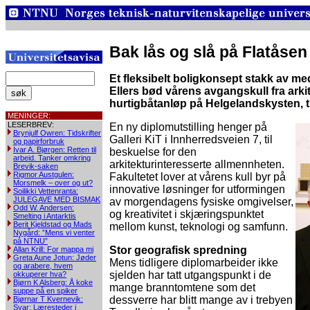
Bak lås og slå på Flatåse
Et fleksibelt boligkonsept stakk av me
Ellers bød vårens avgangskull fra arkit
hurtigbåtanløp på Helgelandskysten, ti
MENINGER:
LESERBREV:
En ny diplomutstilling henger på
Brynjulf Owren: Tidskrifter
Galleri KiT i Innherredsveien 7, til
og papirforbruk
Ivar A. Bjørgen: Retten til
beskuelse for den
arbeid. Tanker omkring
arkitekturinteresserte allmennheten.
Brevik-saken
Rigmor Austgulen:
Fakultetet lover at vårens kull byr på
Morsmelk – over og ut?
innovative løsninger for utformingen
Soilikki Vettenranta:
JULEGAVE MED BISMAK
av morgendagens fysiske omgivelser,
Odd W. Andersen:
og kreativitet i skjæringspunktet
Smelting i Antarktis
Berit Kjeldstad og Mads
mellom kunst, teknologi og samfunn.
Nygård: ”Mens vi venter
på NTNU”
Stor geografisk spredning
Allan Krill: For mappa mi
Greta Aune Jotun: Jøder
Mens tidligere diplomarbeider ikke
og arabere, hvem
sjelden har tatt utgangspunkt i de
okkuperer hva?
Bjørn K Alsberg: Å koke
mange branntomtene som det
suppe på en spiker
dessverre har blitt mange av i trebyen
Bjørnar T Kvernevik:
Svar: Læresteder i