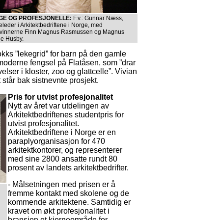
GE OG PROFESJONELLE:
F.v.: Gunnar Næss,
eleder i Arkitektbedriftene i Norge, med
svinnerne Finn Magnus Rasmussen og Magnus
le Husby.
lokks ”lekegrid” for barn på den gamle
moderne fengsel på Flatåsen, som ”drar
lser i kloster, zoo og glattcelle”. Vivian
står bak sistnevnte prosjekt.
Pris for utvist profesjonalitet
Nytt av året var utdelingen av
Arkitektbedriftenes studentpris for
utvist profesjonalitet.
Arkitektbedriftene i Norge er en
paraplyorganisasjon for 470
arkitektkontorer, og representerer
med sine 2800 ansatte rundt 80
prosent av landets arkitektbedrifter.
- Målsetningen med prisen er å
fremme kontakt med skolene og de
kommende arkitektene. Samtidig er
kravet om økt profesjonalitet i
bransjen et kjerneområde for