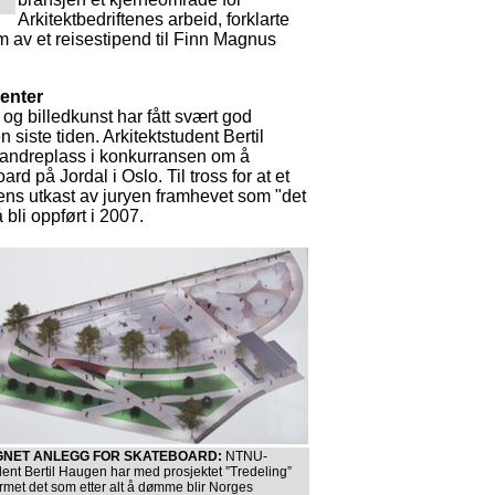
Arkitektbedriftenes arbeid, forklarte
 av et reisestipend til Finn Magnus
enter
 og billedkunst har fått svært god
 siste tiden. Arkitektstudent Bertil
 andreplass i konkurransen om å
rd på Jordal i Oslo. Til tross for at et
ens utkast av juryen framhevet som "det
 bli oppført i 2007.
GNET ANLEGG FOR SKATEBOARD:
NTNU-
dent Bertil Haugen har med prosjektet ”Tredeling”
ormet det som etter alt å dømme blir Norges