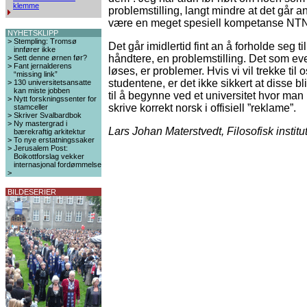
klemme
problemstilling, langt mindre at det går a
være en meget spesiell kompetanse NTNU
NYHETSKLIPP
>
Stempling: Tromsø
Det går imidlertid fint an å forholde seg til
innfører ikke
håndtere, en problemstilling. Det som ev
>
Sett denne ørnen før?
>
Fant jernalderens
løses, er problemer. Hvis vi vil trekke til 
“missing link”
studentene, er det ikke sikkert at disse blir
>
130 universitetsansatte
kan miste jobben
til å begynne ved et universitet hvor man
>
Nytt forskningssenter for
skrive korrekt norsk i offisiell ”reklame”.
stamceller
>
Skriver Svalbardbok
>
Ny mastergrad i
Lars Johan Materstvedt, Filosofisk institut
bærekraftig arkitektur
>
To nye erstatningssaker
>
Jerusalem Post:
Boikottforslag vekker
internasjonal fordømmelse
>
BILDESERIER