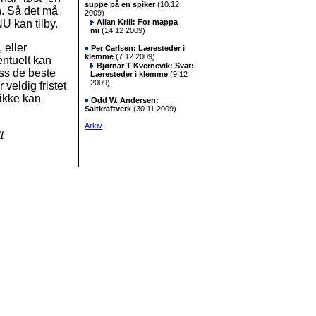
suppe på en spiker
(10.12
n. Så det må
2009)
 kan tilby.
Allan Krill: For mappa
mi
(14.12 2009)
, eller
Per Carlsen: Læresteder i
klemme
(7.12 2009)
entuelt kan
Bjørnar T Kvernevik: Svar:
oss de beste
Læresteder i klemme
(9.12
2009)
 veldig fristet
 ikke kan
Odd W. Andersen:
Saltkraftverk
(30.11 2009)
Arkiv
t