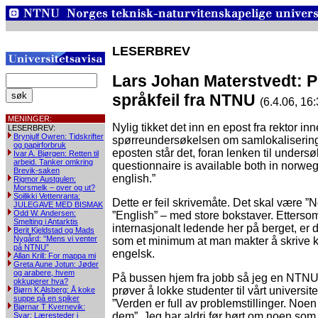
LESERBREV
Lars Johan Materstvedt: P
språkfeil fra NTNU
(6.4.06, 16:
MENINGER:
Nylig tikket det inn en epost fra rektor i
LESERBREV:
Brynjulf Owren: Tidskrifter
spørreundersøkelsen om samlokalisering
og papirforbruk
eposten står det, foran lenken til unders
Ivar A. Bjørgen: Retten til
arbeid. Tanker omkring
questionnaire is available both in norwe
Brevik-saken
english.”
Rigmor Austgulen:
Morsmelk – over og ut?
Soilikki Vettenranta:
Dette er feil skrivemåte. Det skal være 
JULEGAVE MED BISMAK
Odd W. Andersen:
”English” – med store bokstaver. Ettersom 
Smelting i Antarktis
internasjonalt ledende her på berget, er 
Berit Kjeldstad og Mads
Nygård: ”Mens vi venter
som et minimum at man makter å skrive k
på NTNU”
engelsk.
Allan Krill: For mappa mi
Greta Aune Jotun: Jøder
og arabere, hvem
På bussen hjem fra jobb så jeg en NTNU
okkuperer hva?
prøver å lokke studenter til vårt universite
Bjørn K Alsberg: Å koke
suppe på en spiker
”Verden er full av problemstillinger. Noe
Bjørnar T Kvernevik:
dem”. Jeg har aldri før hørt om noen som 
Svar: Læresteder i