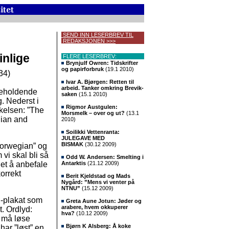
SEND INN LESERBREV TIL
REDAKSJONEN >>>
inlige
FLERE LESERBREV:
Brynjulf Owren: Tidskrifter
og papirforbruk
(19.1 2010)
34)
Ivar A. Bjørgen: Retten til
arbeid. Tanker omkring Brevik-
nneholdende
saken
(15.1 2010)
. Nederst i
Rigmor Austgulen:
økelsen: ”The
Morsmelk – over og ut?
(13.1
gian and
2010)
Soilikki Vettenranta:
JULEGAVE MED
BISMAK
(30.12 2009)
”Norwegian” og
vi skal bli så
Odd W. Andersen: Smelting i
det å anbefale
Antarktis
(21.12 2009)
orrekt
Berit Kjeldstad og Mads
Nygård: ”Mens vi venter på
NTNU”
(15.12 2009)
-plakat som
Greta Aune Jotun: Jøder og
arabere, hvem okkuperer
t. Ordlyd:
hva?
(10.12 2009)
n må løse
Bjørn K Alsberg: Å koke
har ”løst” en