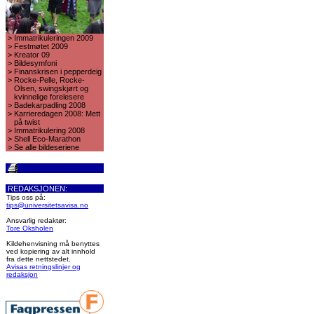
>
Immatrikuleringen 2009
>
Festmøtet 2009
>
Kreator 09
>
Bildesymfoni
>
Finanskrisen i pepperdeig
>
Rocke-Pelle, Rocke-
Olsen, swingskjørt og
kvinnelige forelesere
>
Badekarpadling 2008
>
Karrieredagen 2008: Mett
på twist
>
Immatrikulering 2008
>
Shell Eco-Marathon
>
Se alle bildeseriene
REDAKSJONEN:
Tips oss på:
tips@universitetsavisa.no
Ansvarlig redaktør:
Tore Oksholen
Kildehenvisning må benyttes
ved kopiering av alt innhold
fra dette nettstedet.
Avisas retningslinjer og
redaksjon