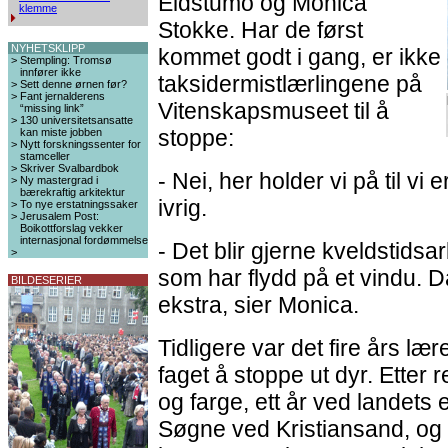
Eidstumo og Monica
klemme
Stokke. Har de først
NYHETSKLIPP
kommet godt i gang, er ikke
>
Stempling: Tromsø
innfører ikke
taksidermistlærlingene på
>
Sett denne ørnen før?
>
Fant jernalderens
Vitenskapsmuseet til å
“missing link”
>
130 universitetsansatte
stoppe:
kan miste jobben
>
Nytt forskningssenter for
stamceller
>
Skriver Svalbardbok
- Nei, her holder vi på til vi e
>
Ny mastergrad i
bærekraftig arkitektur
ivrig.
>
To nye erstatningssaker
>
Jerusalem Post:
Boikottforslag vekker
internasjonal fordømmelse
- Det blir gjerne kveldstidsar
>
som har flydd på et vindu. Da
BILDESERIER
ekstra, sier Monica.
Tidligere var det fire års læret
faget å stoppe ut dyr. Etter 
og farge, ett år ved landets e
Søgne ved Kristiansand, og ti