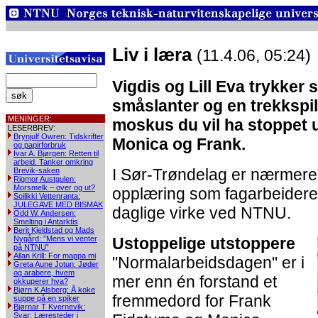
Liv i læra
(11.4.06, 05:24)
Vigdis og Lill Eva trykker 
småslanter og en trekkspill
MENINGER:
moskus du vil ha stoppet ut
LESERBREV:
Brynjulf Owren: Tidskrifter
Monica og Frank.
og papirforbruk
Ivar A. Bjørgen: Retten til
arbeid. Tanker omkring
I Sør-Trøndelag er nærmere 
Brevik-saken
Rigmor Austgulen:
Morsmelk – over og ut?
opplæring som fagarbeidere. 
Soilikki Vettenranta:
JULEGAVE MED BISMAK
daglige virke ved NTNU.
Odd W. Andersen:
Smelting i Antarktis
Berit Kjeldstad og Mads
Nygård: ”Mens vi venter
Ustoppelige utstoppere
på NTNU”
Allan Krill: For mappa mi
"Normalarbeidsdagen" er i
Greta Aune Jotun: Jøder
og arabere, hvem
mer enn én forstand et
okkuperer hva?
Bjørn K Alsberg: Å koke
fremmedord for Frank
suppe på en spiker
Bjørnar T Kvernevik:
Svar: Læresteder i