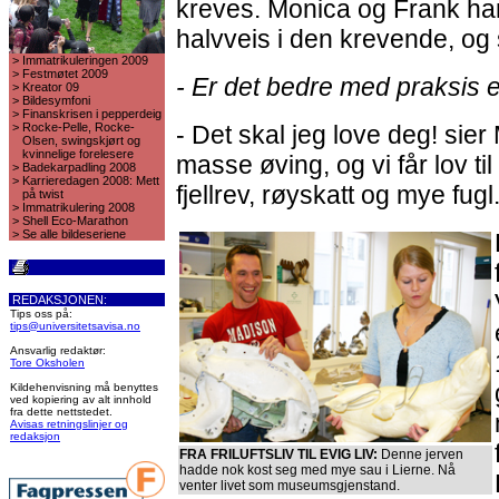
kreves. Monica og Frank ha
halvveis i den krevende, og
>
Immatrikuleringen 2009
>
Festmøtet 2009
- Er det bedre med praksis 
>
Kreator 09
>
Bildesymfoni
>
Finanskrisen i pepperdeig
>
Rocke-Pelle, Rocke-
- Det skal jeg love deg! sier
Olsen, swingskjørt og
kvinnelige forelesere
masse øving, og vi får lov til 
>
Badekarpadling 2008
>
Karrieredagen 2008: Mett
fjellrev, røyskatt og mye fugl
på twist
>
Immatrikulering 2008
>
Shell Eco-Marathon
>
Se alle bildeseriene
REDAKSJONEN:
Tips oss på:
tips@universitetsavisa.no
Ansvarlig redaktør:
Tore Oksholen
Kildehenvisning må benyttes
ved kopiering av alt innhold
fra dette nettstedet.
Avisas retningslinjer og
redaksjon
FRA FRILUFTSLIV TIL EVIG LIV:
Denne jerven
hadde nok kost seg med mye sau i Lierne. Nå
venter livet som museumsgjenstand.