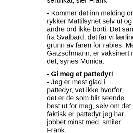
sertifikat, sier Frank
- Kommer det inn melding om
rykker Mattilsynet selv ut og
andre ord ikke borti. Det sa
fra Svalbard, det får vi lærl
grunn av faren for rabies. M
Gätzschmann, er vaksinert mo
det, synes Monica.
- Gi meg et pattedyr!
- Jeg er mest glad i
pattedyr, vet ikke hvorfor,
det er de som blir seende
best ut for meg, selv om det
faktisk er pattedyr jeg har
jobbet minst med, smiler
Frank.