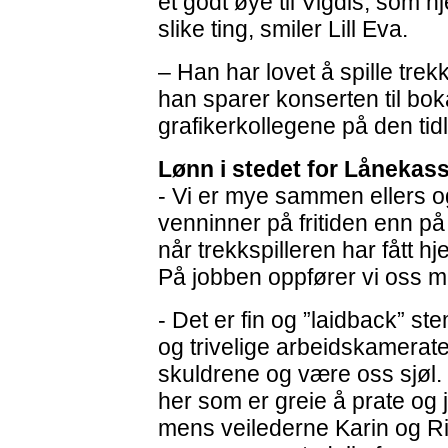
et godt øye til Vigdis, som 
slike ting, smiler Lill Eva.
– Han har lovet å spille trek
han sparer konserten til boka
grafikerkollegene på den tid
Lønn i stedet for Lånekas
- Vi er mye sammen ellers o
venninner på fritiden enn på 
når trekkspilleren har fått 
På jobben oppfører vi oss m
- Det er fin og ”laidback” ste
og trivelige arbeidskamerate
skuldrene og være oss sjøl. 
her som er greie å prate og 
mens veilederne Karin og Ri