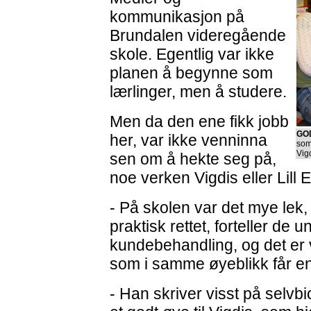
kommunikasjon på
Brundalen videregående
skole. Egentlig var ikke
planen å begynne som
lærlinger, men å studere.
Men da den ene fikk jobb
GO
her, var ikke venninna
som
Vigd
sen om å hekte seg på,
noe verken Vigdis eller Lill 
- På skolen var det mye lek,
praktisk rettet, forteller de
kundebehandling, og det er ve
som i samme øyeblikk får e
- Han skriver visst på selvbi