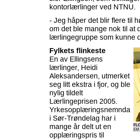
kontorlærlinger ved NTNU.
- Jeg håper det blir flere til
om det ble mange nok til at d
lærlingegruppe som kunne de
Fylkets flinkeste
En av Ellingsens
lærlinger, Heidi
Aleksandersen, utmerket
seg litt ekstra i fjor, og ble
nylig tildelt
Lærlingeprisen 2005.
Yrkesopplæringsnemnda
i Sør-Trøndelag har i
mange år delt ut en
FLO
EM 
opplæringspris til