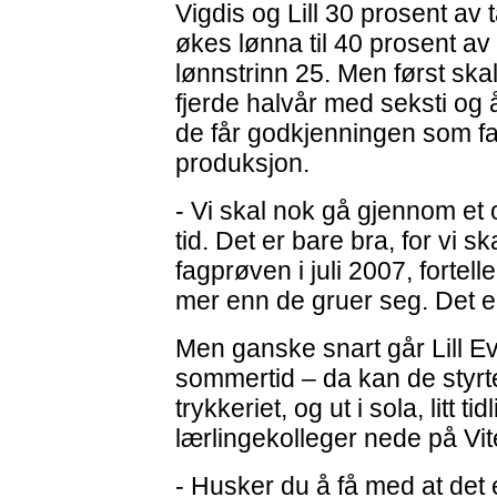
Vigdis og Lill 30 prosent av t
økes lønna til 40 prosent av
lønnstrinn 25. Men først ska
fjerde halvår med seksti og åt
de får godkjenningen som fa
produksjon.
- Vi skal nok gå gjennom et
tid. Det er bare bra, for vi s
fagprøven i juli 2007, fortel
mer enn de gruer seg. Det er 
Men ganske snart går Lill Eva
sommertid – da kan de styrte
trykkeriet, og ut i sola, litt t
lærlingekolleger nede på V
- Husker du å få med at det 