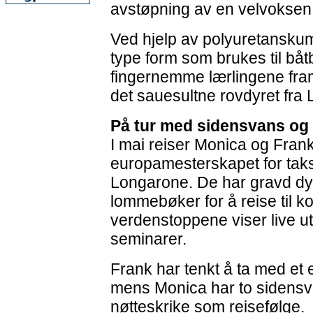
avstøpning av en velvoksen 
Ved hjelp av polyuretansku
type form som brukes til båtb
fingernemme lærlingene fram
det sauesultne rovdyret fra 
På tur med sidensvans og
I mai reiser Monica og Frank
europamesterskapet for taksi
Longarone. De har gravd dyp
lommebøker for å reise til k
verdenstoppene viser live u
seminarer.
Frank har tenkt å ta med et 
mens Monica har to sidensv
nøtteskrike som reisefølge.