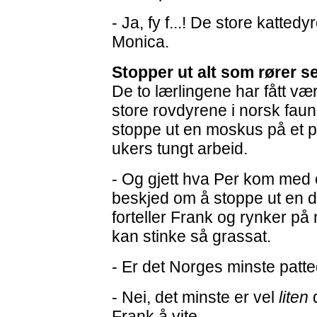
- Ja, fy f...! De store katted
Monica.
Stopper ut alt som rører se
De to lærlingene har fått væ
store rovdyrene i norsk fau
stoppe ut en moskus på et pa
ukers tungt arbeid.
- Og gjett hva Per kom med 
beskjed om å stoppe ut en 
forteller Frank og rynker på 
kan stinke så grassat.
- Er det Norges minste patt
- Nei, det minste er vel
liten
Frank å vite.