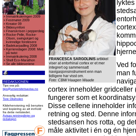
lyktes
stedsa
>
Immatrikuleringen 2009
entorh
>
Festmøtet 2009
>
Kreator 09
corte
>
Bildesymfoni
>
Finanskrisen i pepperdeig
kommu
>
Rocke-Pelle, Rocke-
Olsen, swingskjørt og
hippo
kvinnelige forelesere
>
Badekarpadling 2008
>
Karrieredagen 2008: Mett
hjern
på twist
>
Immatrikulering 2008
FRANCESCA SARGOLINIS
artikkel
>
Shell Eco-Marathon
Ved fo
viser at entorhinal cortex er et mer
>
Se alle bildeseriene
integrert og sammensatt
man fu
navigasjonsinstrument enn man
tidligere har visst om.
naviga
Foto: CBM/ Haagen Waade
REDAKSJONEN:
Tips oss på:
cortex inneholder gridceller 
tips@universitetsavisa.no
fungerer som et koordinats
Ansvarlig redaktør:
Tore Oksholen
Disse cellene inneholder in
Kildehenvisning må benyttes
ved kopiering av alt innhold
retning og sted. Denne info
fra dette nettstedet.
Avisas retningslinjer og
redaksjon
stedsansen hos rotta, og de
måle aktivitet i én og én hjer