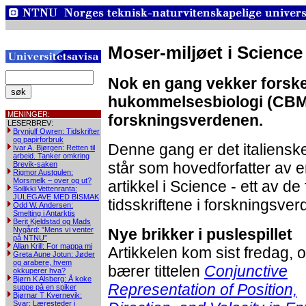
Moser-miljøet i Science
Nok en gang vekker forske
hukommelsesbiologi (CBM)
MENINGER:
forskningsverdenen.
LESERBREV:
Brynjulf Owren: Tidskrifter
og papirforbruk
Denne gang er det italiensk
Ivar A. Bjørgen: Retten til
arbeid. Tanker omkring
står som hovedforfatter av e
Brevik-saken
Rigmor Austgulen:
Morsmelk – over og ut?
artikkel i Science - ett av d
Soilikki Vettenranta:
JULEGAVE MED BISMAK
tidsskriftene i forskningsve
Odd W. Andersen:
Smelting i Antarktis
Berit Kjeldstad og Mads
Nygård: ”Mens vi venter
Nye brikker i puslespillet
på NTNU”
Allan Krill: For mappa mi
Artikkelen kom sist fredag, 
Greta Aune Jotun: Jøder
og arabere, hvem
bærer tittelen
Conjunctive
okkuperer hva?
Bjørn K Alsberg: Å koke
Representation of Position,
suppe på en spiker
Bjørnar T Kvernevik:
Svar: Læresteder i