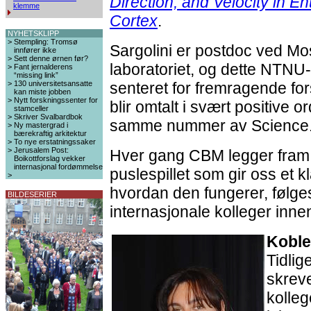
Direction, and Velocity in En
klemme
Cortex
.
NYHETSKLIPP
>
Stempling: Tromsø
Sargolini er postdoc ved Mo
innfører ikke
>
Sett denne ørnen før?
laboratoriet, og dette NTNU-
>
Fant jernalderens
“missing link”
>
130 universitetsansatte
senteret for fremragende fo
kan miste jobben
>
Nytt forskningssenter for
blir omtalt i svært positive o
stamceller
>
Skriver Svalbardbok
samme nummer av Science
>
Ny mastergrad i
bærekraftig arkitektur
>
To nye erstatningssaker
>
Jerusalem Post:
Hver gang CBM legger fram ny
Boikottforslag vekker
internasjonal fordømmelse
puslespillet som gir oss et k
>
hvordan den fungerer, følg
BILDESERIER
internasjonale kolleger inne
Koble
Tidlig
skrev
kolleg