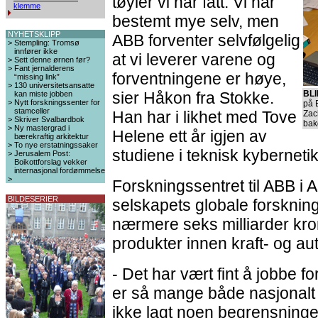
tøyler vi har fått. Vi har
klemme
bestemt mye selv, men
NYHETSKLIPP
ABB forventer selvfølgelig
>
Stempling: Tromsø
innfører ikke
at vi leverer varene og
>
Sett denne ørnen før?
>
Fant jernalderens
forventningene er høye,
“missing link”
>
130 universitetsansatte
sier Håkon fra Stokke.
BL
kan miste jobben
>
Nytt forskningssenter for
på 
stamceller
Han har i likhet med Tove
Zac
>
Skriver Svalbardbok
bak
>
Ny mastergrad i
Helene ett år igjen av
bærekraftig arkitektur
>
To nye erstatningssaker
studiene i teknisk kybernet
>
Jerusalem Post:
Boikottforslag vekker
internasjonal fordømmelse
>
Forskningssentret til ABB i 
BILDESERIER
selskapets globale forskning
nærmere seks milliarder kron
produkter innen kraft- og a
- Det har vært fint å jobbe f
er så mange både nasjonalt 
ikke lagt noen begrensninger