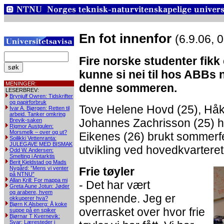
En fot innenfor
(6.9.06, 
Fire norske studenter fikk
kunne si nei til hos ABBs
MENINGER:
denne sommeren.
LESERBREV:
Brynjulf Owren: Tidskrifter
og papirforbruk
Tove Helene Hovd (25), Håk
Ivar A. Bjørgen: Retten til
arbeid. Tanker omkring
Johannes Zachrisson (25) 
Brevik-saken
Rigmor Austgulen:
Morsmelk – over og ut?
Eikenes (26) brukt sommerfer
Soilikki Vettenranta:
JULEGAVE MED BISMAK
utvikling ved hovedkvarteret 
Odd W. Andersen:
Smelting i Antarktis
Berit Kjeldstad og Mads
Nygård: ”Mens vi venter
Frie tøyler
på NTNU”
Allan Krill: For mappa mi
- Det har vært
Greta Aune Jotun: Jøder
og arabere, hvem
spennende. Jeg er
okkuperer hva?
Bjørn K Alsberg: Å koke
overrasket over hvor frie
suppe på en spiker
Bjørnar T Kvernevik:
Svar: Læresteder i