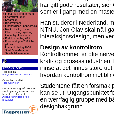
har gitt gode resultater, sie
som er i gang med en master
>
Immatrikuleringen 2009
>
Festmøtet 2009
>
Kreator 09
Han studerer i Nederland, 
>
Bildesymfoni
>
Finanskrisen i pepperdeig
NTNU. Jon Olav skal nå i g
>
Rocke-Pelle, Rocke-
Olsen, swingskjørt og
interaksjonsdesign, men ved
kvinnelige forelesere
>
Badekarpadling 2008
>
Karrieredagen 2008: Mett
på twist
Design av kontrollrom
>
Immatrikulering 2008
>
Shell Eco-Marathon
Kontrollrommet er ofte nerve
>
Se alle bildeseriene
kraft- og prosessindustrien.
innse at det finnes store uut
REDAKSJONEN:
Tips oss på:
hvordan kontrollrommet blir 
tips@universitetsavisa.no
Ansvarlig redaktør:
Tore Oksholen
Studentene fått en forsmak 
Kildehenvisning må benyttes
kan se ut. Utgangspunktet fo
ved kopiering av alt innhold
fra dette nettstedet.
Avisas retningslinjer og
en tverrfaglig gruppe med b
redaksjon
designbakgrunn.