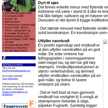
Dyrt til sjøs
Det finnes enkelte minus med flytende vin
turbinene må være i stand til å tåle et rel
>
Immatrikuleringen 2009
må tåle bølger, saltvann og en høyere vi
>
Festmøtet 2009
>
Kreator 09
Dessuten er det dyrert å bygge kraftlednin
>
Bildesymfoni
>
Finanskrisen i pepperdeig
>
Rocke-Pelle, Rocke-
- Det største minuset med flytende vindk
Olsen, swingskjørt og
solid konstruksjon. En konstruksjon som e
kvinnelige forelesere
>
Badekarpadling 2008
>
Karrieredagen 2008: Mett
Utfyller vannkraft
på twist
En positiv egenskap ved vindkraft er
>
Immatrikulering 2008
>
Shell Eco-Marathon
at den utfyller vannkraften på en god
>
Se alle bildeseriene
måte. De siste vintrene har
fyllingsgraden i vannmagasinene
vært meget lav, og det har gitt høy
REDAKSJONEN:
strømpris. Vindkraftproduksjonen er
Tips oss på:
tips@universitetsavisa.no
størst i vinterhalvåret, og dermed
utfyller vindkraften vannkraften på en
Ansvarlig redaktør:
Tore Oksholen
god måte, og bidrar til lavere
vinterpris på strøm.
Kildehenvisning må benyttes
ved kopiering av alt innhold
fra dette nettstedet.
Avisas retningslinjer og
- Det er helt klart at man gjennom
redaksjon
vindkraft har mulighet til å unngå at
strømprisene fortsetter å stige,
påpeker Fuglseth. Samtidig legger