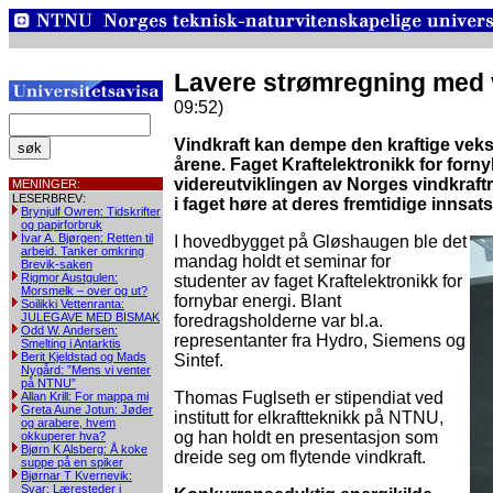
Lavere strømregning med v
09:52)
Vindkraft kan dempe den kraftige vekst
årene. Faget Kraftelektronikk for fornyb
videreutviklingen av Norges vindkraft
MENINGER:
LESERBREV:
i faget høre at deres fremtidige innsats 
Brynjulf Owren: Tidskrifter
og papirforbruk
Ivar A. Bjørgen: Retten til
I hovedbygget på Gløshaugen ble det
arbeid. Tanker omkring
mandag holdt et seminar for
Brevik-saken
Rigmor Austgulen:
studenter av faget Kraftelektronikk for
Morsmelk – over og ut?
fornybar energi. Blant
Soilikki Vettenranta:
JULEGAVE MED BISMAK
foredragsholderne var bl.a.
Odd W. Andersen:
representanter fra Hydro, Siemens og
Smelting i Antarktis
Berit Kjeldstad og Mads
Sintef.
Nygård: ”Mens vi venter
på NTNU”
Thomas Fuglseth er stipendiat ved
Allan Krill: For mappa mi
Greta Aune Jotun: Jøder
institutt for elkraftteknikk på NTNU,
og arabere, hvem
og han holdt en presentasjon som
okkuperer hva?
Bjørn K Alsberg: Å koke
dreide seg om flytende vindkraft.
suppe på en spiker
Bjørnar T Kvernevik:
Svar: Læresteder i