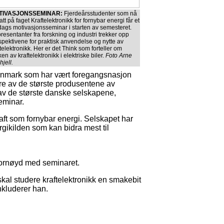
TIVASJONSSEMINAR:
Fjerdeårsstudenter som nå
fatt på faget Kraftelektronikk for fornybar energi får et
dags motivasjonsseminar i starten av semesteret.
resentanter fra forskning og industri trekker opp
spektivene for praktisk anvendelse og nytte av
telektronikk. Her er det Think som forteller om
en av kraftelektronikk i elektriske biler.
Foto Arne
jell.
Danmark som har vært foregangsnasjon
lere av de største produsentene av
 av de største danske selskapene,
eminar.
aft som fornybar energi. Selskapet har
rgikilden som kan bidra mest til
ornøyd med seminaret.
skal studere kraftelektronikk en smakebit
nkluderer han.