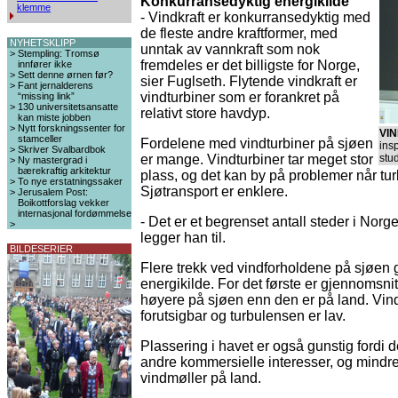
Konkurransedyktig energikilde
klemme
- Vindkraft er konkurransedyktig med
de fleste andre kraftformer, med
NYHETSKLIPP
unntak av vannkraft som nok
>
Stempling: Tromsø
fremdeles er det billigste for Norge,
innfører ikke
>
Sett denne ørnen før?
sier Fuglseth. Flytende vindkraft er
>
Fant jernalderens
vindturbiner som er forankret på
“missing link”
>
130 universitetsansatte
relativt store havdyp.
kan miste jobben
>
Nytt forskningssenter for
VIN
stamceller
Fordelene med vindturbiner på sjøen
ins
>
Skriver Svalbardbok
er mange. Vindturbiner tar meget stor
stu
>
Ny mastergrad i
bærekraftig arkitektur
plass, og det kan by på problemer når tur
>
To nye erstatningssaker
Sjøtransport er enklere.
>
Jerusalem Post:
Boikottforslag vekker
internasjonal fordømmelse
- Det er et begrenset antall steder i Norge
>
legger han til.
BILDESERIER
Flere trekk ved vindforholdene på sjøen gj
energikilde. For det første er gjennomsni
høyere på sjøen enn den er på land. Vin
forutsigbar og turbulensen er lav.
Plassering i havet er også gunstig fordi 
andre kommersielle interesser, og mindr
vindmøller på land.