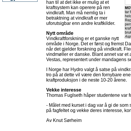
han til at det ikke er mulig at et
kraftsystem kan operere på ren
MO
tar 
vindkraft. Man må nemlig ta i
hel
betraktning at vindkraft er mer
Rep
uforutsigbar enn andre kraftkilder.
per
kraf
bruk
Nytt område
Asph
Vindkraftforskning er et ganske nytt
område i Norge. Det er først og fremst 
når det gjelder forskning på vindkraft. F
vindmøller er danske. Blant annet var et
Vestas, representert under mandagens s
I Norge har Hydro valgt å satse på vindkr
tro på at dette vil være den fornybare ene
kraftproduksjon i de neste 10-20 årene.
Vekke interesse
Thomas Fuglseth håper studentene var f
- Målet med kurset i dag var å gi de som 
på fagfeltet og vekke deres interesse, ko
Av Knut Sørheim