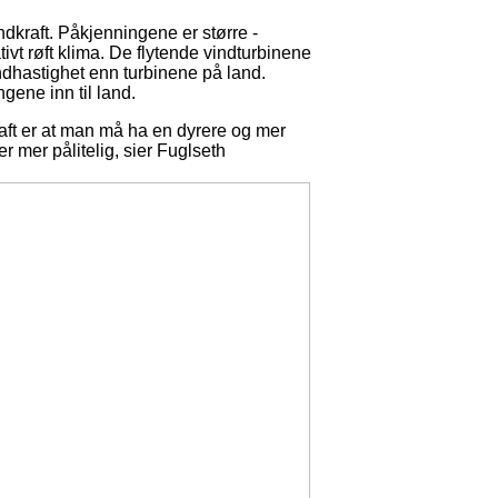
dkraft. Påkjenningene er større -
ativt røft klima. De flytende vindturbinene
ndhastighet enn turbinene på land.
gene inn til land.
raft er at man må ha en dyrere og mer
r mer pålitelig, sier Fuglseth