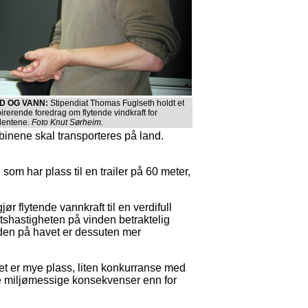
D OG VANN:
Stipendiat Thomas Fuglseth holdt et
pirerende foredrag om flytende vindkraft for
dentene.
Foto Knut Sørheim.
binene skal transporteres på land.
 som har plass til en trailer på 60 meter,
ør flytende vannkraft til en verdifull
ttshastigheten på vinden betraktelig
den på havet er dessuten mer
det er mye plass, liten konkurranse med
e miljømessige konsekvenser enn for