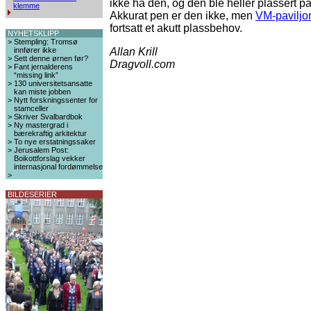
ikke ha den, og den ble heller plassert 
klemme
Akkurat pen er den ikke, men
VM-pavilj
fortsatt et akutt plassbehov.
NYHETSKLIPP
>
Stempling: Tromsø
innfører ikke
Allan Krill
>
Sett denne ørnen før?
Dragvoll.com
>
Fant jernalderens
“missing link”
>
130 universitetsansatte
kan miste jobben
>
Nytt forskningssenter for
stamceller
>
Skriver Svalbardbok
>
Ny mastergrad i
bærekraftig arkitektur
>
To nye erstatningssaker
>
Jerusalem Post:
Boikottforslag vekker
internasjonal fordømmelse
>
BILDESERIER