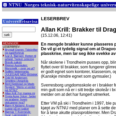
LESERBREV
Allan Krill: Brakker til Dra
(15.12.06, 12:41)
MENINGER:
En mengde brakker kunne plasseres p
LESERBREV:
De vil gi et tydelig signal om at Dragvo
Brynjulf Owren: Tidskrifter
og papirforbruk
plasskrise, men lar seg ikke svekke av
Ivar A. Bjørgen: Retten til
arbeid. Tanker omkring
Når skolene i Trondheim pusses opp, blir
Brevik-saken
Rigmor Austgulen:
flyttet over til brakker, som fungerer glim
Morsmelk – over og ut?
er godt egnet som kontorer, klasserom, 
Soilikki Vettenranta:
JULEGAVE MED BISMAK
(Kanskje mindre egnet som gymsaler.)
Odd W. Andersen:
Smelting i Antarktis
Berit Kjeldstad og Mads
Sverresborg ungdomsskole er i brakker fo
Nygård: ”Mens vi venter
min gutt som nå er i sitt tredje skoleår i b
på NTNU”
Allan Krill: For mappa mi
melder om at det har fungert utmerket.
Greta Aune Jotun: Jøder
og arabere, hvem
okkuperer hva?
Etter VM på ski i Trondheim i 1997, ble p
Bjørn K Alsberg: Å koke
kjøpt av NTNU med planer om å sette de
suppe på en spiker
Bjørnar T Kvernevik:
for å løse akutte plassproblemer. Men Dra
Svar: Læresteder i