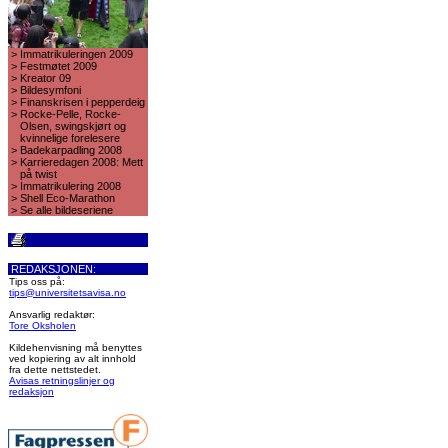
>
Immatrikuleringen 2009
>
Festmøtet 2009
>
Kreator 09
>
Bildesymfoni
>
Finanskrisen i pepperdeig
>
Rocke-Pelle, Rocke-
Olsen, swingskjørt og
kvinnelige forelesere
>
Badekarpadling 2008
>
Karrieredagen 2008: Mett
på twist
>
Immatrikulering 2008
>
Shell Eco-Marathon
>
Se alle bildeseriene
REDAKSJONEN:
Tips oss på:
tips@universitetsavisa.no
Ansvarlig redaktør:
Tore Oksholen
Kildehenvisning må benyttes
ved kopiering av alt innhold
fra dette nettstedet.
Avisas retningslinjer og
redaksjon