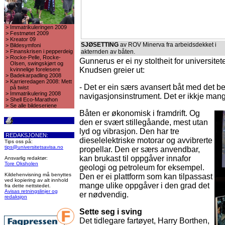
>
Immatrikuleringen 2009
>
Festmøtet 2009
>
Kreator 09
SJØSETTING
av ROV Minerva fra arbeidsdekket i
>
Bildesymfoni
>
Finanskrisen i pepperdeig
akternden av båten.
>
Rocke-Pelle, Rocke-
Gunnerus er ei ny stoltheit for universitet
Olsen, swingskjørt og
Knudsen greier ut:
kvinnelige forelesere
>
Badekarpadling 2008
>
Karrieredagen 2008: Mett
- Det er ein særs avansert båt med det be
på twist
>
Immatrikulering 2008
navigasjonsinstrument. Det er ikkje man
>
Shell Eco-Marathon
>
Se alle bildeseriene
Båten er økonomisk i framdrift. Og
den er svært stillegåande, mest utan
lyd og vibrasjon. Den har tre
REDAKSJONEN:
dieselelektriske motorar og avvibrerte
Tips oss på:
tips@universitetsavisa.no
propellar. Den er særs anvendbar,
kan brukast til oppgåver innafor
Ansvarlig redaktør:
Tore Oksholen
geologi og petroleum for eksempel.
Kildehenvisning må benyttes
Den er ei plattform som kan tilpassast
ved kopiering av alt innhold
mange ulike oppgåver i den grad det
fra dette nettstedet.
Avisas retningslinjer og
er nødvendig.
redaksjon
Sette seg i sving
Det tidlegare fartøyet, Harry Borthen,