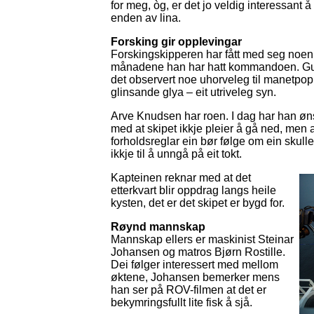
for meg, òg, er det jo veldig interessant
enden av lina.
Forsking gir opplevingar
Forskingskipperen har fått med seg noen i
månadene han har hatt kommandoen. Gunne
det observert noe uhorveleg til manetpop
glinsande glya – eit utriveleg syn.
Arve Knudsen har roen. I dag har han ø
med at skipet ikkje pleier å gå ned, men 
forholdsreglar ein bør følge om ein skulle
ikkje til å unngå på eit tokt.
Kapteinen reknar med at det
etterkvart blir oppdrag langs heile
kysten, det er det skipet er bygd for.
Røynd mannskap
Mannskap ellers er maskinist Steinar
Johansen og matros Bjørn Rostille.
Dei følger interessert med mellom
øktene, Johansen bemerker mens
han ser på ROV-filmen at det er
bekymringsfullt lite fisk å sjå.