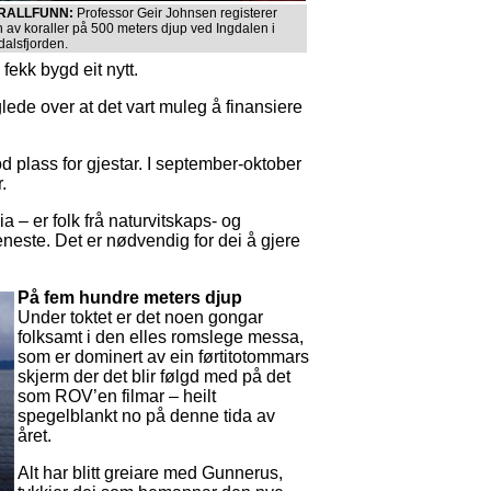
RALLFUNN:
Professor Geir Johnsen registerer
n av koraller på 500 meters djup ved Ingdalen i
dalsfjorden.
fekk bygd eit nytt.
lede over at det vart muleg å finansiere
plass for gjestar. I september-oktober
.
dia – er folk frå naturvitskaps- og
eneste. Det er nødvendig for dei å gjere
På fem hundre meters djup
Under toktet er det noen gongar
folksamt i den elles romslege messa,
som er dominert av ein førtitotommars
skjerm der det blir følgd med på det
som ROV’en filmar – heilt
spegelblankt no på denne tida av
året.
Alt har blitt greiare med Gunnerus,