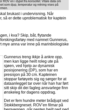
rer ROV`en i dypet fra konsollet. Vitale data om
ket som djup, temperatur og retning vises på
ermen.
 skal brukast i undervisning. Når
r, så er dette uproblematisk for kaptein
en, i kva? Skip, båt, flytande
ye forskingsfartøy med namnet Gunnerus,
vært mye anna var inne på marinbiologiske
Gunnerus treng ikkje å ankre opp,
men kan ligge heilt roleg ute på
sjøen, ved hjelp av dynamisk
posisjonering (DP), som har en
presisjon på 30 cm. Kapteinen
stoppar fartøyets sig og sørger for at
dataanlegget tar over når han har ført
sitt skip dit dei fagleg ansvarlege finn
ønskeleg for dagens oppdrag.
Det er fem hundre meter brådjupt ved
Stokkbergneset. ROV’en filmar på
bergveggen, går nesten heilt ned ned