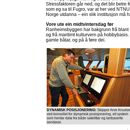
Stressfaktoren går ned, og det blir betre f
som eg sa til Fugro, var at her ved NTNU
Norge utdanna – ein slik institusjon må ha
Vore ute ein midtvintersdag før
Ranheimsbyggen har bakgrunn frå blant ann
og frå maritimt kulturvern på hobbybasis.
gamle båtar, og på å føre dei.
DYNAMISK POSISJONERING:
Skipper Arve Knuds
ved konsollet for dynamisk posisjonering, eit system
som hentar data fra både satelittar og lanbaserte
sendarar.