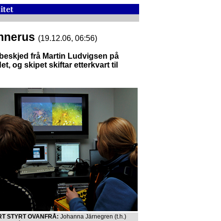
unnerus
(19.12.06, 06:56)
beskjed frå Martin Ludvigsen på
, og skipet skiftar etterkvart til
RT STYRT OVANFRÅ:
Johanna Järnegren (t.h.)