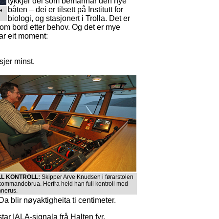
tykkjer dei som bemannar den nye
båten – dei er tilsett på Institutt for
e
biologi, og stasjonert i Trolla. Det er
 om bord etter behov. Og det er mye
ar eit moment:
sjer minst.
LL KONTROLL:
Skipper Arve Knudsen i førarstolen
kommandobrua. Herfra held han full kontroll med
nerus.
a blir nøyaktigheita ti centimeter.
tar IALA-signala frå Halten fyr.