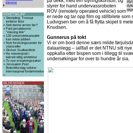
på dekk, med ein styringskonsoll, og
sty
klemme
styrer for hand undervassroboten
dyk
skj
ROV (remotely operated vehicle) som
NYHETSKLIPP
er nede og tar opp film og stillbilete som
>
Stempling: Tromsø
Ludvigsen ber om å få flytta skipet ti mete
innfører ikke
>
Sett denne ørnen før?
Knudsen.
>
Fant jernalderens
“missing link”
>
130 universitetsansatte
Gunnerus på tokt
kan miste jobben
Vi er om bord denne særs milde førjulsdag
>
Nytt forskningssenter for
stamceller
dataanlegg – iallfall er det NTNU sitt n
>
Skriver Svalbardbok
oppkalla etter bispen som i tillegg til s
>
Ny mastergrad i
bærekraftig arkitektur
undersøkingar for over to hundre år sia.
>
To nye erstatningssaker
>
Jerusalem Post:
Boikottforslag vekker
internasjonal fordømmelse
>
BILDESERIER