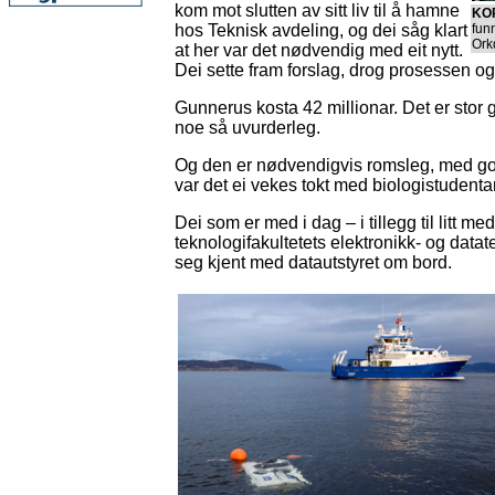
kom mot slutten av sitt liv til å hamne
KO
hos Teknisk avdeling, og dei såg klart
fun
Ork
at her var det nødvendig med eit nytt.
Dei sette fram forslag, drog prosessen og 
Gunnerus kosta 42 millionar. Det er stor g
noe så uvurderleg.
Og den er nødvendigvis romsleg, med god 
var det ei vekes tokt med biologistudentar
Dei som er med i dag – i tillegg til litt me
teknologifakultetets elektronikk- og datat
seg kjent med datautstyret om bord.