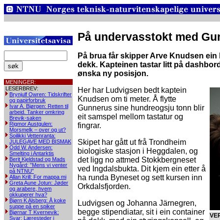
På undervasstokt med G
På brua får skipper Arve Knudsen ein 
dekk. Kapteinen tastar litt på dashbordet
ønska ny posisjon.
MENINGER:
LESERBREV:
Her har Ludvigsen bedt kaptein
Brynjulf Owren: Tidskrifter
Knudsen om ti meter. Å flytte
og papirforbruk
Ivar A. Bjørgen: Retten til
Gunnerus sine hundreogsju tonn blir
arbeid. Tanker omkring
eit samspel mellom tastatur og
Brevik-saken
Rigmor Austgulen:
fingrar.
Morsmelk – over og ut?
Soilikki Vettenranta:
Skipet har gått ut frå Trondheim
JULEGAVE MED BISMAK
Odd W. Andersen:
biologiske stasjon i Heggdalen, og
Smelting i Antarktis
det ligg no attmed Stokkbergneset
Berit Kjeldstad og Mads
Nygård: ”Mens vi venter
ved Ingdalsbukta. Dit kjem ein etter å
på NTNU”
ha runda Byneset og sett kursen inn
Allan Krill: For mappa mi
Greta Aune Jotun: Jøder
Orkdalsfjorden.
og arabere, hvem
okkuperer hva?
Bjørn K Alsberg: Å koke
Ludvigsen og Johanna Järnegren,
suppe på en spiker
begge stipendiatar, sit i ein container
Bjørnar T Kvernevik:
VE
Svar: Læresteder i