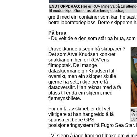
ENDT OPPDRAG:
Her er ROV Minerva på tur attend
til moderskipet Gunnerus etter ferdig oppdrag.
greitt med ein container som kan heisast
betre laboratorieplass. Berre skipperen h
På brua
- Du veit de e den som står på brua, som 
Urovekkande utsegn frå skipparen?
Det som Arve Knudsen konkret
snakkar om her, er ROV’ens
filmopptak. Dei mange
dataskjermane gir Knudsen full
oversikt, men ein skipper skulle
gjerne ha sett, ikkje berre få
dataoversikt. Han reknar med å få
plass til enda ein skjerm, med
fjernsynsbilete.
For drifta av skipet, er det vel
FU
viktigare at han har greidd å få
på 
sponsa eit betre GPS
Gun
posisjoneringsystem frå Fugro Sea Star. D
- Vi slepp å jage fram og tilbake om vi mis