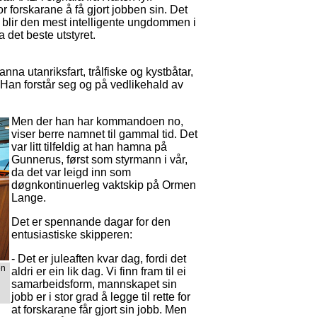
or forskarane å få gjort jobben sin. Det
 blir den mest intelligente ungdommen i
 det beste utstyret.
a utanriksfart, trålfiske og kystbåtar,
 Han forstår seg og på vedlikehald av
Men der han har kommandoen no,
viser berre namnet til gammal tid. Det
var litt tilfeldig at han hamna på
Gunnerus, først som styrmann i vår,
da det var leigd inn som
døgnkontinuerleg vaktskip på Ormen
Lange.
Det er spennande dagar for den
entusiastiske skipperen:
- Det er juleaften kvar dag, fordi det
en
aldri er ein lik dag. Vi finn fram til ei
samarbeidsform, mannskapet sin
jobb er i stor grad å legge til rette for
at forskarane får gjort sin jobb. Men