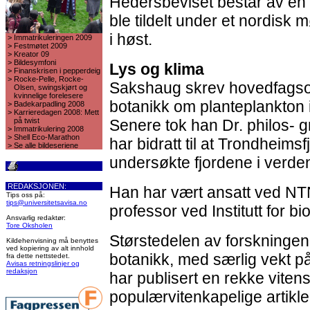
Hedersbeviset består av en 
ble tildelt under et nordisk m
i høst.
>
Immatrikuleringen 2009
>
Festmøtet 2009
>
Kreator 09
>
Bildesymfoni
Lys og klima
>
Finanskrisen i pepperdeig
>
Rocke-Pelle, Rocke-
Sakshaug skrev hovedfagso
Olsen, swingskjørt og
kvinnelige forelesere
botanikk om planteplankton 
>
Badekarpadling 2008
>
Karrieredagen 2008: Mett
på twist
Senere tok han Dr. philos-
>
Immatrikulering 2008
>
Shell Eco-Marathon
har bidratt til at Trondheims
>
Se alle bildeseriene
undersøkte fjordene i verde
REDAKSJONEN:
Han har vært ansatt ved NT
Tips oss på:
tips@universitetsavisa.no
professor ved Institutt for bio
Ansvarlig redaktør:
Tore Oksholen
Størstedelen av forskningen
Kildehenvisning må benyttes
ved kopiering av alt innhold
botanikk, med særlig vekt p
fra dette nettstedet.
Avisas retningslinjer og
redaksjon
har publisert en rekke vitens
populærvitenkapelige artikle