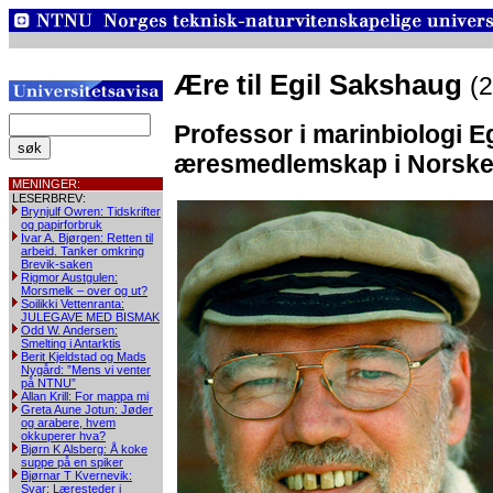
Ære til Egil Sakshaug
(2
Professor i marinbiologi Eg
æresmedlemskap i Norske 
MENINGER:
LESERBREV:
Brynjulf Owren: Tidskrifter
og papirforbruk
Ivar A. Bjørgen: Retten til
arbeid. Tanker omkring
Brevik-saken
Rigmor Austgulen:
Morsmelk – over og ut?
Soilikki Vettenranta:
JULEGAVE MED BISMAK
Odd W. Andersen:
Smelting i Antarktis
Berit Kjeldstad og Mads
Nygård: ”Mens vi venter
på NTNU”
Allan Krill: For mappa mi
Greta Aune Jotun: Jøder
og arabere, hvem
okkuperer hva?
Bjørn K Alsberg: Å koke
suppe på en spiker
Bjørnar T Kvernevik:
Svar: Læresteder i