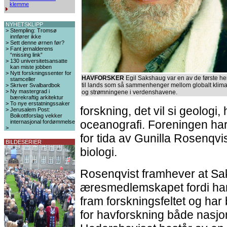
klemme
NYHETSKLIPP
>
Stempling: Tromsø
innfører ikke
>
Sett denne ørnen før?
>
Fant jernalderens
“missing link”
>
130 universitetsansatte
kan miste jobben
>
Nytt forskningssenter for
HAVFORSKER
Egil Sakshaug var en av de første he
stamceller
til lands som så sammenhenger mellom globalt klim
>
Skriver Svalbardbok
>
Ny mastergrad i
og strømningene i verdenshavene.
bærekraftig arkitektur
>
To nye erstatningssaker
forskning, det vil si geologi,
>
Jerusalem Post:
Boikottforslag vekker
oceanografi. Foreningen h
internasjonal fordømmelse
>
for tida av Gunilla Rosenqvist
BILDESERIER
biologi.
Rosenqvist framhever at Sa
æresmedlemskapet fordi han
fram forskningsfeltet og har 
for havforskning både nasjon