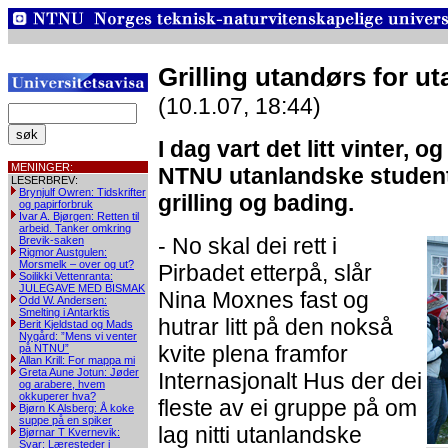
Grilling utandørs for u
(10.1.07, 18:44)
I dag vart det litt vinter, 
MENINGER:
NTNU utanlandske studen
LESERBREV:
Brynjulf Owren: Tidskrifter
grilling og bading.
og papirforbruk
Ivar A. Bjørgen: Retten til
arbeid. Tanker omkring
- No skal dei rett i
Brevik-saken
Rigmor Austgulen:
Morsmelk – over og ut?
Pirbadet etterpå, slår
Soilikki Vettenranta:
JULEGAVE MED BISMAK
Nina Moxnes fast og
Odd W. Andersen:
Smelting i Antarktis
hutrar litt på den nokså
Berit Kjeldstad og Mads
Nygård: ”Mens vi venter
kvite plena framfor
på NTNU”
Allan Krill: For mappa mi
Greta Aune Jotun: Jøder
Internasjonalt Hus der dei
og arabere, hvem
okkuperer hva?
fleste av ei gruppe på om
Bjørn K Alsberg: Å koke
suppe på en spiker
lag nitti utanlandske
Bjørnar T Kvernevik:
Svar: Læresteder i