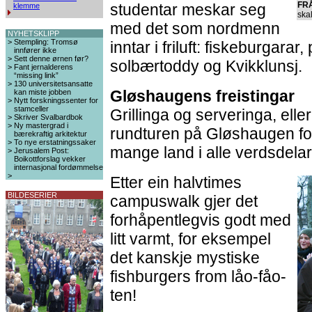
FR
studentar meskar seg
klemme
ska
med det som nordmenn
NYHETSKLIPP
>
Stempling: Tromsø
inntar i friluft: fiskeburgarar
innfører ikke
>
Sett denne ørnen før?
solbærtoddy og Kvikklunsj.
>
Fant jernalderens
“missing link”
>
130 universitetsansatte
Gløshaugens freistingar
kan miste jobben
>
Nytt forskningssenter for
stamceller
Grillinga og serveringa, eller
>
Skriver Svalbardbok
>
Ny mastergrad i
rundturen på Gløshaugen fo
bærekraftig arkitektur
>
To nye erstatningssaker
mange land i alle verdsdelar
>
Jerusalem Post:
Boikottforslag vekker
internasjonal fordømmelse
>
Etter ein halvtimes
BILDESERIER
campuswalk gjer det
forhåpentlegvis godt med
litt varmt, for eksempel
det kanskje mystiske
fishburgers from låo-fåo-
ten!