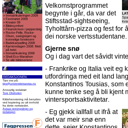
Velkomstprogrammet
begynte i går, da var det
LA
>
Immatrikuleringen 2009
Spa
>
Festmøtet 2009
Stiftsstad-sightseeing,
kva
>
Kreator 09
>
Bildesymfoni
Tyholttårn-pizza og fest for
>
Finanskrisen i pepperdeig
>
Rocke-Pelle, Rocke-
dei norske vertsstudentane.
Olsen, swingskjørt og
kvinnelige forelesere
>
Badekarpadling 2008
>
Karrieredagen 2008: Mett
Gjerne snø
på twist
>
Immatrikulering 2008
Og i dag vart det såvidt vinte
>
Shell Eco-Marathon
>
Se alle bildeseriene
- Frankrike og Italia veit eg 
utfordringa med eit land langt
REDAKSJONEN:
Tips oss på:
Konstantinos Tousias, som e
tips@universitetsavisa.no
kunne tenke seg å bli kjent
Ansvarlig redaktør:
Tore Oksholen
vintersportsaktivitetar.
Kildehenvisning må benyttes
ved kopiering av alt innhold
fra dette nettstedet.
Avisas retningslinjer og
- Eg gjekk iallfall ut ifrå at
redaksjon
det var meir snø enn
dette, seier Konstantinos.