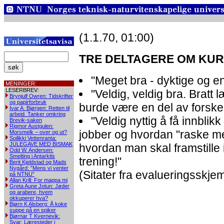
(1.1.70, 01:00)
TRE DELTAGERE OM KUR
"Meget bra - dyktige og e
MENINGER:
LESERBREV:
"Veldig, veldig bra. Bratt
Brynjulf Owren: Tidskrifter
og papirforbruk
burde være en del av forske
Ivar A. Bjørgen: Retten til
arbeid. Tanker omkring
"Veldig nyttig å få innblikk
Brevik-saken
Rigmor Austgulen:
jobber og hvordan "raske me
Morsmelk – over og ut?
Soilikki Vettenranta:
JULEGAVE MED BISMAK
hvordan man skal framstille 
Odd W. Andersen:
Smelting i Antarktis
trening!"
Berit Kjeldstad og Mads
Nygård: ”Mens vi venter
(Sitater fra evalueringsskjem
på NTNU”
Allan Krill: For mappa mi
Greta Aune Jotun: Jøder
og arabere, hvem
okkuperer hva?
Bjørn K Alsberg: Å koke
suppe på en spiker
Bjørnar T Kvernevik:
Svar: Læresteder i