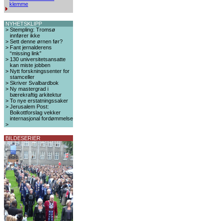
klemme
NYHETSKLIPP
>
Stempling: Tromsø
innfører ikke
>
Sett denne ørnen før?
>
Fant jernalderens
“missing link”
>
130 universitetsansatte
kan miste jobben
>
Nytt forskningssenter for
stamceller
>
Skriver Svalbardbok
>
Ny mastergrad i
bærekraftig arkitektur
>
To nye erstatningssaker
>
Jerusalem Post:
Boikottforslag vekker
internasjonal fordømmelse
>
BILDESERIER