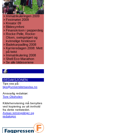
>
Immatrikuleringen 2009
>
Festmøtet 2009
>
Kreator 09
>
Bildesymfoni
>
Finanskrisen i pepperdeig
>
Rocke-Pelle, Rocke-
Olsen, swingskjørt og
kvinnelige forelesere
>
Badekarpadling 2008
>
Karrieredagen 2008: Mett
på twist
>
Immatrikulering 2008
>
Shell Eco-Marathon
>
Se alle bildeseriene
REDAKSJONEN:
Tips oss på:
tips@universitetsavisa.no
Ansvarlig redaktør:
Tore Oksholen
Kildehenvisning må benyttes
ved kopiering av alt innhold
fra dette nettstedet.
Avisas retningslinjer og
redaksjon