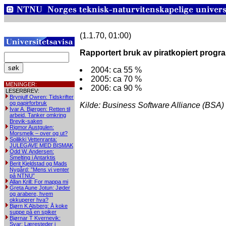
(1.1.70, 01:00)
Rapportert bruk av piratkopiert progr
2004: ca 55 %
2005: ca 70 %
MENINGER:
2006: ca 90 %
LESERBREV:
Brynjulf Owren: Tidskrifter
og papirforbruk
Kilde: Business Software Alliance (BSA)
Ivar A. Bjørgen: Retten til
arbeid. Tanker omkring
Brevik-saken
Rigmor Austgulen:
Morsmelk – over og ut?
Soilikki Vettenranta:
JULEGAVE MED BISMAK
Odd W. Andersen:
Smelting i Antarktis
Berit Kjeldstad og Mads
Nygård: ”Mens vi venter
på NTNU”
Allan Krill: For mappa mi
Greta Aune Jotun: Jøder
og arabere, hvem
okkuperer hva?
Bjørn K Alsberg: Å koke
suppe på en spiker
Bjørnar T Kvernevik:
Svar: Læresteder i