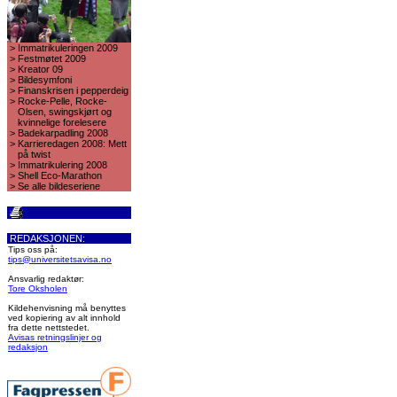
>
Immatrikuleringen 2009
>
Festmøtet 2009
>
Kreator 09
>
Bildesymfoni
>
Finanskrisen i pepperdeig
>
Rocke-Pelle, Rocke-
Olsen, swingskjørt og
kvinnelige forelesere
>
Badekarpadling 2008
>
Karrieredagen 2008: Mett
på twist
>
Immatrikulering 2008
>
Shell Eco-Marathon
>
Se alle bildeseriene
REDAKSJONEN:
Tips oss på:
tips@universitetsavisa.no
Ansvarlig redaktør:
Tore Oksholen
Kildehenvisning må benyttes
ved kopiering av alt innhold
fra dette nettstedet.
Avisas retningslinjer og
redaksjon