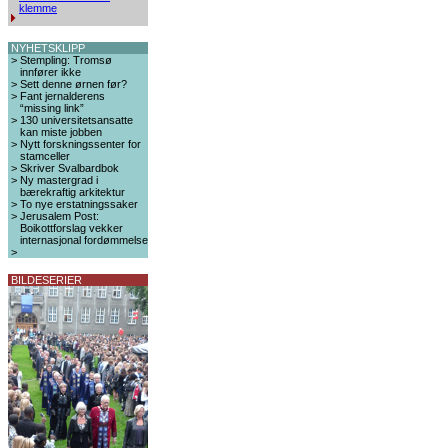
klemme
NYHETSKLIPP
>
Stempling: Tromsø
innfører ikke
>
Sett denne ørnen før?
>
Fant jernalderens
“missing link”
>
130 universitetsansatte
kan miste jobben
>
Nytt forskningssenter for
stamceller
>
Skriver Svalbardbok
>
Ny mastergrad i
bærekraftig arkitektur
>
To nye erstatningssaker
>
Jerusalem Post:
Boikottforslag vekker
internasjonal fordømmelse
>
BILDESERIER