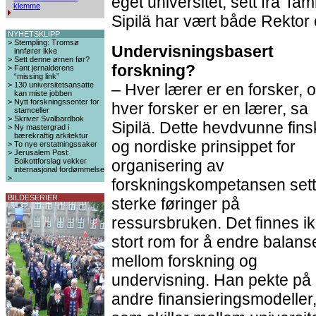
eget universitet, sett fra Ta
klemme
Sipilä har vært både Rektor 
NYHETSKLIPP
>
Stempling: Tromsø
Undervisningsbasert
innfører ikke
>
Sett denne ørnen før?
forskning?
>
Fant jernalderens
“missing link”
>
130 universitetsansatte
– Hver lærer er en forsker, 
kan miste jobben
>
Nytt forskningssenter for
hver forsker er en lærer, sa
stamceller
>
Skriver Svalbardbok
Sipilä. Dette hevdvunne fin
>
Ny mastergrad i
bærekraftig arkitektur
og nordiske prinsippet for
>
To nye erstatningssaker
>
Jerusalem Post:
Boikottforslag vekker
organisering av
internasjonal fordømmelse
>
forskningskompetansen sett
BILDESERIER
sterke føringer på
ressursbruken. Det finnes i
stort rom for å endre balans
mellom forskning og
undervisning. Han pekte på
andre finansieringsmodeller, 