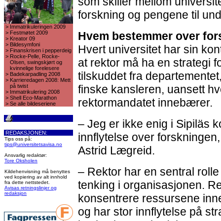
som skiller mellom universite
forskning og pengene til und
>
Immatrikuleringen 2009
>
Festmøtet 2009
Hvem bestemmer over for
>
Kreator 09
>
Bildesymfoni
Hvert universitet har sin kon
>
Finanskrisen i pepperdeig
>
Rocke-Pelle, Rocke-
at rektor må ha en strategi 
Olsen, swingskjørt og
kvinnelige forelesere
tilskuddet fra departementet
>
Badekarpadling 2008
>
Karrieredagen 2008: Mett
på twist
finske kansleren, uansett hv
>
Immatrikulering 2008
>
Shell Eco-Marathon
rektormandatet innebærer.
>
Se alle bildeseriene
– Jeg er ikke enig i Sipiläs
REDAKSJONEN:
innflytelse over forskningen,
Tips oss på:
tips@universitetsavisa.no
Astrid Lægreid.
Ansvarlig redaktør:
Tore Oksholen
– Rektor har en sentral rolle 
Kildehenvisning må benyttes
ved kopiering av alt innhold
tenking i organisasjonen. Rek
fra dette nettstedet.
Avisas retningslinjer og
redaksjon
konsentrere ressursene inn
og har stor innflytelse på st