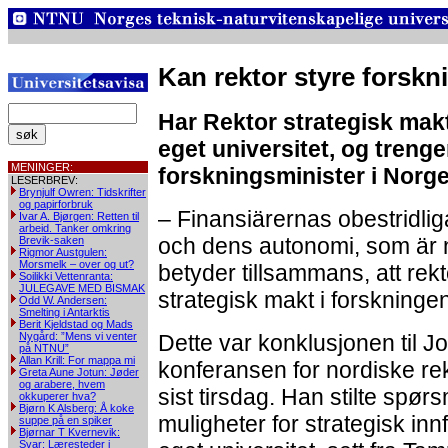
Kan rektor styre forsk
Har Rektor strategisk mak
eget universitet, og trenge
MENINGER:
forskningsminister i Norg
LESERBREV:
Brynjulf Owren: Tidskrifter
og papirforbruk
– Finansiärernas obestridlig
Ivar A. Bjørgen: Retten til
arbeid. Tanker omkring
och dens autonomi, som är n
Brevik-saken
Rigmor Austgulen:
Morsmelk – over og ut?
betyder tillsammans, att rekt
Soilikki Vettenranta:
JULEGAVE MED BISMAK
strategisk makt i forskningen
Odd W. Andersen:
Smelting i Antarktis
Berit Kjeldstad og Mads
Nygård: ”Mens vi venter
Dette var konklusjonen til J
på NTNU”
Allan Krill: For mappa mi
konferansen for nordiske rek
Greta Aune Jotun: Jøder
og arabere, hvem
sist tirsdag. Han stilte spør
okkuperer hva?
Bjørn K Alsberg: Å koke
muligheter for strategisk inn
suppe på en spiker
Bjørnar T Kvernevik:
Svar: Læresteder i