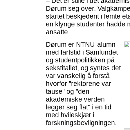
– Det er stille i det akademi
Dørum seg over. Valgkampe
startet beskjedent i femte e
en klynge studenter hadde mø
ansatte.
Dørum er NTNU-alumn
med fartstid i Samfundet
og studentpolitikken på
sekstitallet, og syntes det
var vanskelig å forstå
hvorfor "rektorene var
tause" og "den
akademiske verden
legger seg flat" i en tid
med hvileskjær i
forskningsbevilgningen.