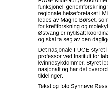
FUGE Midt-Norge koordiner
funksjonell genomforskning 
regionale helseforetaket i 
ledes av Magne Børset, som e
for kreftforskning og molek
Østvang er nytilsatt koordi
og skal ta seg av den daglige
Det nasjonale FUGE-styret l
professor ved Institutt for l
kvinnesykdommer. Styret l
nasjonalt og har det overor
tildelinger.
Tekst og foto Synnøve Res