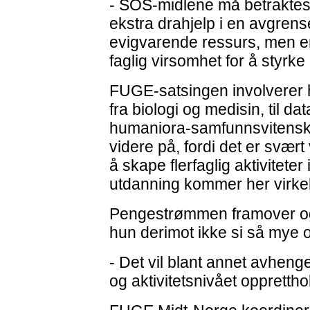
- SOS-midlene må betraktes s
ekstra drahjelp i en avgrens
evigvarende ressurs, men en 
faglig virsomhet for å styrke
FUGE-satsingen involverer 
fra biologi og medisin, til d
humaniora-samfunnsvitenska
videre på, fordi det er svært
å skape flerfaglig aktivitete
utdanning kommer her virkelig
Pengestrømmen framover og
hun derimot ikke si så mye 
- Det vil blant annet avhenge
og aktivitetsnivået opprettho