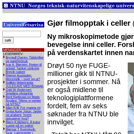
Gjør filmopptak i celler
Ny mikroskopimetode gjør d
bevegelse inni celler. Fo
MENINGER:
på verdenskartet innen na
LESERBREV:
Brynjulf Owren: Tidskrifter
og papirforbruk
Drøyt 50 nye FUGE-
Ivar A. Bjørgen: Retten til
arbeid. Tanker omkring
millioner gikk til NTNU-
Brevik-saken
Rigmor Austgulen:
Morsmelk – over og ut?
prosjekter i sommer. Nå
Soilikki Vettenranta:
JULEGAVE MED BISMAK
er også midlene til
Odd W. Andersen:
Smelting i Antarktis
teknologiplattformene
Berit Kjeldstad og Mads
Nygård: ”Mens vi venter
fordelt, fem av seks
på NTNU”
Allan Krill: For mappa mi
Greta Aune Jotun: Jøder
søknader fra NTNU ble
og arabere, hvem
okkuperer hva?
innvilget.
Bjørn K Alsberg: Å koke
suppe på en spiker
Bjørnar T Kvernevik:
Svar: Læresteder i