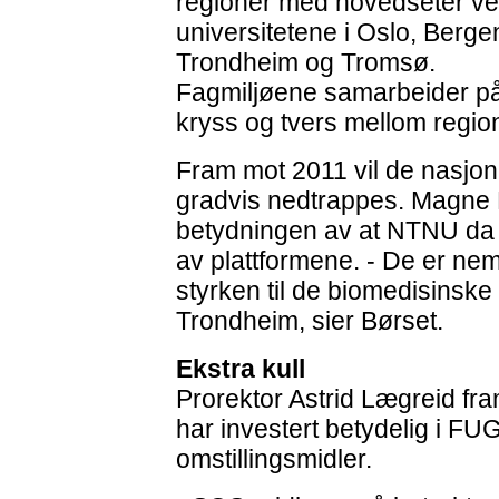
regioner med hovedseter v
universitetene i Oslo, Berge
Trondheim og Tromsø.
Fagmiljøene samarbeider p
kryss og tvers mellom regio
Fram mot 2011 vil de nasjon
gradvis nedtrappes. Magne 
betydningen av at NTNU da vis
av plattformene. - De er nem
styrken til de biomedisinske
Trondheim, sier Børset.
Ekstra kull
Prorektor Astrid Lægreid fr
har investert betydelig i FU
omstillingsmidler.