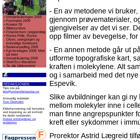
- En av metodene vi bruker, g
>
Immatrikuleringen 2009
gjennom prøvematerialer, og
>
Festmøtet 2009
>
Kreator 09
gjengivelser av det vi ser. D
>
Bildesymfoni
>
Finanskrisen i pepperdeig
opp filmer av bevegelse, for 
>
Rocke-Pelle, Rocke-
Olsen, swingskjørt og
kvinnelige forelesere
>
Badekarpadling 2008
- En annen metode går ut på
>
Karrieredagen 2008: Mett
på twist
utforme topografiske kart, s
>
Immatrikulering 2008
>
Shell Eco-Marathon
kraften i molekylene. Alt s
>
Se alle bildeseriene
og i samarbeid med det nye 
Espevik.
REDAKSJONEN:
Tips oss på:
tips@universitetsavisa.no
Slike avbildninger kan gi n
Ansvarlig redaktør:
Tore Oksholen
mellom molekyler inne i cel
Kildehenvisning må benyttes
man finne angrepspunkter for
ved kopiering av alt innhold
fra dette nettstedet.
Avisas retningslinjer og
kreft eller sykdommer i imm
redaksjon
Prorektor Astrid Lægreid tilf