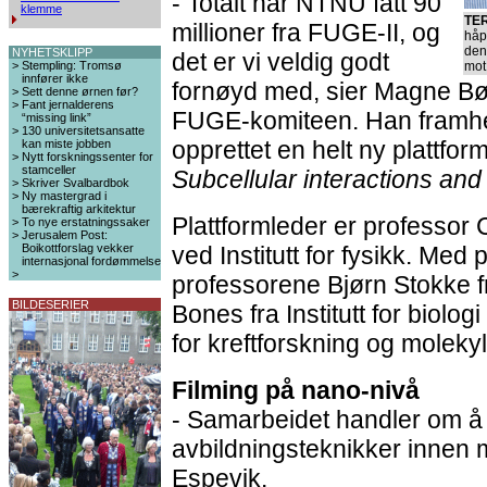
- Totalt har NTNU fått 90
klemme
TE
millioner fra FUGE-II, og
håp
den
NYHETSKLIPP
det er vi veldig godt
>
Stempling: Tromsø
mot
innfører ikke
fornøyd med, sier Magne Bør
>
Sett denne ørnen før?
>
Fant jernalderens
FUGE-komiteen. Han framhe
“missing link”
>
130 universitetsansatte
opprettet en helt ny plattfo
kan miste jobben
>
Nytt forskningssenter for
stamceller
Subcellular interactions and
>
Skriver Svalbardbok
>
Ny mastergrad i
bærekraftig arkitektur
Plattformleder er professor
>
To nye erstatningssaker
>
Jerusalem Post:
Boikottforslag vekker
ved Institutt for fysikk. Med
internasjonal fordømmelse
>
professorene Bjørn Stokke fra 
BILDESERIER
Bones fra Institutt for biologi
for kreftforskning og moleky
Filming på nano-nivå
- Samarbeidet handler om å 
avbildningsteknikker innen m
Espevik.