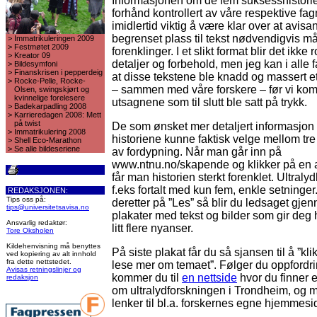
Informasjonen om de fem suksesshistori
forhånd kontrollert av våre respektive fag
imidlertid viktig å være klar over at avi
begrenset plass til tekst nødvendigvis m
>
Immatrikuleringen 2009
>
Festmøtet 2009
forenklinger. I et slikt format blir det ikke 
>
Kreator 09
detaljer og forbehold, men jeg kan i alle f
>
Bildesymfoni
>
Finanskrisen i pepperdeig
at disse tekstene ble knadd og massert et
>
Rocke-Pelle, Rocke-
– sammen med våre forskere – før vi kom 
Olsen, swingskjørt og
kvinnelige forelesere
utsagnene som til slutt ble satt på trykk.
>
Badekarpadling 2008
>
Karrieredagen 2008: Mett
på twist
De som ønsket mer detaljert informasjon
>
Immatrikulering 2008
historiene kunne faktisk velge mellom tre
>
Shell Eco-Marathon
>
Se alle bildeseriene
av fordypning. Når man går inn på
www.ntnu.no/skapende og klikker på en 
får man historien sterkt forenklet. Ultralyd
f.eks fortalt med kun fem, enkle setninger
REDAKSJONEN:
Tips oss på:
deretter på ”Les” så blir du ledsaget gje
tips@universitetsavisa.no
plakater med tekst og bilder som gir deg
Ansvarlig redaktør:
litt flere nyanser.
Tore Oksholen
Kildehenvisning må benyttes
På siste plakat får du så sjansen til å ”kli
ved kopiering av alt innhold
fra dette nettstedet.
lese mer om temaet”. Følger du oppfordr
Avisas retningslinjer og
kommer du til
en nettside
hvor du finner e
redaksjon
om ultralydforskningen i Trondheim, og
lenker til bl.a. forskernes egne hjemmesi