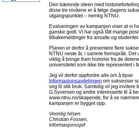
Den bærende ideen med historiefortellin
disse tre nivåene er å følge dagens sukses
utgangspunktet – nemlig NTNU.
Evalueringen av kampanjen viser at vi ha
ganske godt. Vi har også fått mange posi
tilbakemeldinger fra ansatte og studenter
Planen er derfor å presentere flere sukses
NTNU neste år, i samme formspråk. Det v
viktig å bringe fram historier fra de delen
universitetet som ikke ble representert i f
Jeg vil derfor oppfordre alle om å tipse
Informasjonsavdelingen
om suksesser s
seg til slik bruk. Samtidig vil jeg invitere
G.Syversen og andre interesserte til å b
www.ntnu.no/skapende, for å se nærmer
kampanjen er bygget opp.
Vennlig hilsen
Christian Fossen,
Informasjonssjef