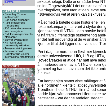
søketeknologi. Dette er områder hvor NT
klemme
solide ”fingeravtrykk” i det norske samfu
hverdagslivet, men uten at den jevne n
NYHETSKLIPP
nødvendigvis vet at æren kan tilskrives vå
>
Stempling: Tromsø
innfører ikke
>
Sett denne ørnen før?
Målet med å fortelle disse historiene i en
>
Fant jernalderens
“missing link”
reklamekampanje har vært å styrke den 
>
130 universitetsansatte
kjennskapen til NTNU i den norske befol
kan miste jobben
>
Nytt forskningssenter for
vi nå fram til fremtidige studenter og an
stamceller
er det helt nødvendig at de vi ønsker å treff
>
Skriver Svalbardbok
>
Ny mastergrad i
kjenner til at det ligger et universitet i T
bærekraftig arkitektur
>
To nye erstatningssaker
>
Jerusalem Post:
Per i dag har nordmenn flest mer kjennska
Boikottforslag vekker
gamle universitetene, UiO, UiB og UiTø,
internasjonal fordømmelse
>
Hovedårsaken er at de har hatt mye lengre
å innarbeide sine navn. NTNU er som kjen
BILDESERIER
gammel og har et navn som det ikke umidd
å huske.
Før kampanjen startet viste målinger at 
alle nordmenn kjente til at det universitet
Trondheim heter NTNU. En måned senere 
hadde kjørt våre annonser i flere store av
nettsteder – var denne andelen steget til