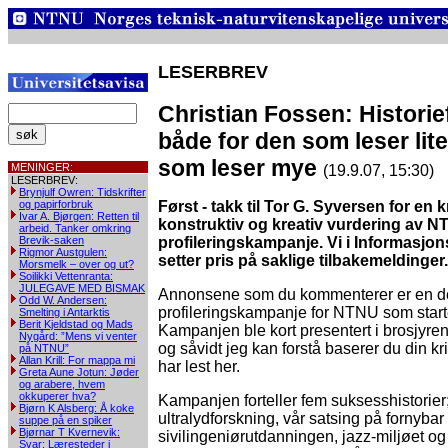
LESERBREV
Christian Fossen: Historief
både for den som leser lit
som leser mye
MENINGER:
(19.9.07, 15:30)
LESERBREV:
Brynjulf Owren: Tidskrifter
og papirforbruk
Først - takk til Tor G. Syversen for en kr
Ivar A. Bjørgen: Retten til
konstruktiv og kreativ vurdering av 
arbeid. Tanker omkring
Brevik-saken
profileringskampanje. Vi i Informasjo
Rigmor Austgulen:
setter pris på saklige tilbakemeldinger.
Morsmelk – over og ut?
Soilikki Vettenranta:
JULEGAVE MED BISMAK
Annonsene som du kommenterer er en de
Odd W. Andersen:
profileringskampanje for NTNU som startet
Smelting i Antarktis
Berit Kjeldstad og Mads
Kampanjen ble kort presentert i brosjyr
Nygård: ”Mens vi venter
og såvidt jeg kan forstå baserer du din kri
på NTNU”
Allan Krill: For mappa mi
har lest her.
Greta Aune Jotun: Jøder
og arabere, hvem
okkuperer hva?
Kampanjen forteller fem suksesshistorie
Bjørn K Alsberg: Å koke
ultralydforskning, vår satsing på fornybar
suppe på en spiker
Bjørnar T Kvernevik:
sivilingeniørutdanningen, jazz-miljøet og
Svar: Læresteder i