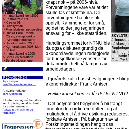
knapt nok – på 2006-nivå.
Forventningene våre var at det
skulle tas et krafttak nå. De
>
Immatrikuleringen 2009
forventningene har ikke blitt
>
Festmøtet 2009
oppfylt. Rammene er for små,
>
Kreator 09
>
Bildesymfoni
og det holder jeg regjeringen
>
Finanskrisen i pepperdeig
ansvarlig for – ikke statsråden.
>
Rocke-Pelle, Rocke-
SKYLDTE 
Olsen, swingskjørt og
å finpusse
kvinnelige forelesere
Handlingsrommet for NTNU ble
>
Badekarpadling 2008
på klarsigna
>
Karrieredagen 2008: Mett
da også diskutert grundig da
Regjeringen 
på twist
ikke legge 
økonomiavdelingen redegjorde
>
Immatrikulering 2008
presiserte 
>
Shell Eco-Marathon
for budsjettkonsekvensene for
Foto: Tor 
>
Se alle bildeseriene
dekanmøtet helt på tampen av
arbeidsdagen.
REDAKSJONEN:
- Fjorårets kutt i basisbevilgningene bli
Tips oss på:
økonomidirektør Frank Arntsen.
tips@universitetsavisa.no
Ansvarlig redaktør:
- Hvilke konsekvenser får det for NTNU?
Tore Oksholen
Kildehenvisning må benyttes
- Det betyr at det begynner å bli trangt
ved kopiering av alt innhold
fra dette nettstedet.
innenfor den ordinære driften, og at
Avisas retningslinjer og
redaksjon
muligheten til å drive utvikling reduseres,
forklarte Arntsen. På bakgrunn av at
Forskningsmeldingen har gitt oss