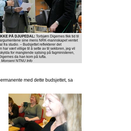
IKKE PÅ DJUPEDAL:
Torbjørn Digernes fikk tid til
 argumentene sine mens NRK-mannskapet ventet
l fra studio. – Budsjettet reflekterer det
har vært villige til å sette av til sektoren, jeg vil
skylda for manglende satsing på fagministeren,
Digernes da han kom på lufta.
H. Monsen/ NTNU Info
r permanente med dette budsjettet, sa