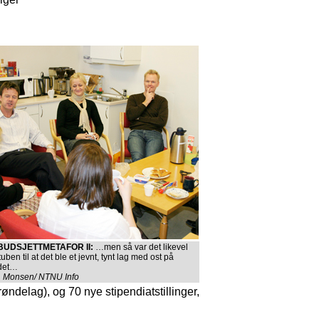
BUDSJETTMETAFOR II:
…men så var det likevel
tuben til at det ble et jevnt, tynt lag med ost på
det…
H. Monsen/ NTNU Info
ndelag), og 70 nye stipendiatstillinger,