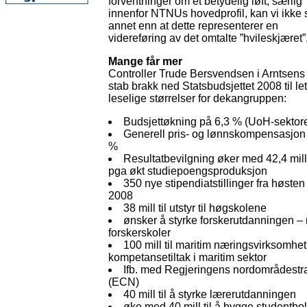
forventninger om et betydelig løft, særlig
innenfor NTNUs hovedprofil, kan vi ikke 
annet enn at dette representerer en
videreføring av det omtalte ”hvileskjæret”
Mange får mer
Controller Trude Bersvendsen i Arntsens
stab brakk ned Statsbudsjettet 2008 til let
leselige størrelser for dekangruppen:
Budsjettøkning på 6,3 % (UoH-sektor
Generell pris- og lønnskompensasjon
%
Resultatbevilgning øker med 42,4 mill
pga økt studiepoengsproduksjon
350 nye stipendiatstillinger fra høsten
2008
38 mill til utstyr til høgskolene
ønsker å styrke forskerutdanningen – 
forskerskoler
100 mill til maritim næringsvirksomhet 
kompetansetiltak i maritim sektor
Ifb. med Regjeringens nordområdestrat
(ECN)
40 mill til å styrke lærerutdanningen
øke med 40 mill til å bygge studentbol