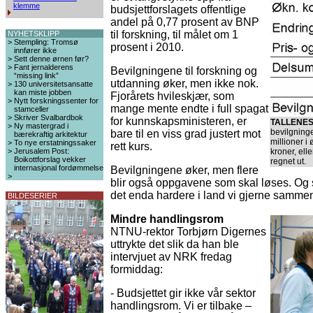
klemme
budsjettforslagets offentlige
andel på 0,77 prosent av BNP
til forskning, til målet om 1
NYHETSKLIPP
>
Stempling: Tromsø
prosent i 2010.
innfører ikke
>
Sett denne ørnen før?
>
Fant jernalderens
Bevilgningene til forskning og
“missing link”
utdanning øker, men ikke nok.
>
130 universitetsansatte
kan miste jobben
Fjorårets hvileskjær, som
>
Nytt forskningssenter for
mange mente endte i full spagat
stamceller
>
Skriver Svalbardbok
for kunnskapsministeren, er
TALLENES
>
Ny mastergrad i
bevilgninge
bare til en viss grad justert mot
bærekraftig arkitektur
millioner i
>
To nye erstatningssaker
rett kurs.
>
Jerusalem Post:
kroner, el
Boikottforslag vekker
regnet ut.
internasjonal fordømmelse
Bevilgningene øker, men flere
>
blir også oppgavene som skal løses. Og 
det enda hardere i land vi gjerne samme
BILDESERIER
Mindre handlingsrom
NTNU-rektor Torbjørn Digernes
uttrykte det slik da han ble
intervjuet av NRK fredag
formiddag:
- Budsjettet gir ikke vår sektor
handlingsrom. Vi er tilbake –