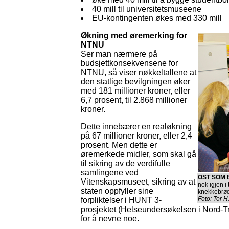
40 mill til universitetsmuseene
EU-kontingenten økes med 330 mill
Økning med øremerking for
NTNU
Ser man nærmere på
budsjettkonsekvensene for
NTNU, så viser nøkkeltallene at
den statlige bevilgningen øker
med 181 millioner kroner, eller
6,7 prosent, til 2.868 millioner
kroner.
Dette innebærer en realøkning
på 67 millioner kroner, eller 2,4
prosent. Men dette er
øremerkede midler, som skal gå
til sikring av de verdifulle
samlingene ved
OST SOM 
Vitenskapsmuseet, sikring av at
nok igjen i 
staten oppfyller sine
knekkebrø
Foto: Tor 
forpliktelser i HUNT 3-
prosjektet (Helseundersøkelsen i Nord-Trø
for å nevne noe.