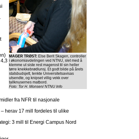
si
.
t
en)
MAGER TRØST:
Else Berit Skagen, controller
 4,3
i økonomiavdelingen ved NTNU, slet med å
klemme ut siste rest magerost til sin heller
tørre knekkebrødlunsj. Et godt bilde på årets
statsbudsjett, tenkte Universitetsavisas
utsendte, og knipset villig vekk over
tallknusernes matbord.
Foto: Tor H. Monsen/ NTNU Info
midler fra NFR til nasjonale
– herav 17 mill fordeles til ulike
egi: 3 mill til Energi Campus Nord
iger