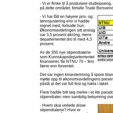
- Vi er flinke til å produsere studiepoeng
på dette området, fortalte Trude Bersven
- Vi har fått en høyere pris- og
lønnsjustering enn vi hadde
regnet med, fortsatte hun.
Økonomiavdelingen sitt anslag
var 3,5 prosent økning, mens
departementet dro til med 4,3
prosent.
Av de 350 nye stipendiatene
NTNU OP
som Kunnskapsdepartementet
andre unive
finansierer, får NTNU 70 – fem
færre enn forventet.
Det var ingen krisestemning å spore bla
møtte opp til økonomiavdelingens presenta
påstå at det var full fest og hæla i taket.
Flere hadde bitt seg merke i et lite parado
stipendiater, men samtidig bekymring ov
- Hvem skal veilede disse
stipendiatene? Hvor er