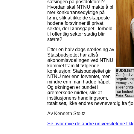
satsingen på postdoktorer?
Hvordan skal NTNU makte å bli
mer konkurransedyktige på
lønn, slik at ikke de skarpeste
hodene forsvinner til privat
sektor, der lønnsgapet i forhold
til offentlig sektor stadig blir
større?
Etter en halv dags nærlesing av
Statsbudsjettet har altså
økonomiavdelingen ved NTNU
kommet fram til følgende
konklusjon: Statsbudsjettet gir
BUDSJET
Cartfjord v
NTNU mer enn forventet, men
negativ op
mindre enn man hadde håpet.
fredag: - 
Og økningen er bundet i
sikrer drif
har hjulpet
øremerkede midler, slik at
Foto: Kenn
institusjonens handlingsrom,
totalt sett, ikke endres nevneverdig fra fj
Av Kenneth Stoltz
Se hvor mye de andre universitetene fikk