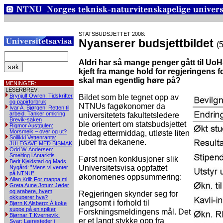
STATSBUDSJETTET 2008:
Nyanserer budsjettbildet
(
Aldri har så mange penger gått til UoH
kjeft fra mange hold for regjeringens f
skal man egentlig høre på?
MENINGER:
LESERBREV:
Brynjulf Owren: Tidskrifter
Bildet som ble tegnet opp av
og papirforbruk
NTNUs fagøkonomer da
Ivar A. Bjørgen: Retten til
arbeid. Tanker omkring
universitetets fakultetsledere
Brevik-saken
ble orientert om statsbudsjettet
Rigmor Austgulen:
Morsmelk – over og ut?
fredag ettermiddag, utløste liten
Soilikki Vettenranta:
jubel fra dekanene.
JULEGAVE MED BISMAK
Odd W. Andersen:
Smelting i Antarktis
Først noen konklusjoner slik
Berit Kjeldstad og Mads
Universitetsvisa oppfattet
Nygård: ”Mens vi venter
på NTNU”
økonomenes oppsummering:
Allan Krill: For mappa mi
Greta Aune Jotun: Jøder
og arabere, hvem
Regjeringen skynder seg for
okkuperer hva?
langsomt i forhold til
Bjørn K Alsberg: Å koke
suppe på en spiker
Forskningsmeldingens mål. Det
Bjørnar T Kvernevik:
er et langt stykke opp fra
Svar: Læresteder i