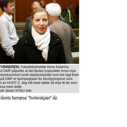
TVINNEREN:
Fakultetsdirektør Anne Katarina
ed DMF påpekte at det fantes lyspunkter tross mye
pmerksomhet rundt statsbudsjettet som ble lagt fram
Vi på DMF er kjempeglade for bevilgningene som
ten av HUNT 3. Jeg må bare takke så mye til de som
 oss med dette.
eth Stoltz/ NTNU Info
orårets famøse ”hvileskjær”-år.