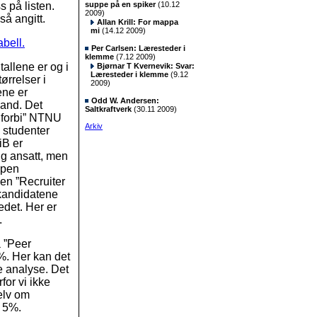
s på listen.
suppe på en spiker
(10.12
2009)
så angitt.
Allan Krill: For mappa
mi
(14.12 2009)
abell.
Per Carlsen: Læresteder i
klemme
(7.12 2009)
tallene er og i
Bjørnar T Kvernevik: Svar:
Læresteder i klemme
(9.12
rrelser i
2009)
ene er
Odd W. Andersen:
land. Det
Saltkraftverk
(30.11 2009)
t forbi” NTNU
Arkiv
 studenter
iB er
ig ansatt, men
epen
en ”Recruiter
 kandidatene
edet. Her er
.
 ”Peer
%. Her kan det
e analyse. Det
for vi ikke
selv om
r 5%.