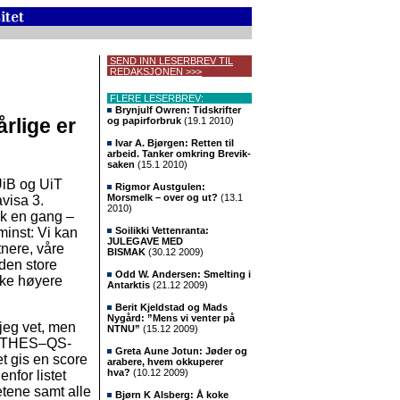
SEND INN LESERBREV TIL
REDAKSJONEN >>>
FLERE LESERBREV:
Brynjulf Owren: Tidskrifter
rlige er
og papirforbruk
(19.1 2010)
Ivar A. Bjørgen: Retten til
arbeid. Tanker omkring Brevik-
saken
(15.1 2010)
UiB og UiT
Rigmor Austgulen:
Morsmelk – over og ut?
(13.1
avisa 3.
2010)
ok en gang –
minst: Vi kan
Soilikki Vettenranta:
JULEGAVE MED
tnere, våre
BISMAK
(30.12 2009)
 den store
Odd W. Andersen: Smelting i
ke høyere
Antarktis
(21.12 2009)
Berit Kjeldstad og Mads
Nygård: ”Mens vi venter på
 jeg vet, men
NTNU”
(15.12 2009)
oe. THES–QS-
Greta Aune Jotun: Jøder og
et gis en score
arabere, hvem okkuperer
hva?
(10.12 2009)
enfor listet
etene samt alle
Bjørn K Alsberg: Å koke