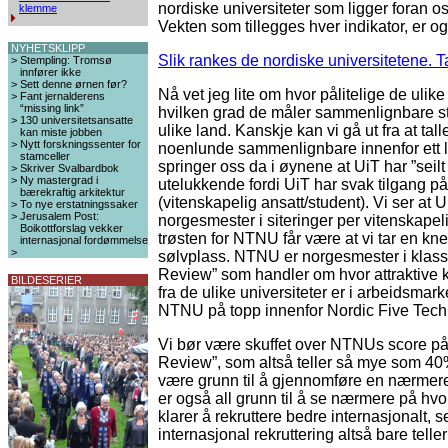
nordiske universiteter som ligger foran os
klemme
Vekten som tillegges hver indikator, er og
NYHETSKLIPP
Slik rankes de nordiske universitetene. T
>
Stempling: Tromsø
innfører ikke
>
Sett denne ørnen før?
Nå vet jeg lite om hvor pålitelige de ulike 
>
Fant jernalderens
“missing link”
hvilken grad de måler sammenlignbare stø
>
130 universitetsansatte
ulike land. Kanskje kan vi gå ut fra at tall
kan miste jobben
>
Nytt forskningssenter for
noenlunde sammenlignbare innenfor ett 
stamceller
springer oss da i øynene at UiT har ”seil
>
Skriver Svalbardbok
>
Ny mastergrad i
utelukkende fordi UiT har svak tilgang på
bærekraftig arkitektur
(vitenskapelig ansatt/student). Vi ser at U
>
To nye erstatningssaker
>
Jerusalem Post:
norgesmester i siteringer per vitenskapel
Boikottforslag vekker
trøsten for NTNU får være at vi tar en kn
internasjonal fordømmelse
>
sølvplass. NTNU er norgesmester i klass
Review” som handler om hvor attraktive
BILDESERIER
fra de ulike universiteter er i arbeidsmark
NTNU på topp innenfor Nordic Five Tech
Vi bør være skuffet over NTNUs score på
Review”, som altså teller så mye som 40
være grunn til å gjennomføre en nærmer
er også all grunn til å se nærmere på hvor
klarer å rekruttere bedre internasjonalt, 
internasjonal rekruttering altså bare telle