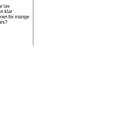
ar lav
en klar
nner for mange
les?