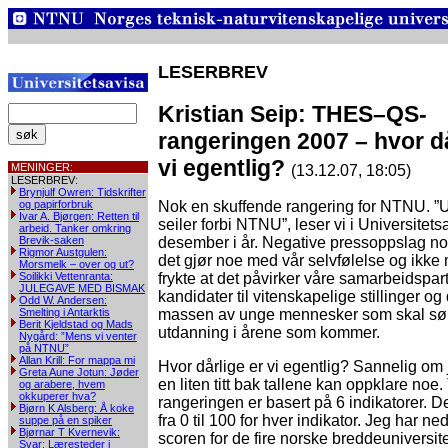
LESERBREV
Kristian Seip: THES–QS-
rangeringen 2007 – hvor då
vi egentlig?
MENINGER:
(13.12.07, 18:05)
LESERBREV:
Brynjulf Owren: Tidskrifter
og papirforbruk
Nok en skuffende rangering for NTNU. ”
Ivar A. Bjørgen: Retten til
seiler forbi NTNU”, leser vi i Universitets
arbeid. Tanker omkring
Brevik-saken
desember i år. Negative pressoppslag n
Rigmor Austgulen:
det gjør noe med vår selvfølelse og ikke 
Morsmelk – over og ut?
Soilikki Vettenranta:
frykte at det påvirker våre samarbeidspar
JULEGAVE MED BISMAK
kandidater til vitenskapelige stillinger og
Odd W. Andersen:
Smelting i Antarktis
massen av unge mennesker som skal sø
Berit Kjeldstad og Mads
utdanning i årene som kommer.
Nygård: ”Mens vi venter
på NTNU”
Allan Krill: For mappa mi
Hvor dårlige er vi egentlig? Sannelig om
Greta Aune Jotun: Jøder
en liten titt bak tallene kan oppklare n
og arabere, hvem
okkuperer hva?
rangeringen er basert på 6 indikatorer. D
Bjørn K Alsberg: Å koke
fra 0 til 100 for hver indikator. Jeg har ned
suppe på en spiker
Bjørnar T Kvernevik:
scoren for de fire norske breddeuniversit
Svar: Læresteder i