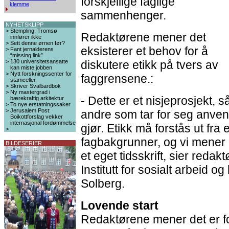
forskjellige faglige
klemme
sammenhenger.
NYHETSKLIPP
>
Stempling: Tromsø
Redaktørene mener det
innfører ikke
>
Sett denne ørnen før?
eksisterer et behov for å
>
Fant jernalderens
“missing link”
>
130 universitetsansatte
diskutere etikk på tvers av
kan miste jobben
>
Nytt forskningssenter for
faggrensene.:
stamceller
>
Skriver Svalbardbok
>
Ny mastergrad i
- Dette er et nisjeprosjekt, s
bærekraftig arkitektur
>
To nye erstatningssaker
>
Jerusalem Post:
andre som tar for seg anven
Boikottforslag vekker
internasjonal fordømmelse
gjør. Etikk må forstås ut fra
>
fagbakgrunner, og vi mener at
BILDESERIER
et eget tidsskrift, sier red
Institutt for sosialt arbeid 
Solberg.
Lovende start
Redaktørene mener det er fo