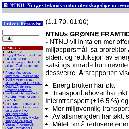
(1.1.70, 01:00)
NTNUs GRØNNE FRAMTID
- NTNU vil innta en mer offe
miljøspørsmål, sa prorektor 
MENINGER:
LESERBREV:
Brynjulf Owren: Tidskrifter
siden, og reduksjon av energi
og papirforbruk
Ivar A. Bjørgen: Retten til
satsingsområde hun nevnte. 
arbeid. Tanker omkring
Brevik-saken
dessverre. Årsrapporten vis
Rigmor Austgulen:
Morsmelk – over og ut?
Soilikki Vettenranta:
JULEGAVE MED BISMAK
Energibruken har økt
Odd W. Andersen:
Smelting i Antarktis
Transportbehovet har økt 
Berit Kjeldstad og Mads
Nygård: ”Mens vi venter
interntransport (+16,5 %) og
på NTNU”
Allan Krill: For mappa mi
Mer miljøvennlig transport 
Greta Aune Jotun: Jøder
og arabere, hvem
okkuperer hva?
Avfallsmengden har økt, sp
Bjørn K Alsberg: Å koke
suppe på en spiker
Målet om å redusere ener
Bjørnar T Kvernevik:
Svar: Læresteder i