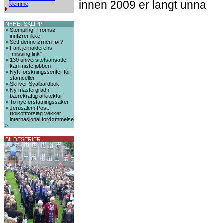
innen 2009 er langt unna
klemme
NYHETSKLIPP
>
Stempling: Tromsø
innfører ikke
>
Sett denne ørnen før?
>
Fant jernalderens
“missing link”
>
130 universitetsansatte
kan miste jobben
>
Nytt forskningssenter for
stamceller
>
Skriver Svalbardbok
>
Ny mastergrad i
bærekraftig arkitektur
>
To nye erstatningssaker
>
Jerusalem Post:
Boikottforslag vekker
internasjonal fordømmelse
>
BILDESERIER