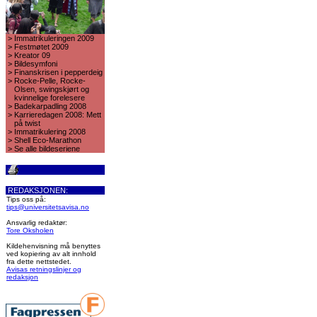
>
Immatrikuleringen 2009
>
Festmøtet 2009
>
Kreator 09
>
Bildesymfoni
>
Finanskrisen i pepperdeig
>
Rocke-Pelle, Rocke-
Olsen, swingskjørt og
kvinnelige forelesere
>
Badekarpadling 2008
>
Karrieredagen 2008: Mett
på twist
>
Immatrikulering 2008
>
Shell Eco-Marathon
>
Se alle bildeseriene
REDAKSJONEN:
Tips oss på:
tips@universitetsavisa.no
Ansvarlig redaktør:
Tore Oksholen
Kildehenvisning må benyttes
ved kopiering av alt innhold
fra dette nettstedet.
Avisas retningslinjer og
redaksjon