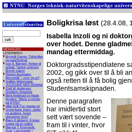
Boligkrisa løst
(28.4.08, 
Isabella Inzoli og ni dokto
over hodet. Denne gladmel
MENINGER:
mandag ettermiddag.
LESERBREV:
Brynjulf Owren: Tidskrifter
og papirforbruk
Doktorgradsstipendiatene sa
Ivar A. Bjørgen: Retten til
arbeid. Tanker omkring
2002, og gikk over til å bli 
Brevik-saken
Rigmor Austgulen:
Morsmelk – over og ut?
også retten til å få bolig gj
Soilikki Vettenranta:
JULEGAVE MED BISMAK
Studentsamskipnaden.
Odd W. Andersen:
Smelting i Antarktis
Berit Kjeldstad og Mads
Nygård: ”Mens vi venter
Denne paragrafen
på NTNU”
Allan Krill: For mappa mi
har imidlertid stort
Greta Aune Jotun: Jøder
og arabere, hvem
sett vært sovende –
okkuperer hva?
Bjørn K Alsberg: Å koke
fram til i vinter, hvor
suppe på en spiker
Bjørnar T Kvernevik:
Svar: Læresteder i