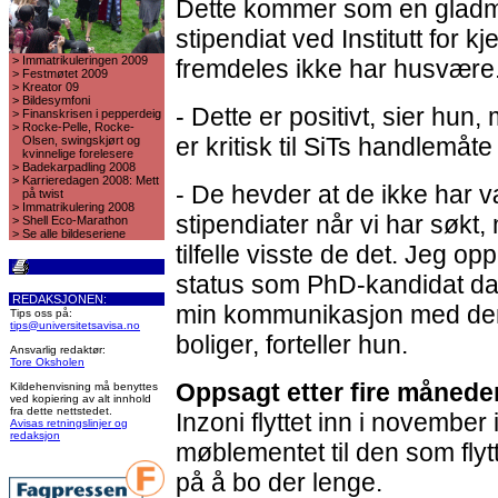
Dette kommer som en gladmeld
stipendiat ved Institutt for k
>
Immatrikuleringen 2009
fremdeles ikke har husvære
>
Festmøtet 2009
>
Kreator 09
>
Bildesymfoni
- Dette er positivt, sier hun, 
>
Finanskrisen i pepperdeig
>
Rocke-Pelle, Rocke-
er kritisk til SiTs handlemåt
Olsen, swingskjørt og
kvinnelige forelesere
>
Badekarpadling 2008
>
Karrieredagen 2008: Mett
- De hevder at de ikke har væ
på twist
>
Immatrikulering 2008
stipendiater når vi har søkt, 
>
Shell Eco-Marathon
>
Se alle bildeseriene
tilfelle visste de det. Jeg o
status som PhD-kandidat da j
REDAKSJONEN:
min kommunikasjon med dem,
Tips oss på:
tips@universitetsavisa.no
boliger, forteller hun.
Ansvarlig redaktør:
Tore Oksholen
Oppsagt etter fire månede
Kildehenvisning må benyttes
ved kopiering av alt innhold
fra dette nettstedet.
Inzoni flyttet inn i november 
Avisas retningslinjer og
redaksjon
møblementet til den som flytt
på å bo der lenge.