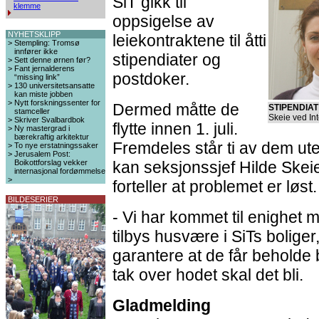
SiT gikk til
klemme
oppsigelse av
NYHETSKLIPP
leiekontraktene til åtti
>
Stempling: Tromsø
innfører ikke
stipendiater og
>
Sett denne ørnen før?
>
Fant jernalderens
postdoker.
“missing link”
>
130 universitetsansatte
kan miste jobben
>
Nytt forskningssenter for
Dermed måtte de
STIPENDIAT
stamceller
Skeie ved In
>
Skriver Svalbardbok
flytte innen 1. juli.
>
Ny mastergrad i
bærekraftig arkitektur
Fremdeles står ti av dem ut
>
To nye erstatningssaker
>
Jerusalem Post:
Boikottforslag vekker
kan seksjonssjef Hilde Skei
internasjonal fordømmelse
>
forteller at problemet er løst.
BILDESERIER
- Vi har kommet til enighet 
tilbys husvære i SiTs boliger
garantere at de får beholde 
tak over hodet skal det bli.
Gladmelding