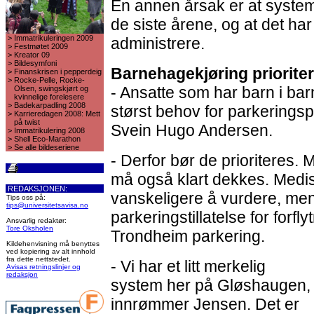
En annen årsak er at systeme
de siste årene, og at det har
>
Immatrikuleringen 2009
administrere.
>
Festmøtet 2009
>
Kreator 09
>
Bildesymfoni
Barnehagekjøring priorite
>
Finanskrisen i pepperdeig
>
Rocke-Pelle, Rocke-
- Ansatte som har barn i ba
Olsen, swingskjørt og
kvinnelige forelesere
>
Badekarpadling 2008
størst behov for parkerings
>
Karrieredagen 2008: Mett
på twist
Svein Hugo Andersen.
>
Immatrikulering 2008
>
Shell Eco-Marathon
>
Se alle bildeseriene
- Derfor bør de prioriteres.
må også klart dekkes. Medi
REDAKSJONEN:
vanskeligere å vurdere, me
Tips oss på:
tips@universitetsavisa.no
parkeringstillatelse for forf
Ansvarlig redaktør:
Tore Oksholen
Trondheim parkering.
Kildehenvisning må benyttes
ved kopiering av alt innhold
fra dette nettstedet.
- Vi har et litt merkelig
Avisas retningslinjer og
redaksjon
system her på Gløshaugen,
innrømmer Jensen. Det er