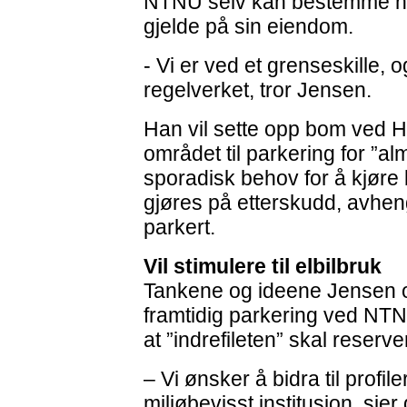
NTNU selv kan bestemme hv
gjelde på sin eiendom.
- Vi er ved et grenseskille, o
regelverket, tror Jensen.
Han vil sette opp bom ved H
området til parkering for ”
sporadisk behov for å kjøre b
gjøres på etterskudd, avheng
parkert.
Vil stimulere til elbilbruk
Tankene og ideene Jensen o
framtidig parkering ved N
at ”indrefileten” skal reserve
– Vi ønsker å bidra til prof
miljøbevisst institusjon, sier 