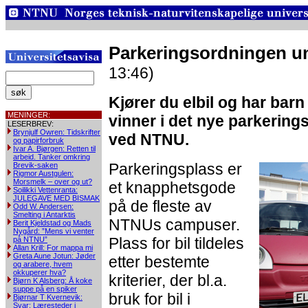
Parkeringsordningen u
13:46)
Kjører du elbil og har barn
MENINGER:
vinner i det nye parkerin
LESERBREV:
Brynjulf Owren: Tidskrifter
ved NTNU.
og papirforbruk
Ivar A. Bjørgen: Retten til
arbeid. Tanker omkring
Parkeringsplass er
Brevik-saken
Rigmor Austgulen:
Morsmelk – over og ut?
et knapphetsgode
Soilikki Vettenranta:
JULEGAVE MED BISMAK
på de fleste av
Odd W. Andersen:
Smelting i Antarktis
NTNUs campuser.
Berit Kjeldstad og Mads
Nygård: ”Mens vi venter
Plass for bil tildeles
på NTNU”
Allan Krill: For mappa mi
Greta Aune Jotun: Jøder
etter bestemte
og arabere, hvem
okkuperer hva?
kriterier, der bl.a.
Bjørn K Alsberg: Å koke
suppe på en spiker
bruk for bil i
Bjørnar T Kvernevik:
Svar: Læresteder i