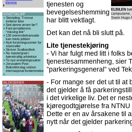
tjenesten og
klemme
ELBILEN
bør
bevegelseshemming
campusene, m
NYHETSKLIPP
Svein Hugo 
>
Stempling: Tromsø
har blitt vektlagt.
innfører ikke
>
Sett denne ørnen før?
>
Fant jernalderens
Det kan det nå bli slutt på.
“missing link”
>
130 universitetsansatte
kan miste jobben
>
Nytt forskningssenter for
Lite tjenestekjøring
stamceller
>
Skriver Svalbardbok
- Vi har fulgt med litt i folks b
>
Ny mastergrad i
bærekraftig arkitektur
tjenestesammenheng, sier T
>
To nye erstatningssaker
>
Jerusalem Post:
Boikottforslag vekker
”parkeringsgeneral” ved Tek
internasjonal fordømmelse
>
- For mange ser det ut til at
BILDESERIER
det gjelder å få parkeringstil
i det virkelige liv. Det er n
kjøregodtgjørelse fra NTNU 
Dette er en av årsakene til a
nytt når det gjelder parkering