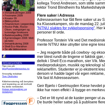
kollega Trond Andresen, som stilte samm
rektor Trond Blindheim fra Markedshøysk
>
Immatrikuleringen 2009
Flere saker i Adressa
>
Festmøtet 2009
>
Kreator 09
Adresseavisen har fått flere saker ut av Sy
>
Bildesymfoni
fra Klassekampen, slo de mandag 22. juli 
>
Finanskrisen i pepperdeig
>
Rocke-Pelle, Rocke-
”NTNU slaktes for sykkelsponsing”
. Her 
Olsen, swingskjørt og
personer til orde.
kvinnelige forelesere
>
Badekarpadling 2008
>
Karrieredagen 2008: Mett
Professor Torstein Vik ved Det medisinske
på twist
>
Immatrikulering 2008
mente NTNU ikke utnytter sine egne kreat
>
Shell Eco-Marathon
>
Se alle bildeseriene
– Jeg reagerte både på cowboy- og eksor
mer blest rundt de tingene vi faktisk gj
deltok i Shell Eco-marathon, sier Vik. 
REDAKSJONEN:
medieproduksjon, musikk og teknologi s
Tips oss på:
tips@universitetsavisa.no
reklamefilm. Studenter er jo ekstremt krea
dersom vi hadde laget vår egen reklame, 
Ansvarlig redaktør:
Tore Oksholen
Vik fast til Adresseavisen.
Kildehenvisning må benyttes
ved kopiering av alt innhold
Geir Bjørlo i Geelmuyden Kiese hevdet på
fra dette nettstedet.
Avisas retningslinjer og
ikke har noen effekt i å bygge en merkev
redaksjon
– Det er litt synd at de kaster penger ut a
De burde heller satse på å publisere flere