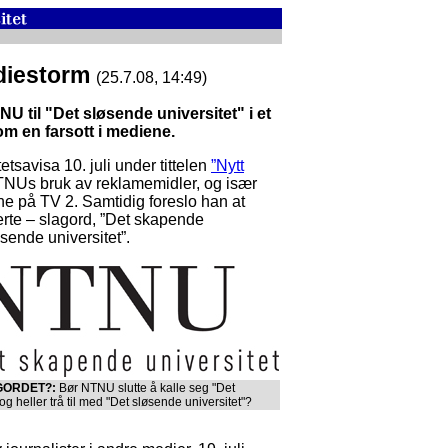
ediestorm
(25.7.08, 14:49)
U til "Det sløsende universitet" i et
om en farsott i mediene.
tetsavisa 10. juli under tittelen
”Nytt
NTNUs bruk av reklamemidler, og især
 på TV 2. Samtidig foreslo han at
te – slagord, ”Det skapende
øsende universitet”.
GORDET?:
Bør NTNU slutte å kalle seg "Det
g heller trå til med "Det sløsende universitet"?