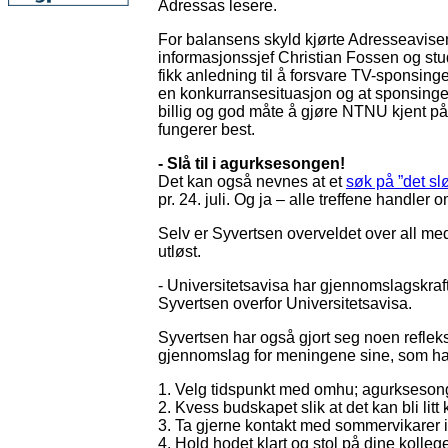
Adressas lesere.
For balansens skyld kjørte Adresseavis
informasjonssjef Christian Fossen og s
fikk anledning til å forsvare TV-sponsin
en konkurransesituasjon og at sponsing
billig og god måte å gjøre NTNU kjent på, 
fungerer best.
- Slå til i agurksesongen!
Det kan også nevnes at et
søk på ”det sl
pr. 24. juli. Og ja – alle treffene handle
Selv er Syvertsen overveldet over all me
utløst.
- Universitetsavisa har gjennomslagskraft,
Syvertsen overfor Universitetsavisa.
Syvertsen har også gjort seg noen refleksj
gjennomslag for meningene sine, som han
1. Velg tidspunkt med omhu; agurkseson
2. Kvess budskapet slik at det kan bli litt 
3. Ta gjerne kontakt med sommervikarer 
4. Hold hodet klart og stol på dine kolleg