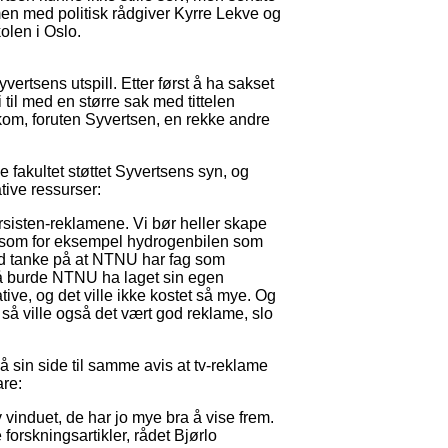
en med politisk rådgiver Kyrre Lekve og
olen i Oslo.
vertsens utspill. Etter først å ha sakset
til med en større sak med tittelen
kom, foruten Syvertsen, en rekke andre
 fakultet støttet Syvertsens syn, og
ive ressurser:
sisten-reklamene. Vi bør heller skape
ør, som for eksempel hydrogenbilen som
Med tanke på at NTNU har fag som
å burde NTNU ha laget sin egen
tive, og det ville ikke kostet så mye. Og
så ville også det vært god reklame, slo
 sin side til samme avis at tv-reklame
are:
v vinduet, de har jo mye bra å vise frem.
 forskningsartikler, rådet Bjørlo