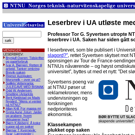
Leserbrev i UA utløste m
Professor Tor G. Syvertsen utropte NTN
leserbrev i UA. Saken har siden gått s
I leserbrevet, som ble publisert i Universi
MENINGER:
LESERBREV:
slagord?”
, rettet Syvertsen skytset mot 
Brynjulf Owren: Tidskrifter
sponsingen av Tour de France-sendingene
og papirforbruk
Ivar A. Bjørgen: Retten til
NTNUs nåværende – og høyst omdiskuter
arbeid. Tanker omkring
universitet”, byttes ut med et nytt: ”Det sl
Brevik-saken
Rigmor Austgulen:
Morsmelk – over og ut?
Syvertsens poeng var
Soilikki Vettenranta:
at NTNU pøser ut
JULEGAVE MED BISMAK
Odd W. Andersen:
reklamekroner, mens
Smelting i Antarktis
undervisningen og
Berit Kjeldstad og Mads
Nygård: ”Mens vi venter
forskningen
på NTNU”
nedprioriteres
Allan Krill: For mappa mi
Greta Aune Jotun: Jøder
økonomisk.
og arabere, hvem
BØR BYTTE UT SLA
okkuperer hva?
skapende universitet" o
Bjørn K Alsberg: Å koke
Klassekampen
suppe på en spiker
plukket opp saken
Bjørnar T Kvernevik:
Svar: Læresteder i