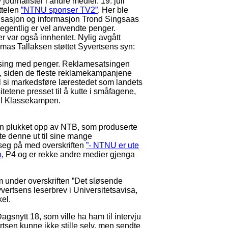
journalister i andre medier. 19. juli
ttelen
”NTNU sponser TV2”
. Her ble
anisasjon og informasjon Trond Singsaas
egentlig er vel anvendte penger.
 var også innhentet. Nylig avgått
omas Tallaksen støttet Syvertsens syn:
sløsing med penger. Reklamesatsingen
t, siden de fleste reklamekampanjene
il si markedsføre lærestedet som landets
tetene presset til å kutte i småfagene,
 til Klassekampen.
en plukket opp av NTB, som produserte
e denne ut til sine mange
seg på med overskriften
”- NTNU er ute
o
, P4 og er rekke andre medier gjenga
m under overskriften ”Det sløsende
Syvertsens leserbrev i Universitetsavisa,
el.
agsnytt 18, som ville ha ham til intervju
sen kunne ikke stille selv, men sendte