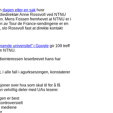
en
dagen etter en sak
hvor
tudiedirektør Anne Rossvoll ved NTNU
gen. Mens Fossen fremhevet at NTNU er i
en av Tour de France-sendingene er en
slo Rossvoll fast at direkte kontakt
øsende universitet” i Google
gir 109 treff
r om NTNU.
dieinteressen leserbrevet hans har
 i alle fall i agurksesongen, konstaterer
oner over hva som skal til for å få
 velvillig deler med UAs lesere:
gen er best
kontroversielt
i mediene
er