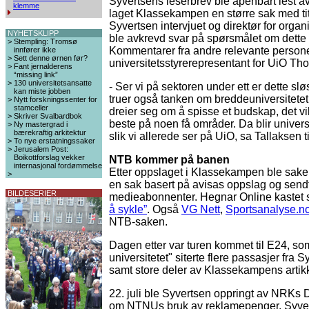
Syvertsens leserbrev ble åpenbart lest av 
klemme
laget Klassekampen en større sak med ti
Syvertsen intervjuet og direktør for org
NYHETSKLIPP
ble avkrevd svar på spørsmålet om dette 
>
Stempling: Tromsø
Kommentarer fra andre relevante personer
innfører ikke
>
Sett denne ørnen før?
universitetsstyrerepresentant for UiO Th
>
Fant jernalderens
“missing link”
>
130 universitetsansatte
- Ser vi på sektoren under ett er dette 
kan miste jobben
truer også tanken om breddeuniversitete
>
Nytt forskningssenter for
stamceller
dreier seg om å spisse et budskap, det v
>
Skriver Svalbardbok
beste på noen få områder. Da blir universi
>
Ny mastergrad i
bærekraftig arkitektur
slik vi allerede ser på UiO, sa Tallaksen
>
To nye erstatningssaker
>
Jerusalem Post:
Boikottforslag vekker
NTB kommer på banen
internasjonal fordømmelse
Etter oppslaget i Klassekampen ble sak
>
en sak basert på avisas oppslag og sendt
BILDESERIER
medieabonnenter. Hegnar Online kastet 
å sykle”
. Også
VG Nett
,
Sportsanalyse.n
NTB-saken.
Dagen etter var turen kommet til E24, so
universitetet" siterte flere passasjer fra 
samt store deler av Klassekampens artikk
22. juli ble Syvertsen oppringt av NRKs D
om NTNUs bruk av reklamepenger. Syvert