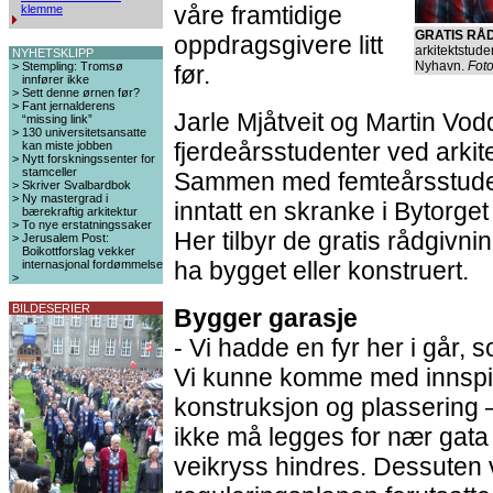
våre framtidige
klemme
GRATIS RÅD
oppdragsgivere litt
arkitektstude
NYHETSKLIPP
Nyhavn.
Foto
>
Stempling: Tromsø
før.
innfører ikke
>
Sett denne ørnen før?
>
Fant jernalderens
Jarle Mjåtveit og Martin Vo
“missing link”
>
130 universitetsansatte
fjerdeårsstudenter ved ark
kan miste jobben
>
Nytt forskningssenter for
stamceller
Sammen med femteårsstuden
>
Skriver Svalbardbok
>
Ny mastergrad i
inntatt en skranke i Bytorg
bærekraftig arkitektur
>
To nye erstatningssaker
Her tilbyr de gratis rådgivnin
>
Jerusalem Post:
Boikottforslag vekker
ha bygget eller konstruert.
internasjonal fordømmelse
>
BILDESERIER
Bygger garasje
- Vi hadde en fyr her i går, 
Vi kunne komme med innspill 
konstruksjon og plassering –
ikke må legges for nær gata s
veikryss hindres. Dessuten vi