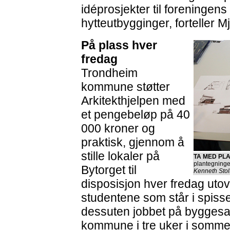
idéprosjekter til foreningens
hytteutbygginger, forteller M
På plass hver
fredag
Trondheim
kommune støtter
Arkitekthjelpen med
et pengebeløp på 40
000 kroner og
praktisk, gjennom å
stille lokaler på
TA MED PL
plantegninger
Bytorget til
Kenneth Stol
disposisjon hver fredag utov
studentene som står i spisse
dessuten jobbet på byggesa
kommune i tre uker i somme