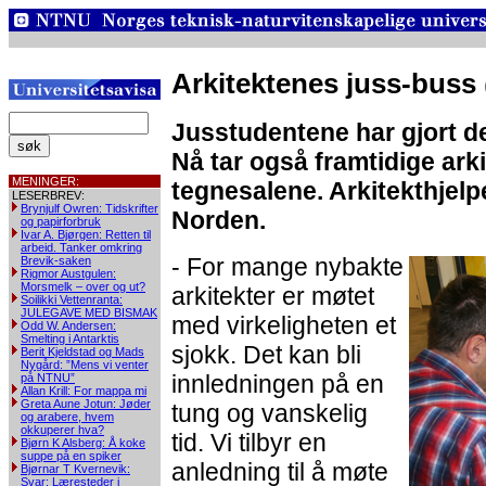
Arkitektenes juss-buss
Jusstudentene har gjort de
Nå tar også framtidige arki
MENINGER:
tegnesalene. Arkitekthjelpen
LESERBREV:
Brynjulf Owren: Tidskrifter
Norden.
og papirforbruk
Ivar A. Bjørgen: Retten til
arbeid. Tanker omkring
- For mange nybakte
Brevik-saken
Rigmor Austgulen:
Morsmelk – over og ut?
arkitekter er møtet
Soilikki Vettenranta:
JULEGAVE MED BISMAK
med virkeligheten et
Odd W. Andersen:
Smelting i Antarktis
sjokk. Det kan bli
Berit Kjeldstad og Mads
Nygård: ”Mens vi venter
innledningen på en
på NTNU”
Allan Krill: For mappa mi
Greta Aune Jotun: Jøder
tung og vanskelig
og arabere, hvem
okkuperer hva?
tid. Vi tilbyr en
Bjørn K Alsberg: Å koke
suppe på en spiker
anledning til å møte
Bjørnar T Kvernevik:
Svar: Læresteder i