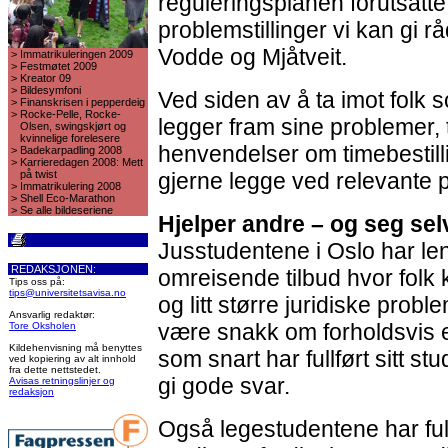
reguleringsplanen forutsatte 
problemstillinger vi kan gi r
Vodde og Mjåtveit.
>
Immatrikuleringen 2009
>
Festmøtet 2009
>
Kreator 09
>
Bildesymfoni
Ved siden av å ta imot folk
>
Finanskrisen i pepperdeig
>
Rocke-Pelle, Rocke-
legger fram sine problemer, 
Olsen, swingskjørt og
kvinnelige forelesere
henvendelser om timebestill
>
Badekarpadling 2008
>
Karrieredagen 2008: Mett
på twist
gjerne legge ved relevante 
>
Immatrikulering 2008
>
Shell Eco-Marathon
>
Se alle bildeseriene
Hjelper andre – og seg sel
Jusstudentene i Oslo har len
REDAKSJONEN:
omreisende tilbud hvor fol
Tips oss på:
tips@universitetsavisa.no
og litt større juridiske probl
Ansvarlig redaktør:
være snakk om forholdsvis e
Tore Oksholen
Kildehenvisning må benyttes
som snart har fullført sitt stu
ved kopiering av alt innhold
fra dette nettstedet.
gi gode svar.
Avisas retningslinjer og
redaksjon
Også legestudentene har fulg