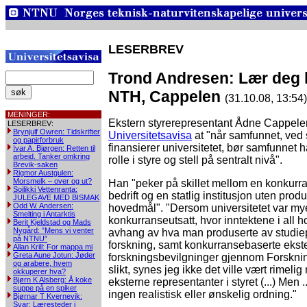
LESERBREV
Trond Andresen: Lær deg l
NTH, Cappelen
(31.10.08, 13:54)
MENINGER:
Ekstern styrerepresentant Ådne Cappel
LESERBREV:
Brynjulf Owren: Tidskrifter
Universitetsavisa
at "når samfunnet, ved 
og papirforbruk
finansierer universitetet, bør samfunnet h
Ivar A. Bjørgen: Retten til
arbeid. Tanker omkring
rolle i styre og stell på sentralt nivå".
Brevik-saken
Rigmor Austgulen:
Morsmelk – over og ut?
Han "peker på skillet mellom en konkurra
Soilikki Vettenranta:
bedrift og en statlig institusjon uten pro
JULEGAVE MED BISMAK
Odd W. Andersen:
hovedmål". "Dersom universitetet var my
Smelting i Antarktis
konkurranseutsatt, hvor inntektene i all 
Berit Kjeldstad og Mads
Nygård: ”Mens vi venter
avhang av hva man produserte av studi
på NTNU”
forskning, samt konkurransebaserte ekst
Allan Krill: For mappa mi
Greta Aune Jotun: Jøder
forskningsbevilgninger gjennom Forskni
og arabere, hvem
slikt, synes jeg ikke det ville vært rimel
okkuperer hva?
Bjørn K Alsberg: Å koke
eksterne representanter i styret (...) Men ..
suppe på en spiker
ingen realistisk eller ønskelig ordning."
Bjørnar T Kvernevik:
Svar: Læresteder i