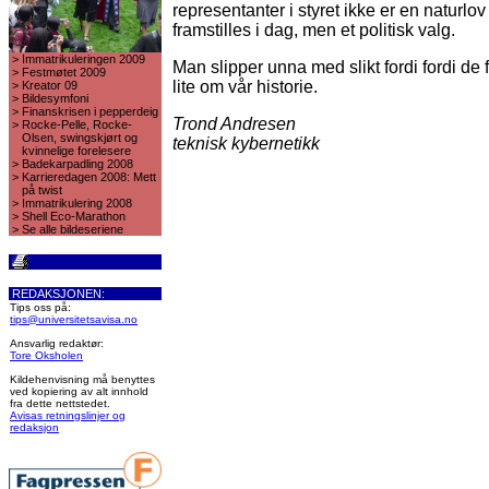
representanter i styret ikke er en naturlov 
framstilles i dag, men et politisk valg.
>
Immatrikuleringen 2009
Man slipper unna med slikt fordi fordi de f
>
Festmøtet 2009
lite om vår historie.
>
Kreator 09
>
Bildesymfoni
>
Finanskrisen i pepperdeig
Trond Andresen
>
Rocke-Pelle, Rocke-
Olsen, swingskjørt og
teknisk kybernetikk
kvinnelige forelesere
>
Badekarpadling 2008
>
Karrieredagen 2008: Mett
på twist
>
Immatrikulering 2008
>
Shell Eco-Marathon
>
Se alle bildeseriene
REDAKSJONEN:
Tips oss på:
tips@universitetsavisa.no
Ansvarlig redaktør:
Tore Oksholen
Kildehenvisning må benyttes
ved kopiering av alt innhold
fra dette nettstedet.
Avisas retningslinjer og
redaksjon