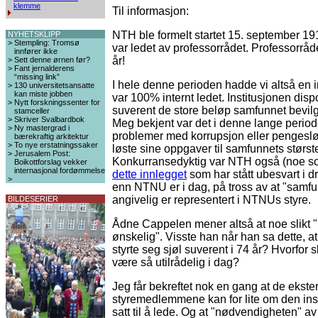
klemme
Til informasjon:
NTH ble formelt startet 15. september 1
NYHETSKLIPP
>
Stempling: Tromsø
var ledet av professorrådet. Professorråd
innfører ikke
år!
>
Sett denne ørnen før?
>
Fant jernalderens
“missing link”
I hele denne perioden hadde vi altså en 
>
130 universitetsansatte
kan miste jobben
var 100% internt ledet. Institusjonen disp
>
Nytt forskningssenter for
suverent de store beløp samfunnet bevilge
stamceller
>
Skriver Svalbardbok
Meg bekjent var det i denne lange perio
>
Ny mastergrad i
problemer med korrupsjon eller pengesl
bærekraftig arkitektur
>
To nye erstatningssaker
løste sine oppgaver til samfunnets største
>
Jerusalem Post:
Konkurransedyktig var NTH også (noe 
Boikottforslag vekker
internasjonal fordømmelse
dette innlegget
som har stått ubesvart i d
>
enn NTNU er i dag, på tross av at "samfu
angivelig er representert i NTNUs styre.
BILDESERIER
Ådne Cappelen mener altså at noe slikt "
ønskelig". Visste han når han sa dette, at
styrte seg sjøl suverent i 74 år? Hvorfor s
være så utilrådelig i dag?
Jeg får bekreftet nok en gang at de ekste
styremedlemmene kan for lite om den inst
satt til å lede. Og at "nødvendigheten" a