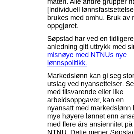
måten. Alle andre grupper har
[Individuell lønnsfastsettels
brukes med omhu. Bruk av m
oppgjøret.
Søpstad har ved en tidligere
anledning gitt uttrykk med si
misnøye med NTNUs nye
lønnspolitikk.
Markedslønn kan gi seg sto
utslag ved nyansettelser. Se
med tilsvarende eller like
arbeidsoppgaver, kan en
nyansatt med markedslønn b
mye høyere lønnet enn ansa
med flere års ansiennitet på
NTNU. Dette mener Søpsta