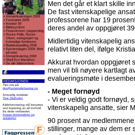
Men det går et klart skille i
De fast vitenskapelige ansatte
>
Immatrikuleringen 2009
professorene har 19 prosen
>
Festmøtet 2009
>
Kreator 09
deres andel av oppgjøret 39
>
Bildesymfoni
>
Finanskrisen i pepperdeig
>
Rocke-Pelle, Rocke-
Olsen, swingskjørt og
Midlertidig vitenskapelig a
kvinnelige forelesere
>
Badekarpadling 2008
relativt liten del, ifølge Krist
>
Karrieredagen 2008: Mett
på twist
>
Immatrikulering 2008
>
Shell Eco-Marathon
Akkurat hvordan oppgjøret slå
>
Se alle bildeseriene
men vil bli nøyere kartlagt 
evalueringsmøte i desember
REDAKSJONEN:
Tips oss på:
tips@universitetsavisa.no
- Meget fornøyd
Ansvarlig redaktør:
- Vi er veldig godt fornøyd, s
Tore Oksholen
Kildehenvisning må benyttes
vitenskapelig ansatte, sier 
ved kopiering av alt innhold
fra dette nettstedet.
Avisas retningslinjer og
redaksjon
90 prosent av medlemmene d
stillinger, mange av dem er 