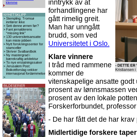
inntrykk av at
klemme
forhandlingene har
NYHETSKLIPP
gått rimelig greit.
>
Stempling: Tromsø
innfører ikke
Man har unngått
>
Sett denne ørnen før?
>
Fant jernalderens
“missing link”
brudd, som ved
>
130 universitetsansatte
kan miste jobben
Universitetet i Oslo.
>
Nytt forskningssenter for
stamceller
>
Skriver Svalbardbok
Klare vinnere
>
Ny mastergrad i
bærekraftig arkitektur
>
To nye erstatningssaker
I tråd med rammene
- DETTE ER
>
Jerusalem Post:
Kristiansen i
Boikottforslag vekker
kommer de
internasjonal fordømmelse
>
vitenskapelige ansatte godt 
BILDESERIER
prosent av lønnsmassen ved
prosent av den lokale potten
Forskerforbundet, professor
- De har fått det de har krav 
Midlertidige forskere taper