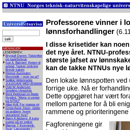
Professorene vinner i l
lønnsforhandlinger
(6.1
I disse krisetider kan noe
MENINGER:
det nye året. NTNU-profess
LESERBREV:
Brynjulf Owren: Tidskrifter
største jafset av lønnskak
og papirforbruk
Ivar A. Bjørgen: Retten til
kan de takke NTNUs nye lø
arbeid. Tanker omkring
Brevik-saken
Rigmor Austgulen:
Morsmelk – over og ut?
Den lokale lønnspotten ved un
Soilikki Vettenranta:
JULEGAVE MED BISMAK
forrige uke. Nå er forhandling
Odd W. Andersen:
Smelting i Antarktis
Berit Kjeldstad og Mads
Dette oppgjøret har vært for
Nygård: ”Mens vi venter
på NTNU”
mellom partene for å bli en
Allan Krill: For mappa mi
Greta Aune Jotun: Jøder
rammene og prioriteringene f
og arabere, hvem
okkuperer hva?
Bjørn K Alsberg: Å koke
suppe på en spiker
Fagforeningene gir
Bjørnar T Kvernevik:
Svar: Læresteder i