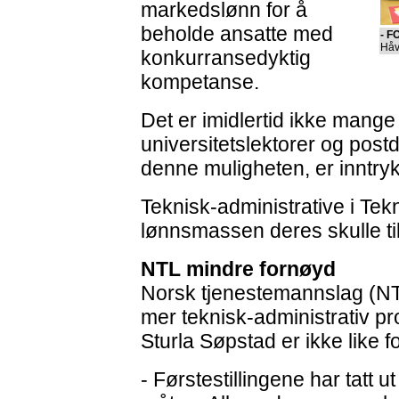
markedslønn for å
beholde ansatte med
- 
Håv
konkurransedyktig
kompetanse.
Det er imidlertid ikke mange 
universitetslektorer og pos
denne muligheten, er inntrykk
Teknisk-administrative i Tek
lønnsmassen deres skulle til
NTL mindre fornøyd
Norsk tjenestemannslag (N
mer teknisk-administrativ pr
Sturla Søpstad er ikke like f
- Førstestillingene har tatt u