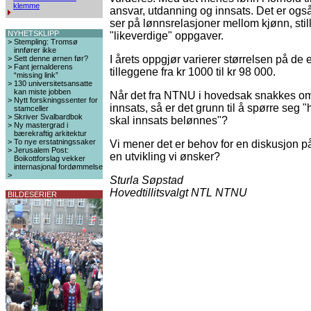
klemme
ansvar, utdanning og innsats. Det er også
ser på lønnsrelasjoner mellom kjønn, sti
NYHETSKLIPP
"likeverdige" oppgaver.
>
Stempling: Tromsø
innfører ikke
I årets oppgjør varierer størrelsen på de 
>
Sett denne ørnen før?
>
Fant jernalderens
tilleggene fra kr 1000 til kr 98 000.
“missing link”
>
130 universitetsansatte
kan miste jobben
Når det fra NTNU i hovedsak snakkes o
>
Nytt forskningssenter for
innsats, så er det grunn til å spørre seg "h
stamceller
>
Skriver Svalbardbok
skal innsats belønnes"?
>
Ny mastergrad i
bærekraftig arkitektur
>
To nye erstatningssaker
Vi mener det er behov for en diskusjon p
>
Jerusalem Post:
en utvikling vi ønsker?
Boikottforslag vekker
internasjonal fordømmelse
>
Sturla Søpstad
Hovedtillitsvalgt NTL NTNU
BILDESERIER