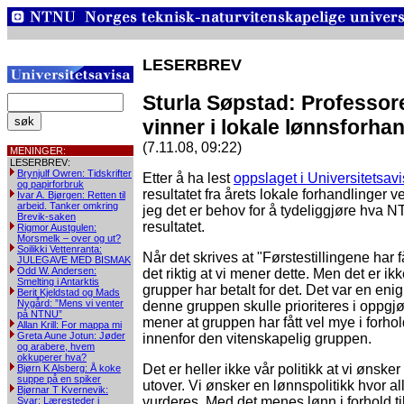
LESERBREV
Sturla Søpstad: Professor
vinner i lokale lønnsforha
(7.11.08, 09:22)
MENINGER:
LESERBREV:
Brynjulf Owren: Tidskrifter
Etter å ha lest
oppslaget i Universitetsav
og papirforbruk
resultatet fra årets lokale forhandlinger
Ivar A. Bjørgen: Retten til
arbeid. Tanker omkring
jeg det er behov for å tydeliggjøre hva 
Brevik-saken
resultatet.
Rigmor Austgulen:
Morsmelk – over og ut?
Soilikki Vettenranta:
Når det skrives at "Førstestillingene har f
JULEGAVE MED BISMAK
Odd W. Andersen:
det riktig at vi mener dette. Men det er ikke
Smelting i Antarktis
grupper har betalt for det. Det var en eni
Berit Kjeldstad og Mads
Nygård: ”Mens vi venter
denne gruppen skulle prioriteres i oppgj
på NTNU”
mener at gruppen har fått vel mye i forhol
Allan Krill: For mappa mi
Greta Aune Jotun: Jøder
innenfor den vitenskapelig gruppen.
og arabere, hvem
okkuperer hva?
Det er heller ikke vår politikk at vi ønske
Bjørn K Alsberg: Å koke
suppe på en spiker
utover. Vi ønsker en lønnspolitikk hvor al
Bjørnar T Kvernevik:
vurderes. Med det menes lønn i forhold ti
Svar: Læresteder i