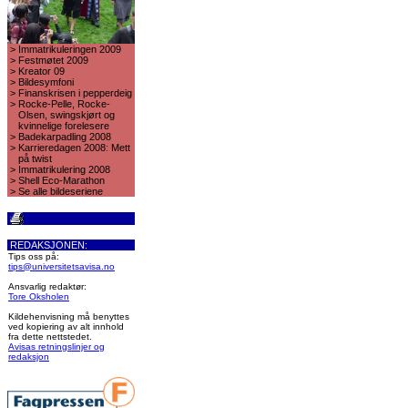
>
Immatrikuleringen 2009
>
Festmøtet 2009
>
Kreator 09
>
Bildesymfoni
>
Finanskrisen i pepperdeig
>
Rocke-Pelle, Rocke-
Olsen, swingskjørt og
kvinnelige forelesere
>
Badekarpadling 2008
>
Karrieredagen 2008: Mett
på twist
>
Immatrikulering 2008
>
Shell Eco-Marathon
>
Se alle bildeseriene
REDAKSJONEN:
Tips oss på:
tips@universitetsavisa.no
Ansvarlig redaktør:
Tore Oksholen
Kildehenvisning må benyttes
ved kopiering av alt innhold
fra dette nettstedet.
Avisas retningslinjer og
redaksjon