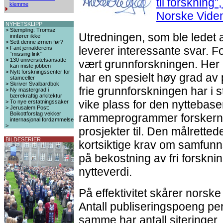
til forskning”
klemme
Norske Vide
NYHETSKLIPP
>
Stempling: Tromsø
Utredningen, som ble ledet 
innfører ikke
>
Sett denne ørnen før?
leverer interessante svar. F
>
Fant jernalderens
“missing link”
>
130 universitetsansatte
vært grunnforskningen. Her 
kan miste jobben
>
Nytt forskningssenter for
har en spesielt høy grad av p
stamceller
>
Skriver Svalbardbok
frie grunnforskningen har i s
>
Ny mastergrad i
bærekraftig arkitektur
vike plass for den nyttebase
>
To nye erstatningssaker
>
Jerusalem Post:
Boikottforslag vekker
rammeprogrammer forskerne
internasjonal fordømmelse
>
prosjekter til. Den målrette
BILDESERIER
kortsiktige krav om samfunn
på bekostning av fri forskn
nytteverdi.
På effektivitet skårer norske
Antall publiseringspoeng per
samme har antall siteringer. 