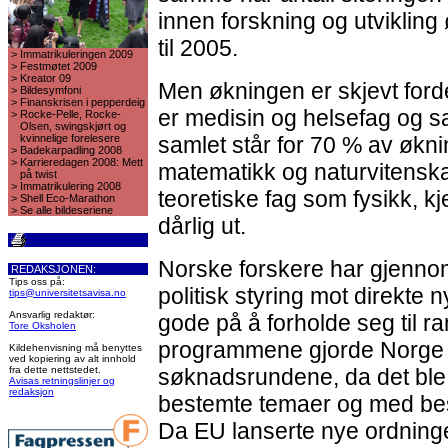
innen forskning og utviklin
til 2005.
>
Immatrikuleringen 2009
>
Festmøtet 2009
>
Kreator 09
Men økningen er skjevt ford
>
Bildesymfoni
>
Finanskrisen i pepperdeig
er medisin og helsefag og 
>
Rocke-Pelle, Rocke-
Olsen, swingskjørt og
kvinnelige forelesere
samlet står for 70 % av økn
>
Badekarpadling 2008
>
Karrieredagen 2008: Mett
matematikk og naturvitenska
på twist
>
Immatrikulering 2008
teoretiske fag som fysikk, k
>
Shell Eco-Marathon
>
Se alle bildeseriene
dårlig ut.
Norske forskere har gjennom
REDAKSJONEN:
Tips oss på:
politisk styring mot direkte n
tips@universitetsavisa.no
Ansvarlig redaktør:
gode på å forholde seg til 
Tore Oksholen
programmene gjorde Norge de
Kildehenvisning må benyttes
ved kopiering av alt innhold
fra dette nettstedet.
søknadsrundene, da det ble 
Avisas retningslinjer og
redaksjon
bestemte temaer og med best
Da EU lanserte nye ordninger