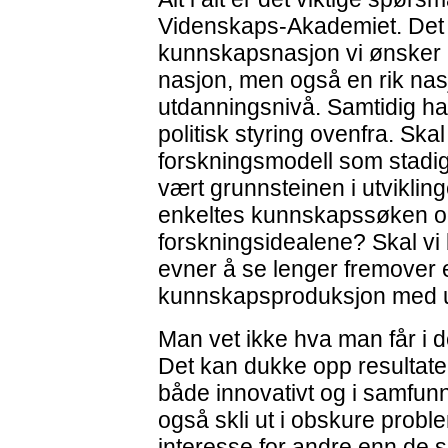
Videnskaps-Akademiet. Det 
kunnskapsnasjon vi ønsker å
nasjon, men også en rik nas
utdanningsnivå. Samtidig har 
politisk styring ovenfra. Skal
forskningsmodell som stadi
vært grunnsteinen i utviklin
enkeltes kunnskapssøken og
forskningsidealene? Skal vi 
evner å se lenger fremover 
kunnskapsproduksjon med u
Man vet ikke hva man får i d
Det kan dukke opp resultater
både innovativt og i samfun
også skli ut i obskure proble
interesse for andre enn de s