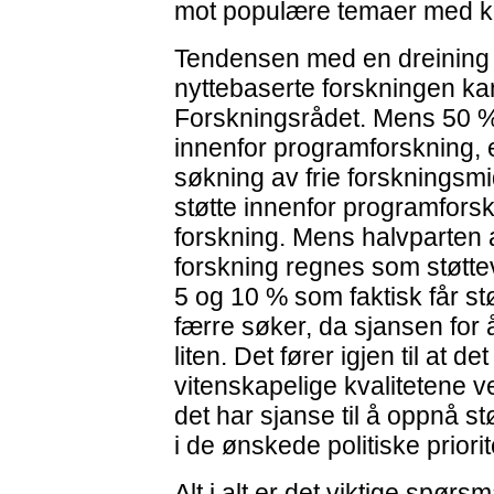
mot populære temaer med klar
Tendensen med en dreining m
nyttebaserte forskningen kan
Forskningsrådet. Mens 50 %
innenfor programforskning, e
søkning av frie forskningsmid
støtte innenfor programforsk
forskning. Mens halvparten 
forskning regnes som støtte
5 og 10 % som faktisk får støt
færre søker, da sjansen for 
liten. Det fører igjen til at 
vitenskapelige kvalitetene v
det har sjanse til å oppnå s
i de ønskede politiske priori
Alt i alt er det viktige spørs