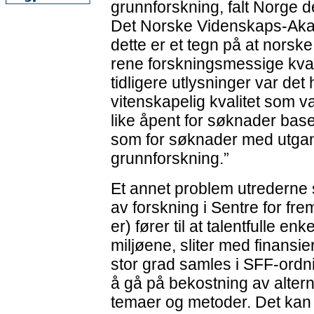
grunnforskning, falt Norge d
Det Norske Videnskaps-Akad
dette er et tegn på at norske
rene forskningsmessige kvalit
tidligere utlysninger var det
vitenskapelig kvalitet som v
like åpent for søknader bas
som for søknader med utgan
grunnforskning.”
Et annet problem utrederne 
av forskning i Sentre for fr
er) fører til at talentfulle en
miljøene, sliter med finansie
stor grad samles i SFF-ordn
å gå på bekostning av alterna
temaer og metoder. Det kan o