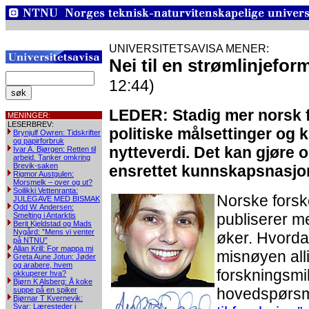
UNIVERSITETSAVISA MENER:
Nei til en strømlinjefo
12:44)
LEDER: Stadig mer norsk f
MENINGER:
LESERBREV:
politiske målsettinger og
Brynjulf Owren: Tidskrifter
og papirforbruk
nytteverdi. Det kan gjøre o
Ivar A. Bjørgen: Retten til
arbeid. Tanker omkring
Brevik-saken
ensrettet kunnskapsnasjo
Rigmor Austgulen:
Morsmelk – over og ut?
Soilikki Vettenranta:
Norske forsk
JULEGAVE MED BISMAK
Odd W. Andersen:
publiserer me
Smelting i Antarktis
Berit Kjeldstad og Mads
Nygård: ”Mens vi venter
øker. Hvorda
på NTNU”
Allan Krill: For mappa mi
misnøyen alli
Greta Aune Jotun: Jøder
og arabere, hvem
forskningsmi
okkuperer hva?
Bjørn K Alsberg: Å koke
hovedspørsm
suppe på en spiker
Bjørnar T Kvernevik:
Svar: Læresteder i