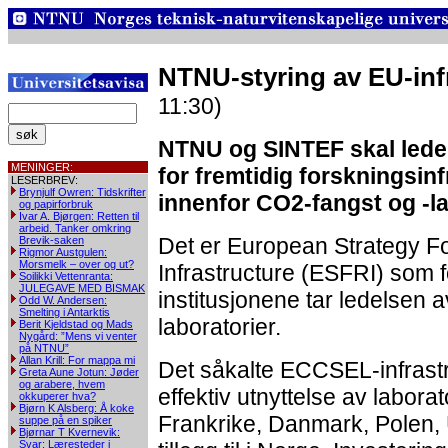
NTNU-styring av EU-inf
11:30)
NTNU og SINTEF skal lede 
MENINGER:
for fremtidig forskningsin
LESERBREV:
Brynjulf Owren: Tidskrifter
innenfor CO2-fangst og -la
og papirforbruk
Ivar A. Bjørgen: Retten til
arbeid. Tanker omkring
Det er European Strategy F
Brevik-saken
Rigmor Austgulen:
Morsmelk – over og ut?
Infrastructure (ESFRI) som 
Soilikki Vettenranta:
JULEGAVE MED BISMAK
institusjonene tar ledelsen a
Odd W. Andersen:
Smelting i Antarktis
laboratorier.
Berit Kjeldstad og Mads
Nygård: ”Mens vi venter
på NTNU”
Allan Krill: For mappa mi
Det såkalte ECCSEL-infrastr
Greta Aune Jotun: Jøder
og arabere, hvem
effektiv utnyttelse av labora
okkuperer hva?
Bjørn K Alsberg: Å koke
Frankrike, Danmark, Polen, U
suppe på en spiker
Bjørnar T Kvernevik:
Svar: Læresteder i