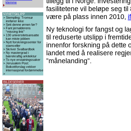
tillegg til i Norge. Invester
klemme
fasilitetene vil beløpe seg ti
NYHETSKLIPP
være på plass innen 2010,
i
>
Stempling: Tromsø
innfører ikke
>
Sett denne ørnen før?
Ny teknologi for fangst og 
>
Fant jernalderens
“missing link”
>
130 universitetsansatte
til reduserte utslipp i fremti
kan miste jobben
>
Nytt forskningssenter for
innenfor forskning på dette
stamceller
>
Skriver Svalbardbok
landet med å realisere regj
>
Ny mastergrad i
bærekraftig arkitektur
”månelanding”.
>
To nye erstatningssaker
>
Jerusalem Post:
Boikottforslag vekker
internasjonal fordømmelse
>
BILDESERIER