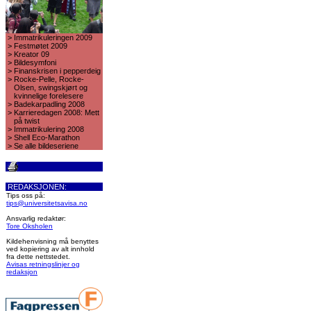
>
Immatrikuleringen 2009
>
Festmøtet 2009
>
Kreator 09
>
Bildesymfoni
>
Finanskrisen i pepperdeig
>
Rocke-Pelle, Rocke-
Olsen, swingskjørt og
kvinnelige forelesere
>
Badekarpadling 2008
>
Karrieredagen 2008: Mett
på twist
>
Immatrikulering 2008
>
Shell Eco-Marathon
>
Se alle bildeseriene
REDAKSJONEN:
Tips oss på:
tips@universitetsavisa.no
Ansvarlig redaktør:
Tore Oksholen
Kildehenvisning må benyttes
ved kopiering av alt innhold
fra dette nettstedet.
Avisas retningslinjer og
redaksjon