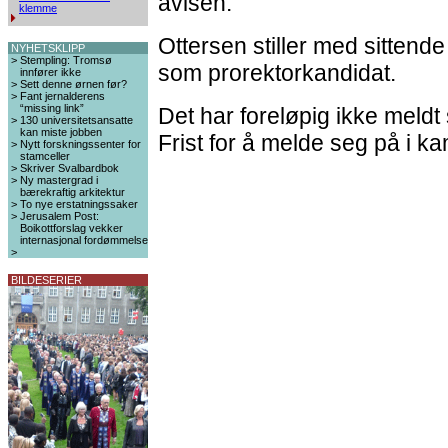
avisen.
klemme
Ottersen stiller med sittend
NYHETSKLIPP
>
Stempling: Tromsø
som prorektorkandidat.
innfører ikke
>
Sett denne ørnen før?
>
Fant jernalderens
“missing link”
Det har foreløpig ikke meldt
>
130 universitetsansatte
kan miste jobben
Frist for å melde seg på i k
>
Nytt forskningssenter for
stamceller
>
Skriver Svalbardbok
>
Ny mastergrad i
bærekraftig arkitektur
>
To nye erstatningssaker
>
Jerusalem Post:
Boikottforslag vekker
internasjonal fordømmelse
>
BILDESERIER