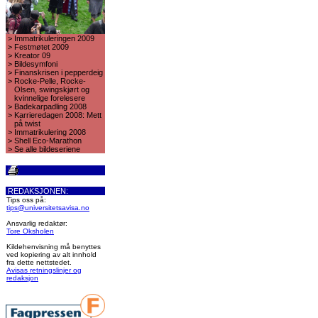
>
Immatrikuleringen 2009
>
Festmøtet 2009
>
Kreator 09
>
Bildesymfoni
>
Finanskrisen i pepperdeig
>
Rocke-Pelle, Rocke-
Olsen, swingskjørt og
kvinnelige forelesere
>
Badekarpadling 2008
>
Karrieredagen 2008: Mett
på twist
>
Immatrikulering 2008
>
Shell Eco-Marathon
>
Se alle bildeseriene
REDAKSJONEN:
Tips oss på:
tips@universitetsavisa.no
Ansvarlig redaktør:
Tore Oksholen
Kildehenvisning må benyttes
ved kopiering av alt innhold
fra dette nettstedet.
Avisas retningslinjer og
redaksjon