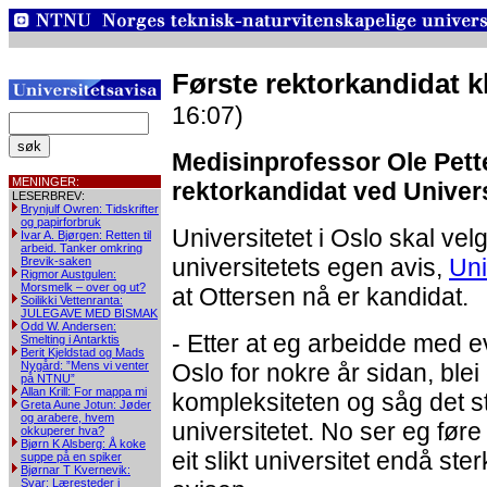
Første rektorkandidat k
16:07)
Medisinprofessor Ole Pette
MENINGER:
rektorkandidat ved Universi
LESERBREV:
Brynjulf Owren: Tidskrifter
og papirforbruk
Universitetet i Oslo skal velg
Ivar A. Bjørgen: Retten til
arbeid. Tanker omkring
universitetets egen avis,
Un
Brevik-saken
Rigmor Austgulen:
Morsmelk – over og ut?
at Ottersen nå er kandidat.
Soilikki Vettenranta:
JULEGAVE MED BISMAK
Odd W. Andersen:
- Etter at eg arbeidde med e
Smelting i Antarktis
Berit Kjeldstad og Mads
Nygård: ”Mens vi venter
Oslo for nokre år sidan, blei
på NTNU”
Allan Krill: For mappa mi
kompleksiteten og såg det sto
Greta Aune Jotun: Jøder
og arabere, hvem
universitetet. No ser eg før
okkuperer hva?
Bjørn K Alsberg: Å koke
eit slikt universitet endå ster
suppe på en spiker
Bjørnar T Kvernevik:
Svar: Læresteder i